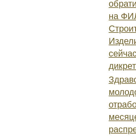
обрати
на ФИ
Строи
Издел
сейчас
дикрет
Здравс
молод
отраб
месяц
распр