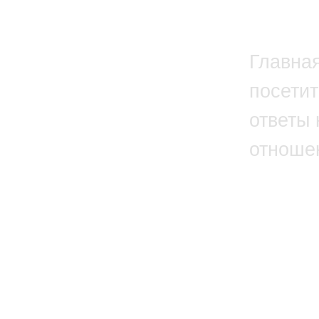
Главна
посетит
ответы 
отноше