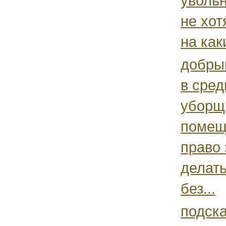
увольн
не хот
на как
добры
в сре
уборщ
помещ
право 
делат
без...
подска