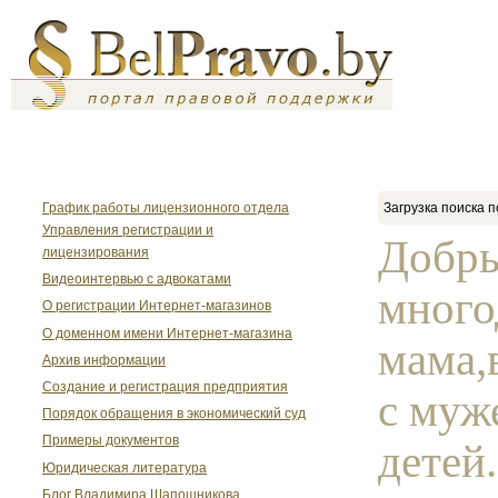
График работы лицензионного отдела
Загрузка поиска п
Управления регистрации и
Добры
лицензирования
Видеоинтервью с адвокатами
много
О регистрации Интернет-магазинов
О доменном имени Интернет-магазина
мама,
Архив информации
Создание и регистрация предприятия
с муж
Порядок обращения в экономический суд
Примеры документов
детей
Юридическая литература
Блог Владимира Шапошникова