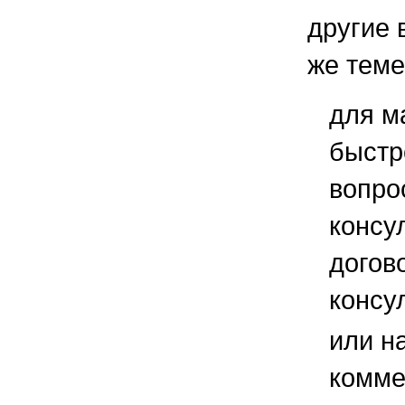
другие 
же теме
для м
быстр
вопро
консу
догов
консу
или н
комме