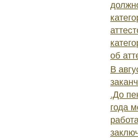
должн
катего
аттест
катего
об атт
В авгу
заканч
.До пе
года м
работа
заключ