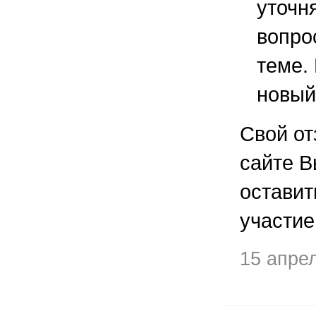
уточ
вопро
теме.
новый
Свой от
сайте В
остави
участие
15 апре