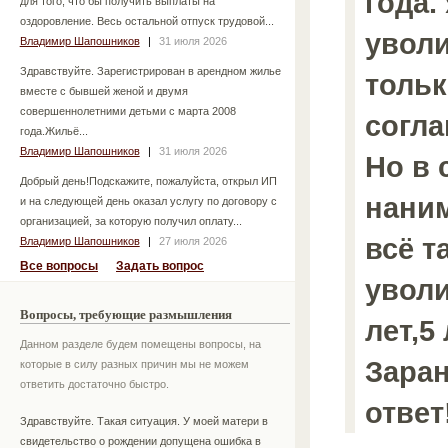
года.
для того, что бы получить выплаты на
оздоровление. Весь остальной отпуск трудовой...
уволи
Владимир Шапошников
|
31 июля 2026
Здравствуйте. Зарегистрирован в арендном жилье
тольк
вместе с бывшей женой и двумя
совершеннолетними детьми с марта 2008
согла
года.Жильё...
Владимир Шапошников
|
31 июля 2026
Но в 
Добрый день!Подскажите, пожалуйста, открыл ИП
нани
и на следующей день оказал услугу по договору с
организацией, за которую получил оплату...
всё т
Владимир Шапошников
|
27 июля 2026
Все вопросы
Задать вопрос
уволи
Вопросы, требующие размышления
лет,5 
Данном разделе будем помещены вопросы, на
Заран
которые в силу разных причин мы не можем
ответить достаточно быстро.
ответ
Здравствуйте. Такая ситуация. У моей матери в
свидетельство о рождении допущена ошибка в