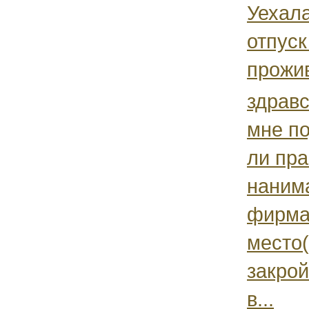
Уехала
отпуск
прожи
здравс
мне п
ли пра
наним
фирма
место
закро
в...