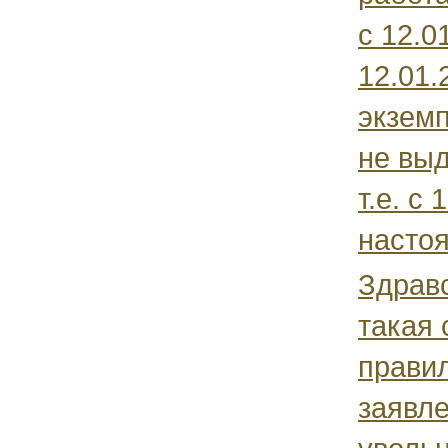
с 12.0
12.01.
экземп
не выд
т.е. с 
настоя
Здравс
такая 
правил
заявл