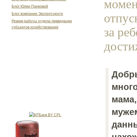
момен
Блог Юлии Панковой
отпус
Блог компании Экспертцентр
Режим работы отдела ликвидации
за ре
субъектов хозяйствования
дости
Добры
мног
мама
мужем
данн
нахож