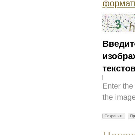
формат
Введит
изобра
тексто
Enter the
the image