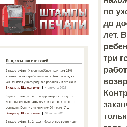
по ух
до до
лет. 
ребен
три г
Вопросы посетителей
работ
Здравствуйте . У меня ребёнок получает 25%
алиментов от заработной платы бывшего мужа .
возвр
Он женился у него родился ребёнок и и его жена...
Владимир Шапошников
|
4 августа 2026
Контр
Здравствуйте, может ли директор школы дать
закан
дополнительную нагрузку учителю без его на то
согласия. Если у учителя уже 30 часов. Я...
Владимир Шапошников
|
31 июля 2026
тольк
Здравствуйте. За 2 года я брал отпус всего 4 дня