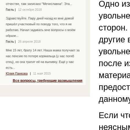
Одно из
отчестве, там записано "Мечеславна". Эта...
Гость
|
12 октября 2018
увольне
Здравствуйте. Пару дней назад ко мне домой
пришёл участковый по поводу того, что я не
сторон.
работаю. Начал задавать мне вопросы о моём
образе...
другие 
Гость
|
26 апреля 2018
увольн
Мне 15 лет, брату 14 лет. Наша мама получает за
нас пенсию по потере кормильца (у нас погиб
после и
отец), но она тратит её на выпивку. Ещё у нас
есть...
материа
Юлия Панкова
|
11 мая 2015
Все вопросы, требующие размышления
предост
данному
Если чт
неясным