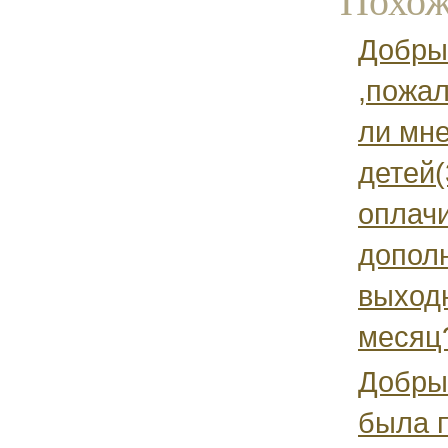
Похож
Добры
,пожа
ли мне
детей(
оплач
допол
выход
месяц?
Добрый
была 