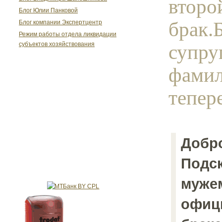
второ
Блог Юлии Панковой
брак.
Блог компании Экспертцентр
Режим работы отдела ликвидации
супру
субъектов хозяйствования
фамил
тепер
Добро
Подск
муже
офиц