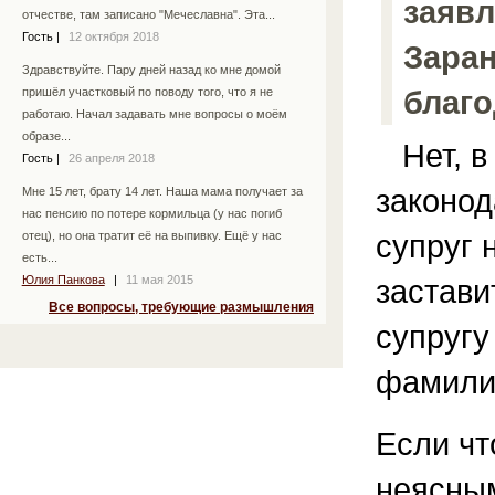
заяв
отчестве, там записано "Мечеславна". Эта...
Гость
|
12 октября 2018
Заран
Здравствуйте. Пару дней назад ко мне домой
благо
пришёл участковый по поводу того, что я не
работаю. Начал задавать мне вопросы о моём
образе...
Нет, в 
Гость
|
26 апреля 2018
законо
Мне 15 лет, брату 14 лет. Наша мама получает за
нас пенсию по потере кормильца (у нас погиб
супруг 
отец), но она тратит её на выпивку. Ещё у нас
есть...
Юлия Панкова
|
11 мая 2015
застав
Все вопросы, требующие размышления
супругу
фамилию
Если чт
неясным