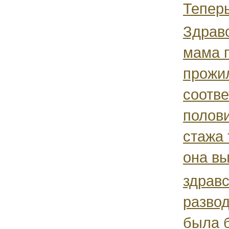
Теперь
Здрав
мама 
прожил
соотве
полови
стажа 
она вы
здравс
разво
была 