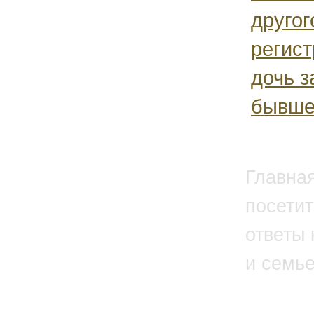
друго
регис
дочь з
бывшег
Главна
посетит
ответы 
и семь