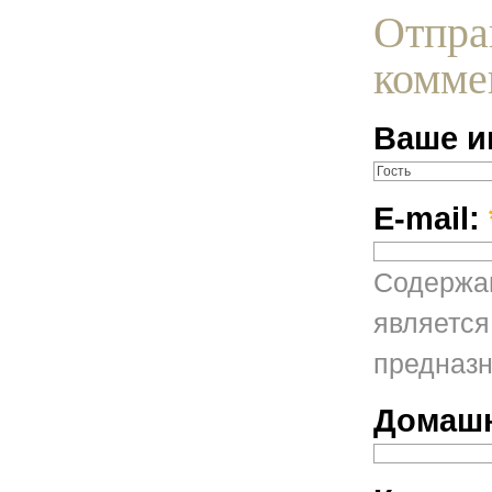
Отпра
комме
Ваше и
E-mail:
Содержан
является
предназн
Домашн