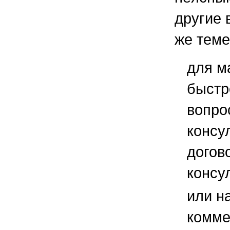
другие 
же теме
для м
быстр
вопро
консу
догов
консу
или н
комме