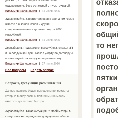
отказ
для того, что бы получить выплаты на
оздоровление. Весь остальной отпуск трудовой...
полно
Владимир Шапошников
|
31 июля 2026
Здравствуйте. Зарегистрирован в арендном жилье
скоро
вместе с бывшей женой и двумя
совершеннолетними детьми с марта 2008
общий
года.Жильё...
Владимир Шапошников
|
31 июля 2026
то не
Добрый день!Подскажите, пожалуйста, открыл ИП
и на следующей день оказал услугу по договору с
прош
организацией, за которую получил оплату...
Владимир Шапошников
|
27 июля 2026
посто
Все вопросы
Задать вопрос
пятки
Вопросы, требующие размышления
орган
Данном разделе будем помещены вопросы, на
которые в силу разных причин мы не можем
обрат
ответить достаточно быстро.
подо
Здравствуйте. Такая ситуация. У моей матери в
свидетельство о рождении допущена ошибка в