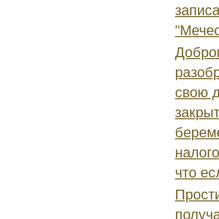
запис
"Мечес
Доброг
разобр
свою 
закрыт
берем
налого
что есл
Прост
получа