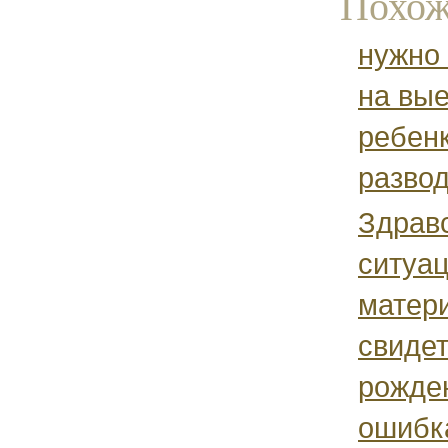
Похож
нужно
на вые
ребенк
разво
Здравс
ситуац
матери
свидет
рожде
ошибка