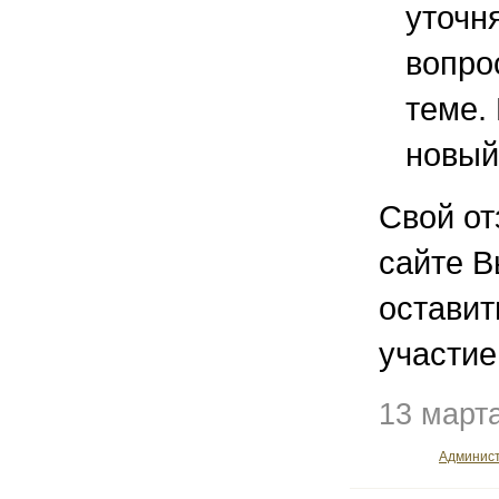
уточ
вопро
теме.
новый
Свой от
сайте В
остави
участие
13 март
Админис