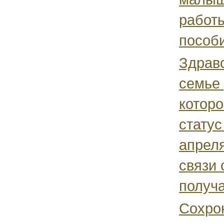
работ
пособи
Здравс
семье
которо
статус
апреля
связи 
получа
Сохро