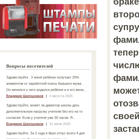
браке
втор
супру
фами
тепе
числю
Вопросы посетителей
фами
Здравствуйте . У меня ребёнок получает 25%
алиментов от заработной платы бывшего мужа .
может
Он женился у него родился ребёнок и и его жена...
Владимир Шапошников
|
4 августа 2026
отоз
Здравствуйте, может ли директор школы дать
дополнительную нагрузку учителю без его на то
своей
согласия. Если у учителя уже 30 часов. Я...
Владимир Шапошников
|
31 июля 2026
заста
Здравствуйте. За 2 года я брал отпус всего 4 дня