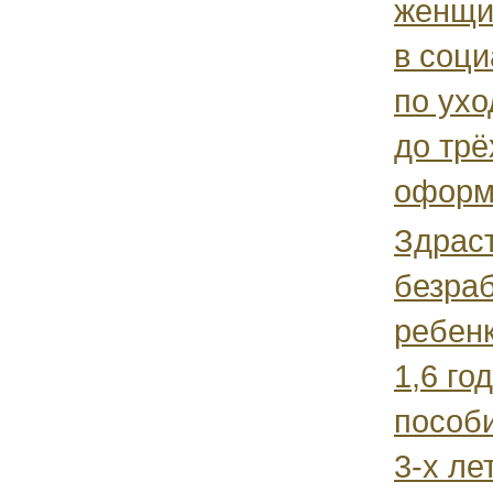
женщи
в соци
по ухо
до трё
оформ
Здраст
безраб
ребен
1,6 го
пособи
3-х ле