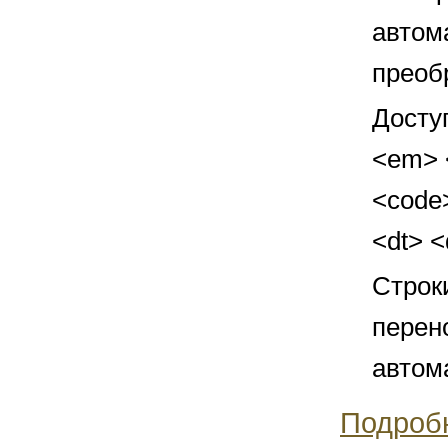
автом
преоб
Досту
<em> <
<code>
<dt> 
Строк
перен
автом
Подроб