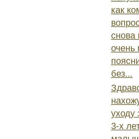
как ко
вопрос
снова 
очень 
поясн
без...
Здравс
нахожу
уходу 
3-х ле
малыш