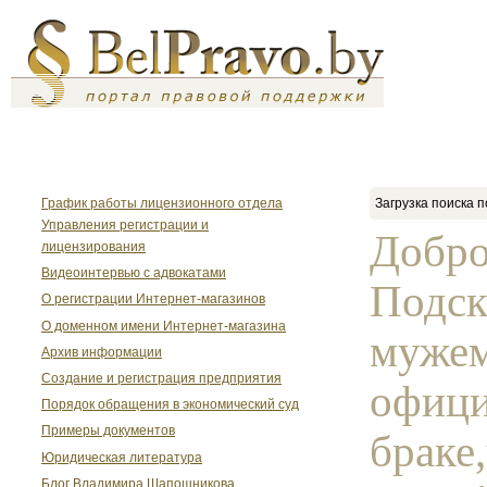
График работы лицензионного отдела
Загрузка поиска п
Управления регистрации и
Добро
лицензирования
Видеоинтервью с адвокатами
Подск
О регистрации Интернет-магазинов
О доменном имени Интернет-магазина
мужем
Архив информации
Создание и регистрация предприятия
офиц
Порядок обращения в экономический суд
Примеры документов
браке
Юридическая литература
Блог Владимира Шапошникова