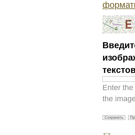
формат
Введит
изобра
тексто
Enter the
the image