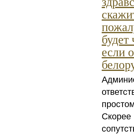
здравс
скажи
пожалу
будет
если о
белор
Админи
ответст
простом
Скорее 
сопутс