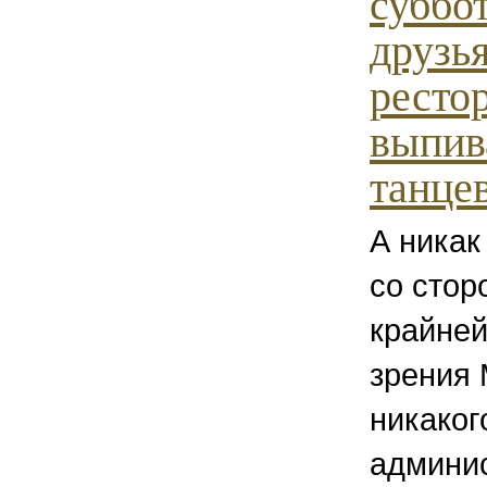
суббо
друзь
рестор
выпив
танцев
А никак
со стор
крайней
зрения 
никаког
админис