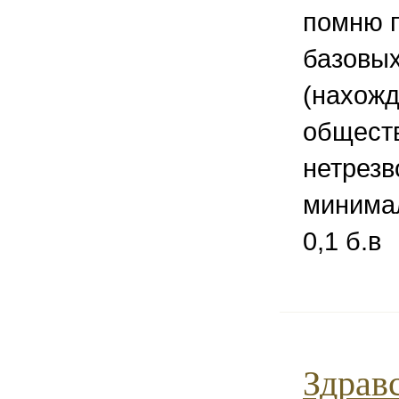
помню п
базовы
(нахожд
общест
нетрезв
минима
0,1 б.в
Здрав