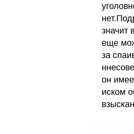
уголовн
нет.Под
значит 
еще мож
за спаи
ннесов
он имее
иском о
взыскан