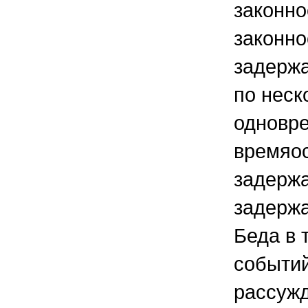
законно
законно
задерж
по неск
одновр
времяо
задерж
задерж
Беда в 
событий
рассужд