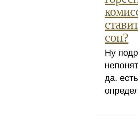
комис
ставит
соп?
Ну под
непонят
да. ест
опреде