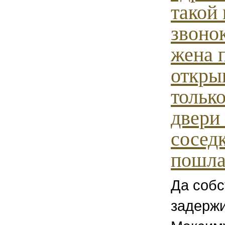
такой 
звонок
жена 
откры
тольк
двери
соседк
пошла.
Да собс
задержи