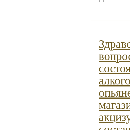
Здравс
вопро
состо
алког
опьяне
магаз
акцизу
соста