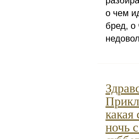
разбира
о чем и
бред, о
недовол
Здрав
Прикл
какая 
ночь 