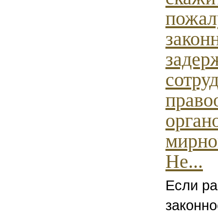
пожал
закон
задер
сотру
право
орган
мирно
Не...
Если ра
законно