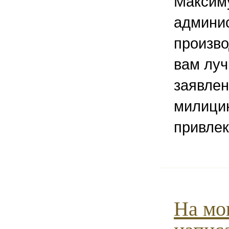
Максим
админи
произво
вам луч
заявлен
милицию
привле
На мо