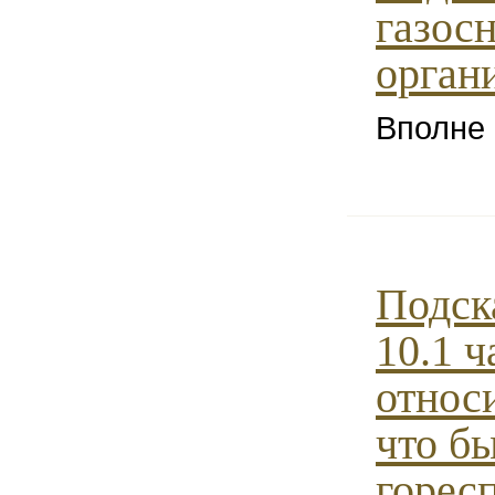
газос
органи
Вполне
Подск
10.1 ч
относи
что бы
горес