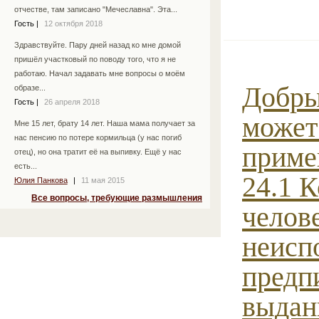
отчестве, там записано "Мечеславна". Эта...
Гость
|
12 октября 2018
Здравствуйте. Пару дней назад ко мне домой
пришёл участковый по поводу того, что я не
работаю. Начал задавать мне вопросы о моём
Добры
образе...
Гость
|
26 апреля 2018
может
Мне 15 лет, брату 14 лет. Наша мама получает за
нас пенсию по потере кормильца (у нас погиб
приме
отец), но она тратит её на выпивку. Ещё у нас
есть...
24.1 
Юлия Панкова
|
11 мая 2015
Все вопросы, требующие размышления
челове
неисп
предп
выдан