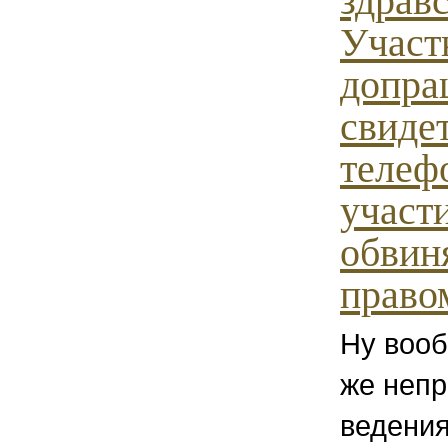
здравс
Участ
допра
свиде
телеф
участ
обвин
право
Ну вооб
же неп
ведения