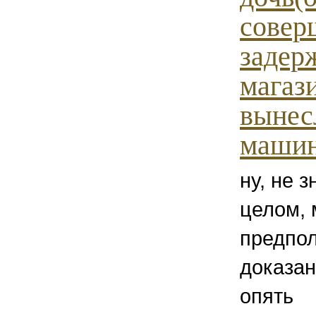
совер
задер
магаз
вынес
машинк
ну, не 
целом,
предпол
доказан
опять