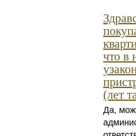
Здрав
покуп
кварти
что в 
узако
прист
(лет та
Да, мож
админи
ответст