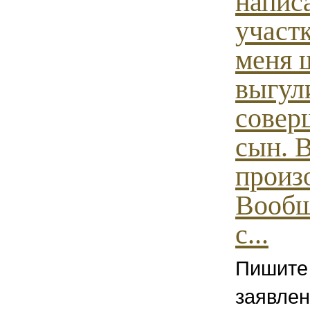
напис
участ
меня 
выгул
совер
сын. 
произ
Вообщ
с...
Пишите
заявлен