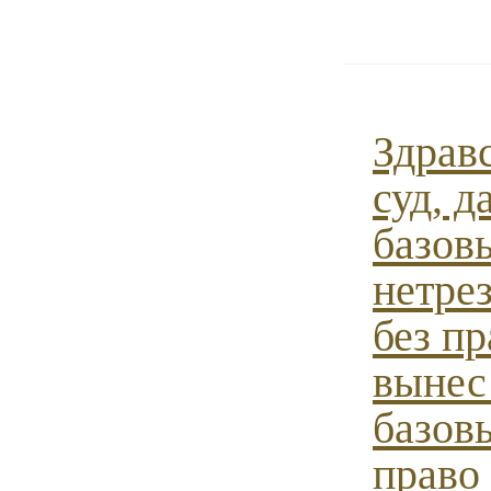
Здрав
суд, д
базовы
нетре
без пр
вынес
базов
право