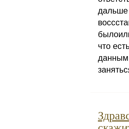
дальше
воссста
былоили
что ест
данным
занятьс
Здрав
скажи