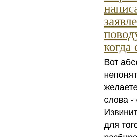
напис
заявл
повод
когда е
Вот аб
непонят
желаете
слова -
Извинит
для тог