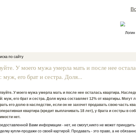
Во
Логин
иска по сайту
вуйте. У моего мужа умерла мать и после нее остал
: муж, его брат и сестра. Доля...
вуйте. У моего мужа умерла мать и после нее осталась квартира. Насле
й: муж, его брат и сестра. Доля мужа составляет 12% от квартиры. Могут л
рать его долю в наследстве, если он не захочет продавать свою часть кв
оперативная квартира (кредит выплачивать 18 лет), у брата и сестры в со
имости нет.
редоставленной Вами информации - нет, не смогут,никто не может принудить
делку купли-продажи со своей картирой. Продавать - это право, а не обязанно