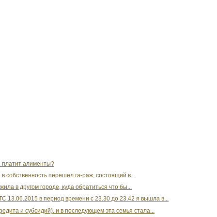
е платит алименты?
в собственность перешел га-раж, состоящий в...
ла в другом городе, куда обратиться что бы...
.13.06.2015 в период времени с 23.30 до 23.42 я вышла в...
едита и субсидий). и в последующем эта семья стала...