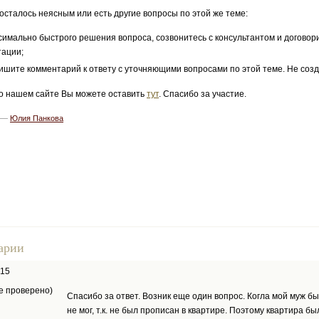
 осталось неясным или есть другие вопросы по этой же теме:
симально быстрого решения вопроса, созвонитесь с консультантом и договор
тации;
ишите комментарий к ответу с уточняющими вопросами по этой теме. Не созд
о нашем сайте Вы можете оставить
тут
. Спасибо за участие.
5 —
Юлия Панкова
арии
015
не проверено)
Спасибо за ответ. Возник еще один вопрос. Когла мой муж бы
не мог, т.к. не был прописан в квартире. Поэтому квартира 