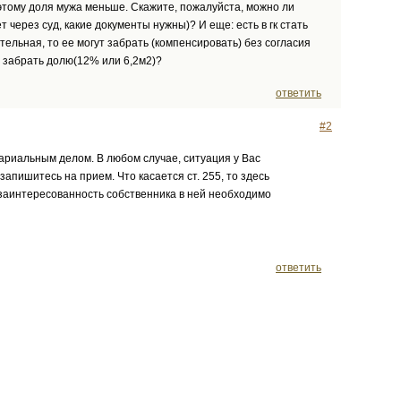
этому доля мужа меньше. Скажите, пожалуйста, можно ли
 через суд, какие документы нужны)? И еще: есть в гк стать
тельная, то ее могут забрать (компенсировать) без согласия
е забрать долю(12% или 6,2м2)?
ответить
#2
тариальным делом. В любом случае, ситуация у Вас
запишитесь на прием. Что касается ст. 255, то здесь
заинтересованность собственника в ней необходимо
ответить