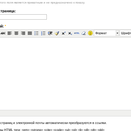
ого поля является приватным и не предназначено к показу.
траница:
ий:
*
Формат
Шриф
 страниц и электронной почты автоматически преобразуются в ссылки.
ы HTML теги: <em> <strong> <cite> <code> <ul> <ol> <li> <dl> <dt> <dd>