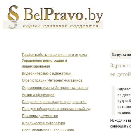
График работы лицензионного отдела
Загрузка по
Управления регистрации и
Здравст
лицензирования
ее детей
Видеоинтервью с адвокатами
О регистрации Интернет-магазинов
О доменном имени Интернет-магазина
Здравст
Архив информации
ее дете
суд заб
Создание и регистрация предприятия
есть ко
Порядок обращения в экономический суд
недвиж
Примеры документов
Исходя из п
Юридическая литература
совершить с
Блог Владимира Шапошникова