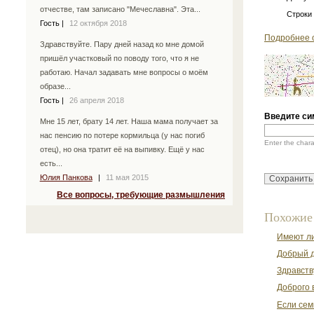
отчестве, там записано "Мечеславна". Эта...
Строки
Гость
|
12 октября 2018
Подробнее 
Здравствуйте. Пару дней назад ко мне домой
пришёл участковый по поводу того, что я не
работаю. Начал задавать мне вопросы о моём
образе...
Гость
|
26 апреля 2018
Введите си
Мне 15 лет, брату 14 лет. Наша мама получает за
нас пенсию по потере кормильца (у нас погиб
Enter the char
отец), но она тратит её на выпивку. Ещё у нас
есть...
Юлия Панкова
|
11 мая 2015
Все вопросы, требующие размышления
Похожие
Имеют ли
Добрый д
Здравств
Доброго 
Если сем