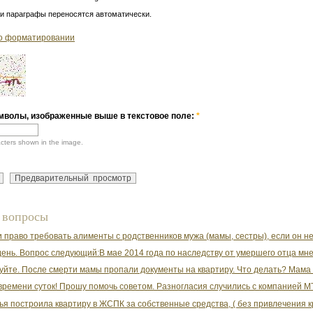
 и параграфы переносятся автоматически.
о форматировании
мволы, изображенные выше в текстовое поле:
*
acters shown in the image.
 вопросы
 право требовать алименты с родственников мужа (мамы, сестры), если он н
ень. Вопрос следующий:В мае 2014 года по наследству от умершего отца мне 
уйте. После смерти мамы пропали документы на квартиру. Что делать? Мама жи
времени суток! Прошу помочь советом. Разногласия случились с компанией МТС
ья построила квартиру в ЖСПК за собственные средства, ( без привлечения кр