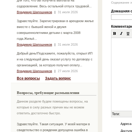
для того, что бы получить выплаты на
Содержание эт
оздоровление. Весь остальной отпуск трудовой...
Домашняя с
Владимир Шапошников
|
31 июля 2026
Здравствуйте. Зарегистрирован в арендном жилье
Комментар
вместе с бывшей женой и двумя
совершеннолетними детьми с марта 2008
года.Жильё...
Владимир Шапошников
|
31 июля 2026
Добрый день!Подскажите, пожалуйста, открыл ИП
и на следующей день оказал услугу по договору с
организацией, за которую получил оплату...
Владимир Шапошников
|
27 июля 2026
Все вопросы
Задать вопрос
Вопросы, требующие размышления
Данном разделе будем помещены вопросы, на
которые в силу разных причин мы не можем
ответить достаточно быстро.
Теги:
Адреса
Здравствуйте. Такая ситуация. У моей матери в
свидетельство о рождении допущена ошибка в
Доступн