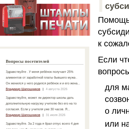
субси
Помощь 
субсиди
к сожал
Если чт
Вопросы посетителей
вопросы
Здравствуйте . У меня ребёнок получает 25%
алиментов от заработной платы бывшего мужа .
Он женился у него родился ребёнок и и его жена...
для м
Владимир Шапошников
|
4 августа 2026
созво
Здравствуйте, может ли директор школы дать
дополнительную нагрузку учителю без его на то
о лич
согласия. Если у учителя уже 30 часов. Я...
Владимир Шапошников
|
31 июля 2026
или н
Здравствуйте. За 2 года я брал отпус всего 4 дня