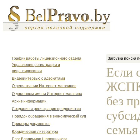
График работы лицензионного отдела
Загрузка поиска п
Управления регистрации и
Если 
лицензирования
Видеоинтервью с адвокатами
ЖСПК 
О регистрации Интернет-магазинов
О доменном имени Интернет-магазина
без п
Архив информации
Создание и регистрация предприятия
субси
Порядок обращения в экономический суд
Примеры документов
семья 
Юридическая литература
Блог Владимира Шапошникова