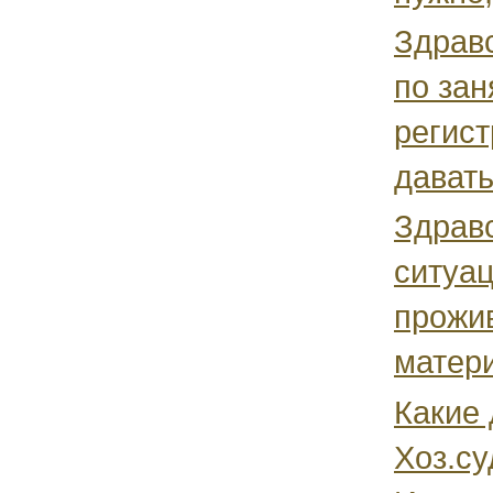
Здрав
по зан
регист
давать.
Здрав
ситуац
прожив
матери
Какие
Хоз.су