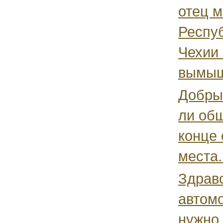
отец м
Респуб
Чехии 
вымышл
Добрый
ли об
конце 
места.
Здрав
автомо
нужно,