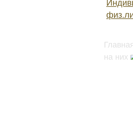
Индив
физ.ли
Главна
на них