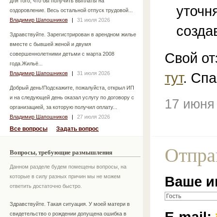
для того, что бы получить выплаты на
уточн
оздоровление. Весь остальной отпуск трудовой...
Владимир Шапошников
|
31 июля 2026
созда
Здравствуйте. Зарегистрирован в арендном жилье
вместе с бывшей женой и двумя
Свой от
совершеннолетними детьми с марта 2008
года.Жильё...
тут
. Спа
Владимир Шапошников
|
31 июля 2026
Добрый день!Подскажите, пожалуйста, открыл ИП
и на следующей день оказал услугу по договору с
17 июня
организацией, за которую получил оплату...
Владимир Шапошников
|
27 июля 2026
Все вопросы
Задать вопрос
Отпра
Вопросы, требующие размышления
Данном разделе будем помещены вопросы, на
которые в силу разных причин мы не можем
Ваше и
ответить достаточно быстро.
Здравствуйте. Такая ситуация. У моей матери в
E-mail:
свидетельство о рождении допущена ошибка в