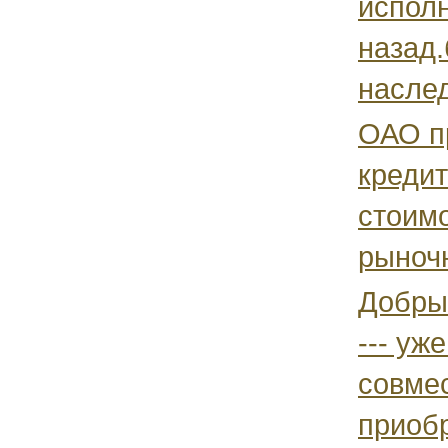
исполн
назад.
наслед
ОАО пр
креди
стоим
рыночн
Добрый
--- уж
совмес
приобр