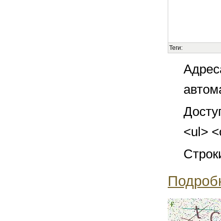
Теги:
Адрес
автом
Досту
<ul> <
Строк
Подроб