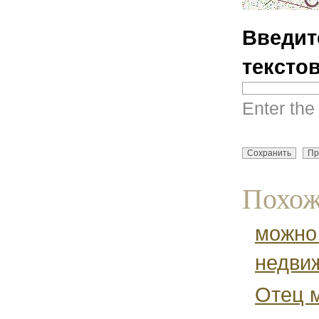
Введит
тексто
Enter the
Похож
можно 
недви
Отец м