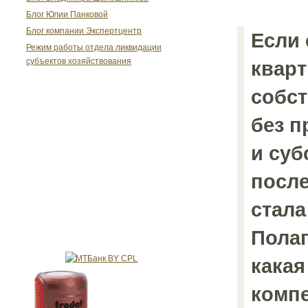
Блог Юлии Панковой
Блог компании Экспертцентр
Если 
Режим работы отдела ликвидации
субъектов хозяйствования
кварт
собст
без п
и суб
посл
стала
Полаг
какая
комп