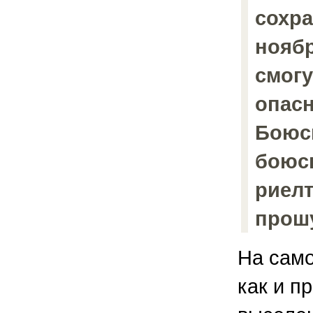
сохра
ноябр
смогу
опасн
Боюсь
боюсь
риелт
прошу
На само
как и п