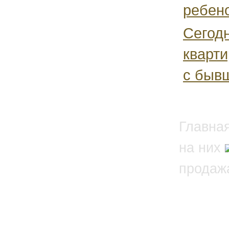
ребено
Сегод
кварти
с бывш
Главна
на них
продаж