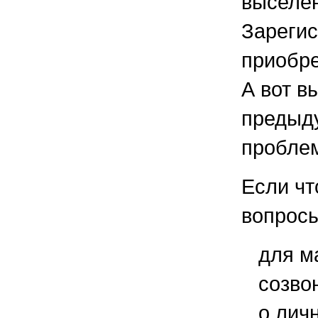
выселе
Зарегис
приобре
А вот в
предыду
проблем
Если чт
вопросы
для м
созво
о лич