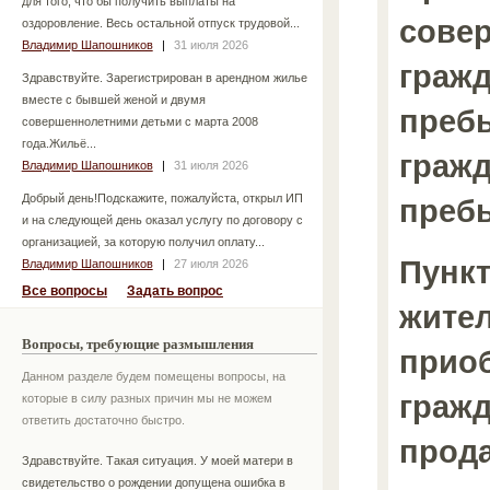
для того, что бы получить выплаты на
сове
оздоровление. Весь остальной отпуск трудовой...
Владимир Шапошников
|
31 июля 2026
гражд
Здравствуйте. Зарегистрирован в арендном жилье
вместе с бывшей женой и двумя
пребы
совершеннолетними детьми с марта 2008
года.Жильё...
гражд
Владимир Шапошников
|
31 июля 2026
Добрый день!Подскажите, пожалуйста, открыл ИП
преб
и на следующей день оказал услугу по договору с
организацией, за которую получил оплату...
Пункт
Владимир Шапошников
|
27 июля 2026
Все вопросы
Задать вопрос
жите
Вопросы, требующие размышления
прио
Данном разделе будем помещены вопросы, на
гражд
которые в силу разных причин мы не можем
ответить достаточно быстро.
прода
Здравствуйте. Такая ситуация. У моей матери в
свидетельство о рождении допущена ошибка в