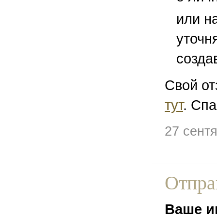
или н
уточн
созда
Свой от
тут
. Спа
27 сент
Отпра
Ваше и