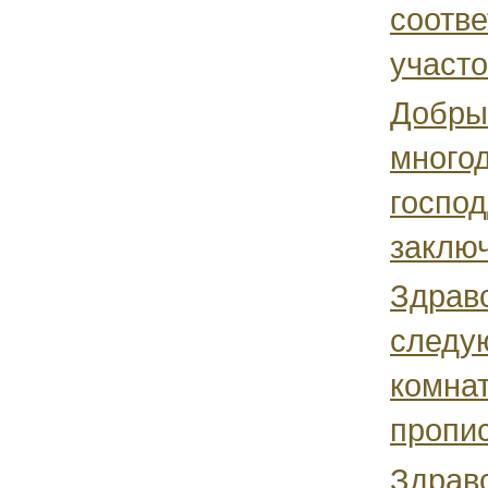
соотве
участок
Добры
многод
госпо
заключ
Здравс
следу
комнат
пропис
Здравс