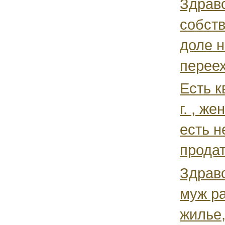
Здравс
собств
доле н
переех
Есть к
г. , ж
есть н
продат
Здравс
муж ра
жилье,