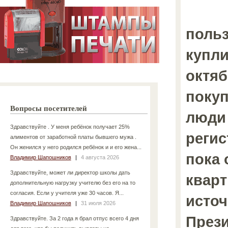
польз
купли
октяб
покуп
Вопросы посетителей
люди 
Здравствуйте . У меня ребёнок получает 25%
регис
алиментов от заработной платы бывшего мужа .
Он женился у него родился ребёнок и и его жена...
пока 
Владимир Шапошников
|
4 августа 2026
Здравствуйте, может ли директор школы дать
кварт
дополнительную нагрузку учителю без его на то
согласия. Если у учителя уже 30 часов. Я...
источ
Владимир Шапошников
|
31 июля 2026
През
Здравствуйте. За 2 года я брал отпус всего 4 дня