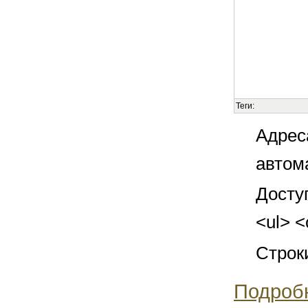
Теги:
Адрес
автом
Досту
<ul> <
Строк
Подроб