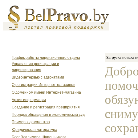
График работы лицензионного отдела
Загрузка поиска п
Управления регистрации и
Добро
лицензирования
Видеоинтервью с адвокатами
помоч
О регистрации Интернет-магазинов
О доменном имени Интернет-магазина
обязу
Архив информации
Создание и регистрация предприятия
сниму
Порядок обращения в экономический суд
Примеры документов
сохран
Юридическая литература
Блог Владимира Шапошникова