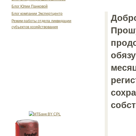
Блог Юлии Панковой
Блог компании Экспертцентр
Добро
Режим работы отдела ликвидации
субъектов хозяйствования
Прош
продо
обязу
месяц
регис
сохра
собст