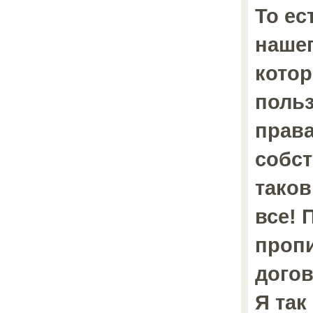
То ес
нашег
котор
поль
права
собст
таков
все! 
пропи
догов
Я так