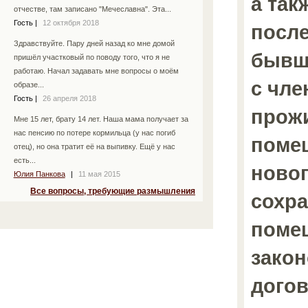
а так
отчестве, там записано "Мечеславна". Эта...
Гость
|
12 октября 2018
после
Здравствуйте. Пару дней назад ко мне домой
бывш
пришёл участковый по поводу того, что я не
работаю. Начал задавать мне вопросы о моём
с чле
образе...
Гость
|
26 апреля 2018
прож
Мне 15 лет, брату 14 лет. Наша мама получает за
нас пенсию по потере кормильца (у нас погиб
помещ
отец), но она тратит её на выпивку. Ещё у нас
есть...
новог
Юлия Панкова
|
11 мая 2015
Все вопросы, требующие размышления
сохр
помещ
зако
дого