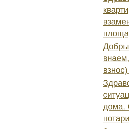
кварти
взамен
площад
Добрый
внаем,
взнос)
Здравс
ситуац
дома. 
нотари