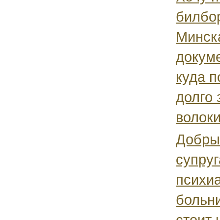
билбо
Минска
докуме
куда п
долго 
волок
Добры
супруг
психи
больни
стоит 