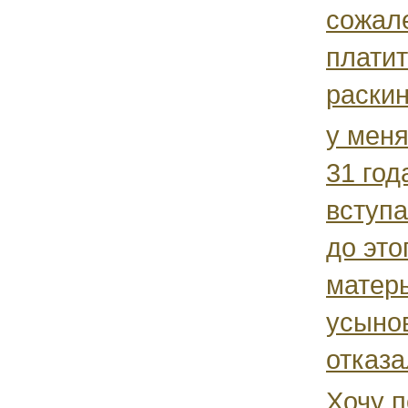
сожале
платит
раскин
у меня
31 года
вступа
до это
матерь
усыно
отказал
Хочу п