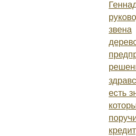
Геннад
руков
звена
дерев
предпр
решени
здравс
есть з
которы
поруч
кредит