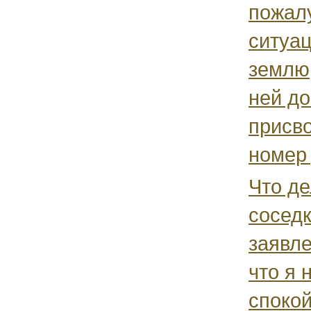
пожалу
ситуац
землю,
ней до
присво
номер 
Что де
сосед
заявл
что я
спокой