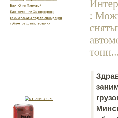
Интер
Блог Юлии Панковой
: Мож
Блог компании Экспертцентр
Режим работы отдела ликвидации
сняты
субъектов хозяйствования
автом
тонн..
Здрав
зани
грузо
Минс