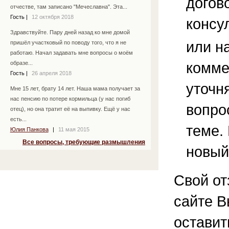
догов
отчестве, там записано "Мечеславна". Эта...
Гость
|
12 октября 2018
консу
Здравствуйте. Пару дней назад ко мне домой
или н
пришёл участковый по поводу того, что я не
работаю. Начал задавать мне вопросы о моём
комме
образе...
Гость
|
26 апреля 2018
уточ
Мне 15 лет, брату 14 лет. Наша мама получает за
нас пенсию по потере кормильца (у нас погиб
вопро
отец), но она тратит её на выпивку. Ещё у нас
есть...
теме.
Юлия Панкова
|
11 мая 2015
Все вопросы, требующие размышления
новый
Свой от
сайте В
остави