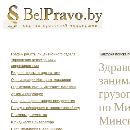
График работы лицензионного отдела
Загрузка поиска п
Управления регистрации и
Здрав
лицензирования
Видеоинтервью с адвокатами
заним
О регистрации Интернет-магазинов
О доменном имени Интернет-магазина
грузо
Архив информации
Создание и регистрация предприятия
по Ми
Порядок обращения в экономический суд
Примеры документов
Минск
Юридическая литература
Блог Владимира Шапошникова