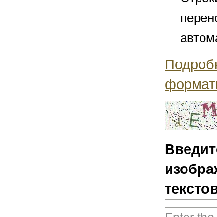
перен
автом
Подроб
формат
Введит
изобра
тексто
Enter the