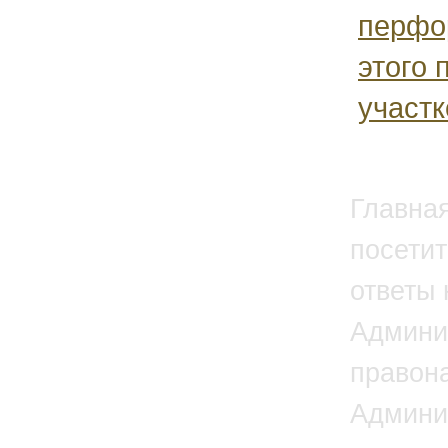
перфо
этого 
участк
Главна
посетит
ответы 
Админи
правон
Админи