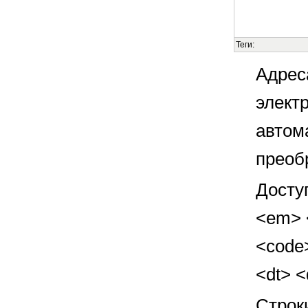
Теги:
Адрес
элект
автом
преоб
Досту
<em> <
<code>
<dt> 
Строк