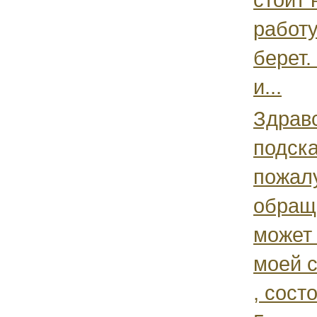
работу
берет.
и...
Здравс
подск
пожалу
обраща
может
моей 
, сост