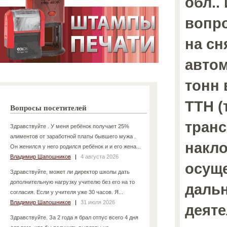
обл..
вопро
на сн
автом
тонн
ТТН (
Вопросы посетителей
тран
Здравствуйте . У меня ребёнок получает 25%
алиментов от заработной платы бывшего мужа .
накло
Он женился у него родился ребёнок и и его жена...
Владимир Шапошников
|
4 августа 2026
осущ
Здравствуйте, может ли директор школы дать
дополнительную нагрузку учителю без его на то
даль
согласия. Если у учителя уже 30 часов. Я...
Владимир Шапошников
|
31 июля 2026
деяте
Здравствуйте. За 2 года я брал отпус всего 4 дня