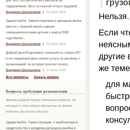
грузо
для того, что бы получить выплаты на
оздоровление. Весь остальной отпуск трудовой...
Владимир Шапошников
|
31 июля 2026
Нельзя.
Здравствуйте. Зарегистрирован в арендном жилье
вместе с бывшей женой и двумя
Если чт
совершеннолетними детьми с марта 2008
года.Жильё...
неясным
Владимир Шапошников
|
31 июля 2026
Добрый день!Подскажите, пожалуйста, открыл ИП
другие 
и на следующей день оказал услугу по договору с
организацией, за которую получил оплату...
же теме
Владимир Шапошников
|
27 июля 2026
Все вопросы
Задать вопрос
для м
Вопросы, требующие размышления
быстр
Данном разделе будем помещены вопросы, на
вопро
которые в силу разных причин мы не можем
ответить достаточно быстро.
консу
Здравствуйте. Такая ситуация. У моей матери в
свидетельство о рождении допущена ошибка в