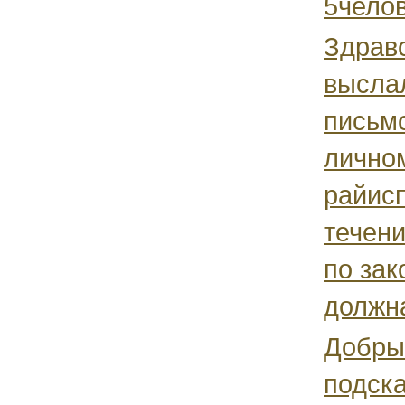
5челов
Здравс
высла
письмо
лично
райис
течени
по зак
должна
Добры
подск