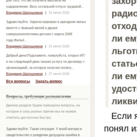
захо
для того, что бы получить выплаты на
оздоровление. Весь остальной отпуск трудовой...
ради
Владимир Шапошников
|
31 июля 2026
Здравствуйте. Зарегистрирован в арендном жилье
отход
вместе с бывшей женой и двумя
совершеннолетними детьми с марта 2008
ли ем
года.Жильё...
Владимир Шапошников
|
31 июля 2026
льгот
Добрый день!Подскажите, пожалуйста, открыл ИП
стать
и на следующей день оказал услугу по договору с
организацией, за которую получил оплату...
ли ем
Владимир Шапошников
|
27 июля 2026
Все вопросы
Задать вопрос
удос
Вопросы, требующие размышления
ликв
Данном разделе будем помещены вопросы, на
которые в силу разных причин мы не можем
Если я
ответить достаточно быстро.
понял 
Здравствуйте. Такая ситуация. У моей матери в
свидетельство о рождении допущена ошибка в