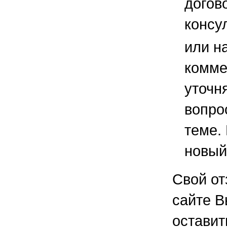
догов
консу
или н
комме
уточ
вопро
теме.
новый
Свой от
сайте В
остави