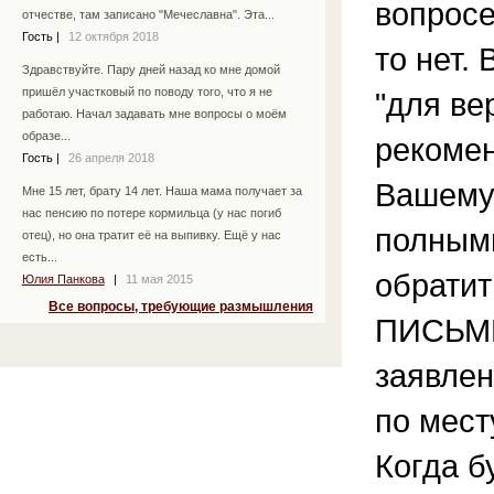
вопрос
отчестве, там записано "Мечеславна". Эта...
Гость
|
12 октября 2018
то нет.
Здравствуйте. Пару дней назад ко мне домой
пришёл участковый по поводу того, что я не
"для ве
работаю. Начал задавать мне вопросы о моём
образе...
рекоме
Гость
|
26 апреля 2018
Вашему 
Мне 15 лет, брату 14 лет. Наша мама получает за
нас пенсию по потере кормильца (у нас погиб
полным
отец), но она тратит её на выпивку. Ещё у нас
есть...
обратит
Юлия Панкова
|
11 мая 2015
Все вопросы, требующие размышления
ПИСЬМ
заявлен
по мест
Когда б