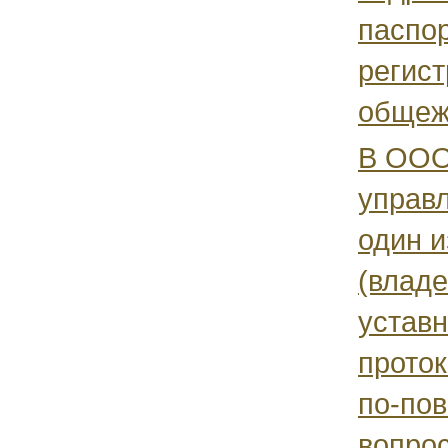
паспо
регист
общежи
В ООО
управ
один и
(влад
уставн
прото
по-пов
вопрос