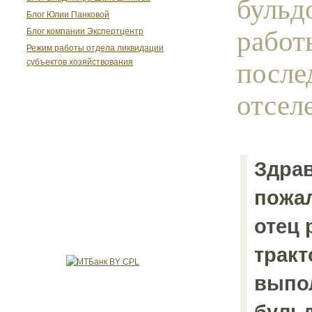
бульд
Блог Юлии Панковой
работ
Блог компании Экспертцентр
Режим работы отдела ликвидации
после
субъектов хозяйствования
отселе
Здрав
пожал
отец 
тракт
выпо
буль