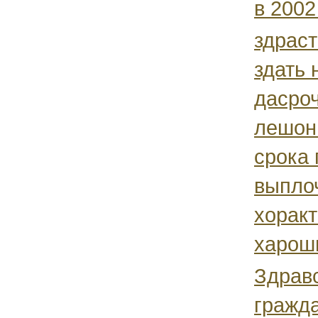
в 2002 
здраст
здать 
дасроч
лешон 
срока
выпло
хоракт
хароши
Здравс
гражд