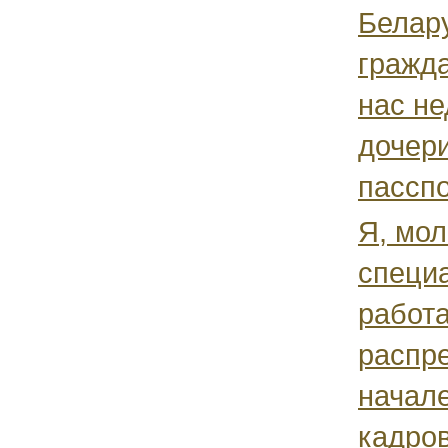
Белар
гражд
нас н
дочери
пасспо
Я, мо
специа
работа
распр
начале
кадро