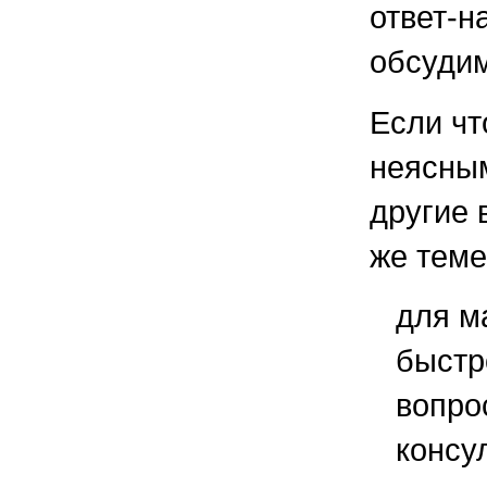
ответ-н
обсудим
Если чт
неясным
другие 
же теме
для м
быстр
вопро
консу