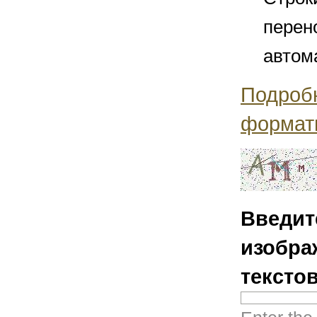
перен
автом
Подроб
формат
Введит
изобра
тексто