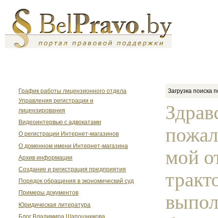
График работы лицензионного отдела
Загрузка поиска п
Управления регистрации и
Здрав
лицензирования
Видеоинтервью с адвокатами
пожал
О регистрации Интернет-магазинов
О доменном имени Интернет-магазина
мой о
Архив информации
Создание и регистрация предприятия
тракт
Порядок обращения в экономический суд
Примеры документов
выпол
Юридическая литература
Блог Владимира Шапошникова