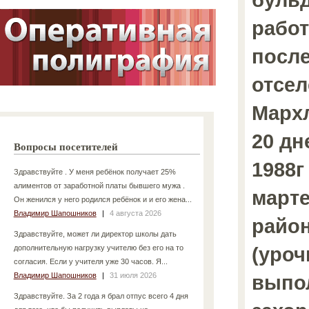
работ
посл
отсел
Мархл
20 дн
Вопросы посетителей
1988г
Здравствуйте . У меня ребёнок получает 25%
алиментов от заработной платы бывшего мужа .
марте
Он женился у него родился ребёнок и и его жена...
Владимир Шапошников
|
4 августа 2026
район
Здравствуйте, может ли директор школы дать
(уроч
дополнительную нагрузку учителю без его на то
согласия. Если у учителя уже 30 часов. Я...
Владимир Шапошников
|
31 июля 2026
выпо
Здравствуйте. За 2 года я брал отпус всего 4 дня