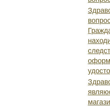
Здравс
вопрос
Гражд
наход
следс
оформ
удосто
Здрав
являю
магази