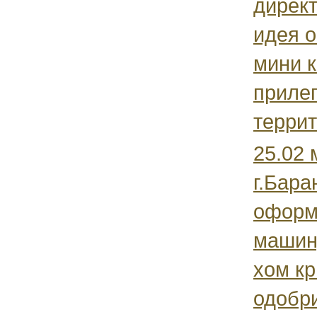
дирек
идея о
мини 
приле
террит
25.02 
г.Бара
оформ
машину
хом кр
одобри