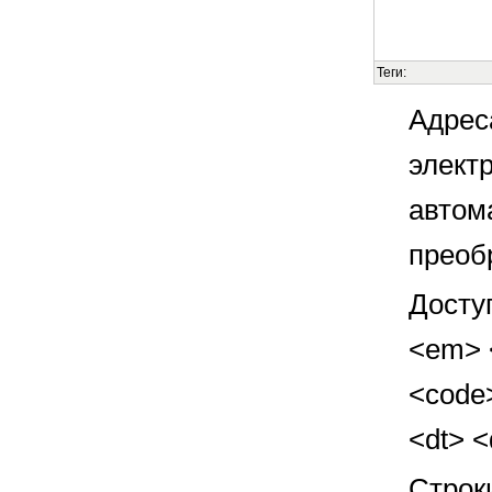
Теги:
Адрес
элект
автом
преоб
Досту
<em> <
<code>
<dt> 
Строк