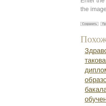
Enter the
the image
Похож
Здрав
такова
дипло
образо
бакала
обучен