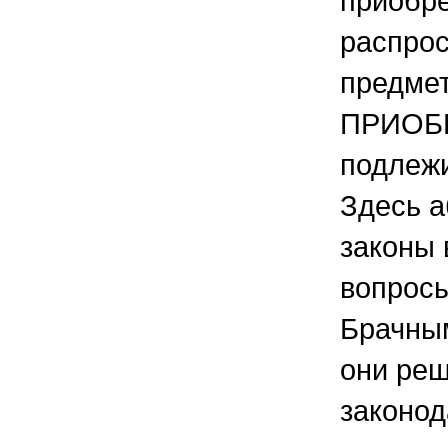
приобре
распрос
предмет
ПРИОБР
подлежи
Здесь а
законы 
вопросы
Брачным
они реш
законод