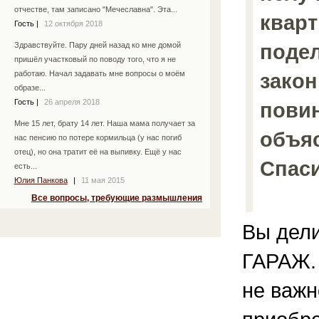
отчестве, там записано "Мечеславна". Эта...
кварт
Гость
|
12 октября 2018
подел
Здравствуйте. Пару дней назад ко мне домой
пришёл участковый по поводу того, что я не
закон
работаю. Начал задавать мне вопросы о моём
образе...
Гость
|
26 апреля 2018
пови
Мне 15 лет, брату 14 лет. Наша мама получает за
объяс
нас пенсию по потере кормильца (у нас погиб
отец), но она тратит её на выпивку. Ещё у нас
Спас
есть...
Юлия Панкова
|
11 мая 2015
Все вопросы, требующие размышления
Вы дели
ГАРАЖ. 
не важн