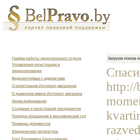
График работы лицензионного отдела
Загрузка поиска п
Управления регистрации и
Спаси
лицензирования
Видеоинтервью с адвокатами
http:/
О регистрации Интернет-магазинов
О доменном имени Интернет-магазина
moment
Архив информации
Создание и регистрация предприятия
kvarti
Порядок обращения в экономический суд
Примеры документов
razved
Юридическая литература
Блог Владимира Шапошникова