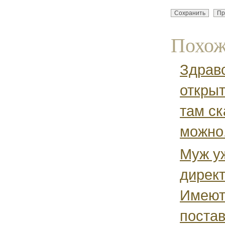
Похож
Здравс
открыт
там ск
можно.
Муж уж
директ
Имеют
постав