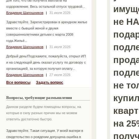
для того, что бы получить выплаты на
имуще
оздоровление. Весь остальной отпуск трудовой...
Владимир Шапошников
|
31 июля 2026
не НА
Здравствуйте. Зарегистрирован в арендном жилье
вместе с бывшей женой и двумя
подар
совершеннолетними детьми с марта 2008
года.Жильё...
подл
Владимир Шапошников
|
31 июля 2026
Добрый день!Подскажите, пожалуйста, открыл ИП
прода
и на следующей день оказал услугу по договору с
организацией, за которую получил оплату...
подле
Владимир Шапошников
|
27 июля 2026
не то
Все вопросы
Задать вопрос
купил
Вопросы, требующие размышления
Данном разделе будем помещены вопросы, на
кварт
которые в силу разных причин мы не можем
ответить достаточно быстро.
на 25
Здравствуйте. Такая ситуация. У моей матери в
получ
свидетельство о рождении допущена ошибка в