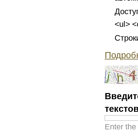
Досту
<ul> <
Строк
Подроб
Введит
тексто
Enter the