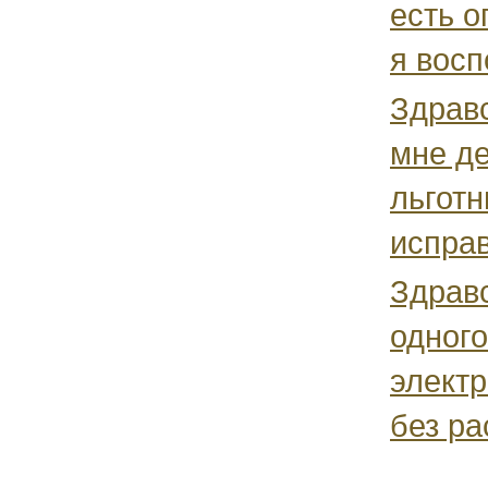
есть о
я вос
Здравс
мне де
льготн
исправ
Здравс
одного
электр
без ра