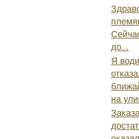
Здравс
племян
Сейчас
до...
Я води
отказа
ближа
на ули
Заказа
достат
оказал