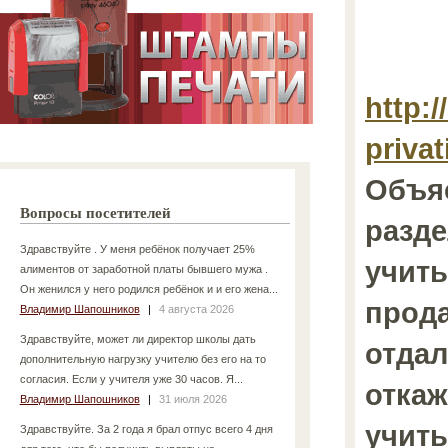
http:
privat
Объяс
Вопросы посетителей
разде
Здравствуйте . У меня ребёнок получает 25%
учиты
алиментов от заработной платы бывшего мужа .
Он женился у него родился ребёнок и и его жена...
прод
Владимир Шапошников
|
4 августа 2026
Здравствуйте, может ли директор школы дать
отдал
дополнительную нагрузку учителю без его на то
согласия. Если у учителя уже 30 часов. Я...
откаж
Владимир Шапошников
|
31 июля 2026
учиты
Здравствуйте. За 2 года я брал отпус всего 4 дня