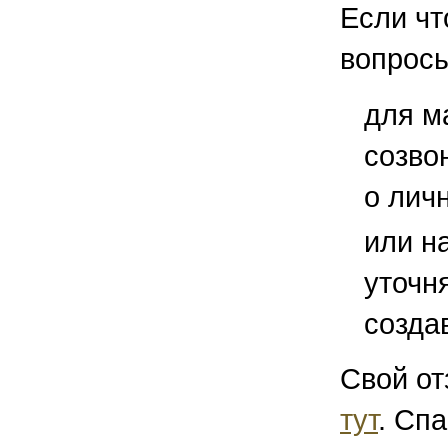
Если чт
вопросы
для м
созво
о лич
или н
уточн
созда
Свой от
тут
. Спа