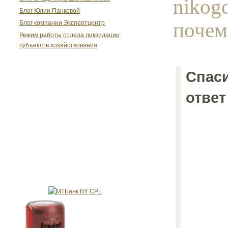
nikog
Блог Юлии Панковой
почему
Блог компании Экспертцентр
Режим работы отдела ликвидации
субъектов хозяйствования
Спас
ответ