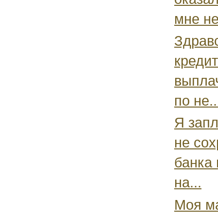
мне не
Здравс
кредит
выплач
по не..
Я запл
не сох
банка 
на...
Моя ма