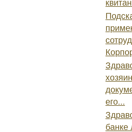
квита
Подска
приме
сотруд
Корпор
Здравс
хозяин
докуме
его...
Здравс
банке 