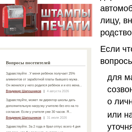
автомоб
лицу, в
родство
Если чт
вопросы
Вопросы посетителей
Здравствуйте . У меня ребёнок получает 25%
для м
алиментов от заработной платы бывшего мужа .
Он женился у него родился ребёнок и и его жена...
созво
Владимир Шапошников
|
4 августа 2026
о лич
Здравствуйте, может ли директор школы дать
дополнительную нагрузку учителю без его на то
или н
согласия. Если у учителя уже 30 часов. Я...
Владимир Шапошников
|
31 июля 2026
уточн
Здравствуйте. За 2 года я брал отпус всего 4 дня