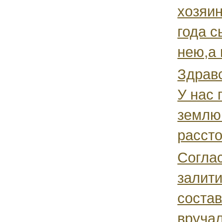
хозяин
года с
нею,а 
Здравс
У нас 
землю.
рассто
Соглас
залити
состав
вручал