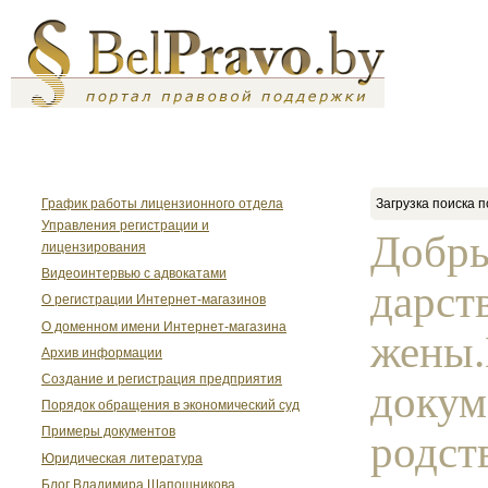
График работы лицензионного отдела
Загрузка поиска п
Управления регистрации и
Добры
лицензирования
Видеоинтервью с адвокатами
дарст
О регистрации Интернет-магазинов
О доменном имени Интернет-магазина
жены.
Архив информации
Создание и регистрация предприятия
докум
Порядок обращения в экономический суд
Примеры документов
родств
Юридическая литература
Блог Владимира Шапошникова