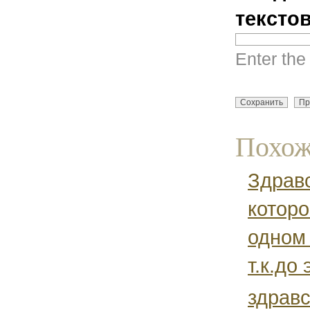
тексто
Enter the
Похож
Здравс
которо
одном 
т.к.до 
здравс