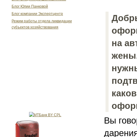
Блог Юлии Панковой
Блог компании Экспертцентр
Добры
Режим работы отдела ликвидации
субъектов хозяйствования
офор
на ав
жены.
нужн
подтв
каков
оформ
Вы гово
дарения