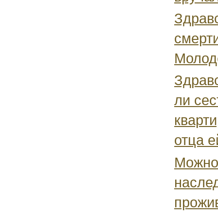
Здравс
смерти
Молоде
Здрав
ли сес
кварти
отца ей
Можно
наслед
прожив