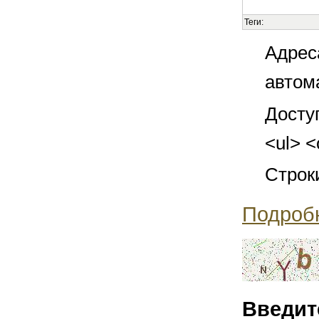
Теги:
Адрес
автом
Досту
<ul> <
Строк
Подроб
Введит