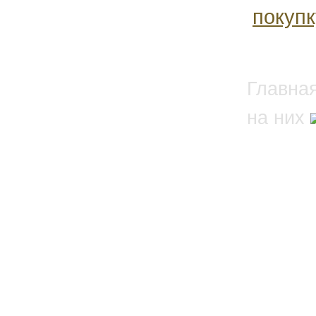
покуп
Главна
на них