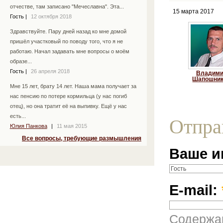
отчестве, там записано "Мечеславна". Эта...
15 марта 2017
Гость
|
12 октября 2018
Здравствуйте. Пару дней назад ко мне домой
пришёл участковый по поводу того, что я не
работаю. Начал задавать мне вопросы о моём
образе...
Гость
|
26 апреля 2018
Владим
Шапошни
Мне 15 лет, брату 14 лет. Наша мама получает за
нас пенсию по потере кормильца (у нас погиб
отец), но она тратит её на выпивку. Ещё у нас
есть...
Отпра
Юлия Панкова
|
11 мая 2015
Все вопросы, требующие размышления
Ваше и
E-mail:
Содержан