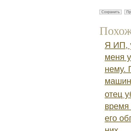
Похож
Я ИП, 
меня у
нему. 
машину
отец у
время
его об
них...