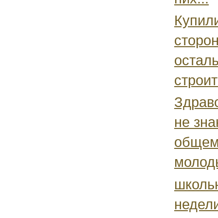
Купили
сторон
осталь
строит
Здравс
не зна
общем:
молоды
школьн
недел