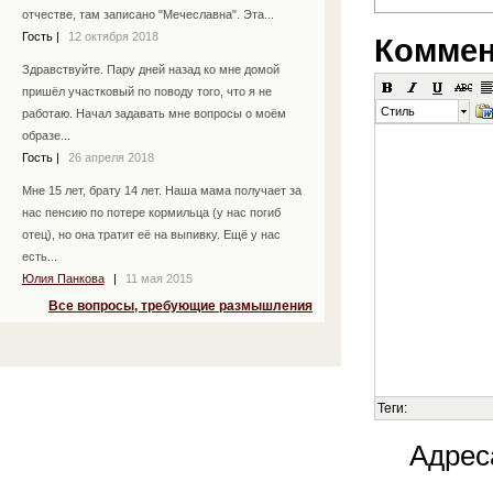
отчестве, там записано "Мечеславна". Эта...
Гость
|
12 октября 2018
Коммен
Здравствуйте. Пару дней назад ко мне домой
пришёл участковый по поводу того, что я не
Стиль
работаю. Начал задавать мне вопросы о моём
образе...
Гость
|
26 апреля 2018
Мне 15 лет, брату 14 лет. Наша мама получает за
нас пенсию по потере кормильца (у нас погиб
отец), но она тратит её на выпивку. Ещё у нас
есть...
Юлия Панкова
|
11 мая 2015
Все вопросы, требующие размышления
Теги:
Адрес