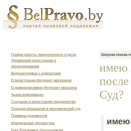
График работы лицензионного отдела
Загрузка поиска п
Управления регистрации и
имею 
лицензирования
Видеоинтервью с адвокатами
после
О регистрации Интернет-магазинов
О доменном имени Интернет-магазина
Суд?
Архив информации
Создание и регистрация предприятия
Порядок обращения в экономический суд
Примеры документов
имею 
Юридическая литература
Блог Владимира Шапошникова