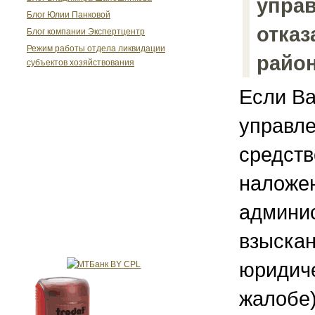
управ
Блог Юлии Панковой
отказ
Блог компании Экспертцентр
Режим работы отдела ликвидации
райо
субъектов хозяйствования
Если В
управл
средств
наложе
админис
взыскан
юридиче
жалобе),