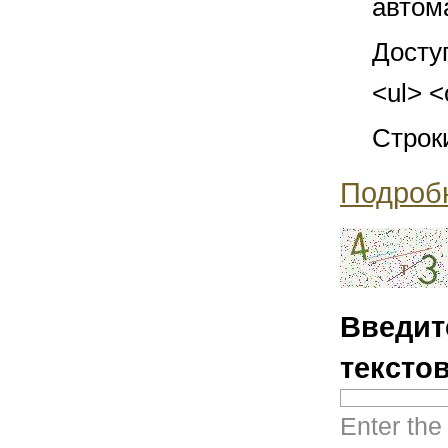
автом
Досту
<ul> <
Строк
Подроб
Введит
тексто
Enter the