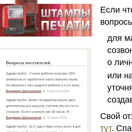
Если чт
вопросы
для м
созво
о лич
Вопросы посетителей
или н
Здравствуйте . У меня ребёнок получает 25%
алиментов от заработной платы бывшего мужа .
уточн
Он женился у него родился ребёнок и и его жена...
Владимир Шапошников
|
4 августа 2026
созда
Здравствуйте, может ли директор школы дать
дополнительную нагрузку учителю без его на то
согласия. Если у учителя уже 30 часов. Я...
Свой от
Владимир Шапошников
|
31 июля 2026
тут
. Спа
Здравствуйте. За 2 года я брал отпус всего 4 дня