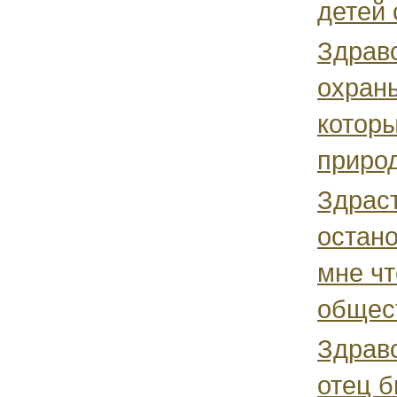
детей 
Здравс
охраны
котор
природ
Здраст
остан
мне ч
общест
Здравс
отец б