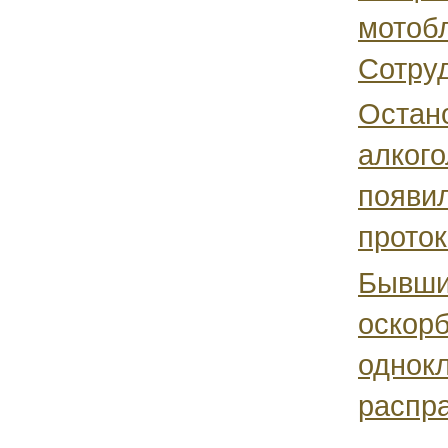
мотобл
Сотруд
Остан
алкого
появи
проток
Бывши
оскорб
однокл
распра