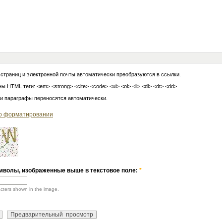
 страниц и электронной почты автоматически преобразуются в ссылки.
ы HTML теги: <em> <strong> <cite> <code> <ul> <ol> <li> <dl> <dt> <dd>
 и параграфы переносятся автоматически.
о форматировании
мволы, изображенные выше в текстовое поле:
*
acters shown in the image.