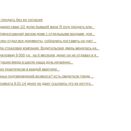
 продать без ее согласия
одарил сваю 1/2 долю бывшей жене Я хочу продать или...
двухэтажном) жилом доме с отдельными входами, для...
ц отдал все документы, собрались поставить на учет,...
ла страховая компания. Водительская дверь менялась на...
овеку 9 000 у.е., на 6 месяцев, денег он не отдавал и я...
уации:вчера в школе наша дочь нечаянно...
о практически в каждой квартире...
менных подтверждений возврата? есть свидетели (люди,...
врата 8.01.14 денег не дают ссылаясь что их нетчто...