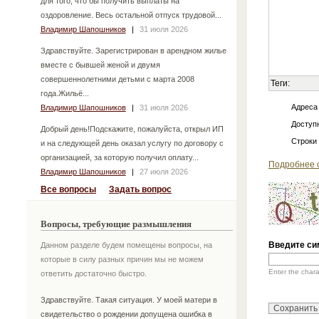
для того, что бы получить выплаты на
оздоровление. Весь остальной отпуск трудовой...
Владимир Шапошников
|
31 июля 2026
Здравствуйте. Зарегистрирован в арендном жилье
вместе с бывшей женой и двумя
совершеннолетними детьми с марта 2008
Теги:
года.Жильё...
Адреса
Владимир Шапошников
|
31 июля 2026
Доступн
Добрый день!Подскажите, пожалуйста, открыл ИП
Строки
и на следующей день оказал услугу по договору с
организацией, за которую получил оплату...
Подробнее 
Владимир Шапошников
|
27 июля 2026
Все вопросы
Задать вопрос
Вопросы, требующие размышления
Введите си
Данном разделе будем помещены вопросы, на
которые в силу разных причин мы не можем
Enter the char
ответить достаточно быстро.
Здравствуйте. Такая ситуация. У моей матери в
свидетельство о рождении допущена ошибка в