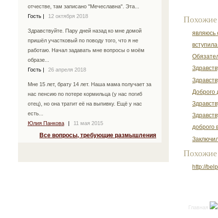
отчестве, там записано "Мечеславна". Эта...
Гость
|
12 октября 2018
Похожие
Здравствуйте. Пару дней назад ко мне домой
являюсь 
пришёл участковый по поводу того, что я не
вступила
работаю. Начал задавать мне вопросы о моём
Обязател
образе...
Здравств
Гость
|
26 апреля 2018
Здравств
Мне 15 лет, брату 14 лет. Наша мама получает за
Доброго д
нас пенсию по потере кормильца (у нас погиб
Здравств
отец), но она тратит её на выпивку. Ещё у нас
есть...
Здравств
Юлия Панкова
|
11 мая 2015
доброго 
Все вопросы, требующие размышления
Заключил
Похожие
http://be
Главная