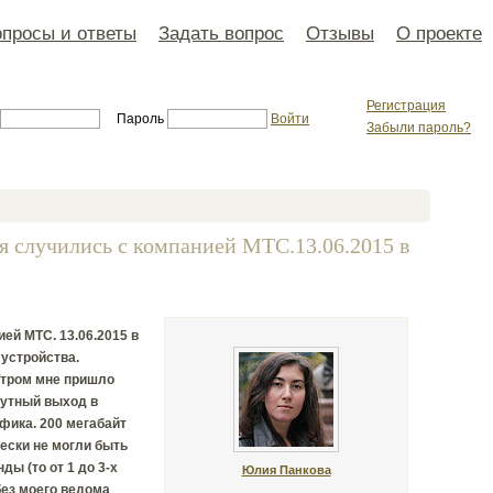
просы и ответы
Задать вопрос
Отзывы
О проекте
Регистрация
Пароль
Войти
Забыли пароль?
я случились с компанией МТС.13.06.2015 в
ей МТС. 13.06.2015 в
 устройства.
Утром мне пришло
нутный выход в
фика. 200 мегабайт
чески не могли быть
ы (то от 1 до 3-х
Юлия Панкова
без моего ведома