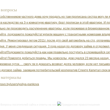
 вопросы
собственником частного дома хочу продать но там прописана сестра могу ли я
 в наследство на 3-х комнатную квартиру. брат прописан в этой квартире. И п
ьно ли производить расчленение квартиры, если проживаю в блокированном (
уйте, подскажите пожалуйста! купили машину с транзитными номерами владеле
уйте. Ремонтировал летом 2011г. после дтп свой автомобиль на сто, оплачива
ня. У меня следующая ситуация. 3 года назад по договору займа я отдолжил чел
уйте!Подскажите пожалуйста-как нам правильно поступить в сложившейся сит
уйте! Помогите добиться правды. Мы новоселы, дом сдался 23 месяца назад, н
времени суток..... смогу ли я доказать возврат долга человеку, если нет пись
 договор займа, заемщик потребительский кооператив Спектр Капитал срок воз
 материалы
lpravo.by/users/yuliya-pankova
Вопросы посетителей сайта и ответы на них
Гражданские правоотношения