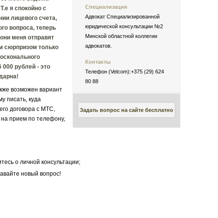
Специализация
Т.е я спокойно с
Адвокат Специализированной
нии лицевого счета,
юридической консультации №2
го вопроса, теперь
Минской областной коллегии
 они меня отправят
адвокатов.
м сюрпризом только
досконального
Контакты
 000 рублей - это
Телефон (Velcom):+375 (29) 624
дарна!
80 88
акже возможен вариант
у писать, куда
его договора с МТС,
Задать вопрос на сайте бесплатно
 на прием по телефону,
тесь о личной консультации;
авайте новый вопрос!