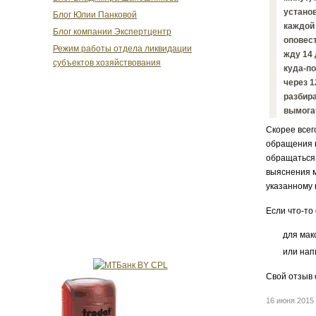
установ
Блог Юлии Панковой
каждой 
Блог компании Экспертцентр
оповест
Режим работы отдела ликвидации
жду 14 
субъектов хозяйствования
куда-п
через 1
разбира
вымогат
Скорее всег
обращения в
обращаться 
выяснения м
указанному 
Если что-то
для мак
или нап
Свой отзыв 
16 июня 201