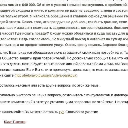
ила лимит в 640 000. Об этом я узнала только столкнувшись с проблемой. 
минутой уходила в минус и компания ни разу не уведомила меня о состоя
ив только утром. Я написала обращение в главном офисе для решении это
дней ответа. Боюсь того, что правды я не добьюсь, как быть дальше, если
одальше и заставят возмещать задолженность, которая оказалась больши
2 часов? Где искать правду? К кому можно обратиться и куда писать для 
тельства? Ведь согласитесь, 12 минутный выход в интернет на сумму 456
ельство, а не предоставление услуг. Очень прошу помочь. Заранее благо
о, что Вам придется обращаться в суд за защитой своих прав потребителя. Т
 Общество защиты прав потребителей. Но досконально сообщит Вам, что ком
и что делать можно будет только после личной работы с Вами и вычитки Ваш
ногих нюансов. Если Вы хотите проконсультироваться, то можете записаться
на сайте (
http://belpravo.by/users/yuliya-pankova
)
 осталось неясным или есть другие вопросы по этой же теме:
симально быстрого решения вопроса, созвонитесь с консультантом и договори
ишите комментарий к ответу с уточняющими вопросами по этой теме. Не созд
о нашем сайте Вы можете оставить
тут
. Спасибо за участие.
5 —
Юлия Панкова