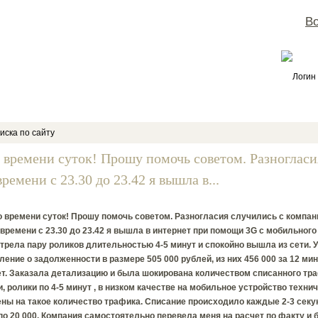
Во
Логин
иска по сайту
 времени суток! Прошу помочь советом. Разногласи
ремени с 23.30 до 23.42 я вышла в...
 времени суток! Прошу помочь советом. Разногласия случились с компани
времени с 23.30 до 23.42 я вышла в интернет при помощи 3G с мобильного
рела пару роликов длительностью 4-5 минут и спокойно вышла из сети. 
ение о задолженности в размере 505 000 рублей, из них 456 000 за 12 ми
т. Заказала детализацию и была шокирована количеством списанного тра
, ролики по 4-5 минут , в низком качестве на мобильное устройство техни
ны на такое количество трафика. Списание происходило каждые 2-3 секунд
по 20 000. Компания самостоятельно перевела меня на расчет по факту и 