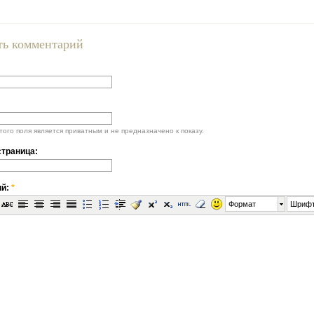
ть комментарий
ого поля является приватным и не предназначено к показу.
траница:
ий:
*
Формат
Шриф