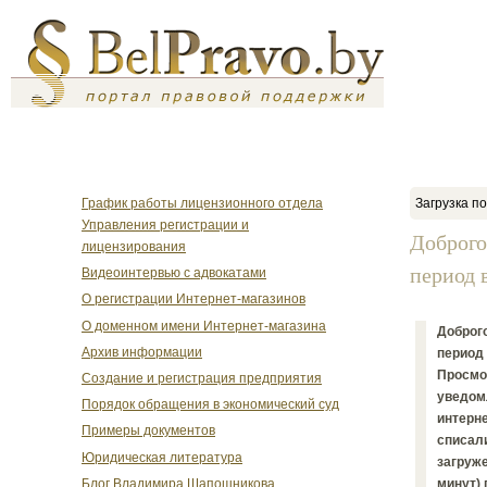
График работы лицензионного отдела
Загрузка по
Управления регистрации и
Доброго
лицензирования
период в
Видеоинтервью с адвокатами
О регистрации Интернет-магазинов
О доменном имени Интернет-магазина
Доброго
Архив информации
период 
Просмот
Создание и регистрация предприятия
уведомл
Порядок обращения в экономический суд
интерне
Примеры документов
списали
Юридическая литература
загруже
Блог Владимира Шапошникова
минут) 