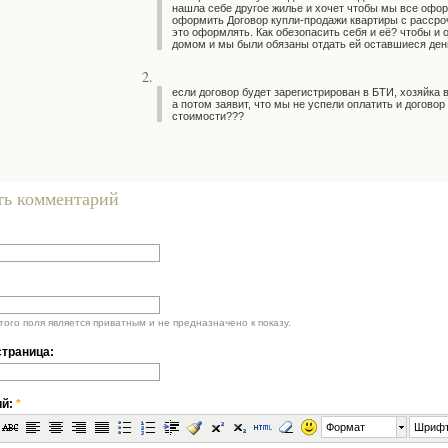
нашла себе другое жилье и хочет чтобы мы все оформ
оформить Договор купли-продажи квартиры с рассроч
это оформлять. Как обезопасить себя и её? чтобы и 
домом и мы были обязаны отдать ей оставшиеся ден
если договор будет зарегистрирован в БТИ, хозяйка 
а потом заявит, что мы не успели оплатить и догово
стоимости???
ть комментарий
ого поля является приватным и не предназначено к показу.
траница:
ий:
*
Формат
Шриф