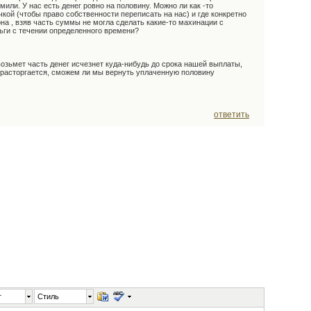
или. У нас есть денег ровно на половину. Можно ли как -то
кой (чтобы право собственности переписать на нас) и где конкретно
она , взяв часть суммы не могла сделать какие-то махинации с
ьги с течении определенного времени?
возьмет часть денег исчезнет куда-нибудь до срока нашей выплаты,
р расторгается, сможем ли мы вернуть уплаченную половину
ответить
т
Стиль