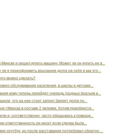
Минске и решил купить машину. Может ли он купить ее в...
ли я переоформить взыскание долга на себя и как это...
 что можно сделать?
ового обслуживания населения, в школы и детские...
ания кому теперь перейдет очередь (родных братьев и...
щили, что на нее стоит запрет.Запрет долги по...
 г.Минска в составе 2 человек. Хотим приобрести...
ли и, соответственно, часто обращаюсь к помощи...
ую ответственность он несет если сделка была...
не ноутбук, но после расставания потребовал обратно,...