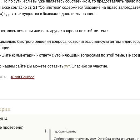
. Но по сути, если вы уже являетесь собствеником, то предоставлять право 
Также согласно ст. 21 "Об ипотеке" содержится указание на право залогодател
а) сдавать имущество в безвозмездное пользование.
 осталось неясным или есть другие вопросы по этой же теме:
симально быстрого решения вопроса, созвонитесь с консультантом и договор
тации;
ишите комментарий к ответу с уточняющими вопросами по этой теме. Не созд
о нашем сайте Вы можете оставить
тут
. Спасибо за участие.
2014 —
Юлия Панкова
арии
2014
не проверено)
добрый день.
Собираемся покупать дом. Хозяйка дома изначально н