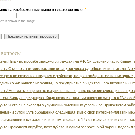
мволы, изображенные выше в текстовое поле:
*
acters shown in the image.
 вопросы
ень. Пишу по просьбе знакомого, гражданина РФ. Он довольно часто бывает в 
ень. С моего знакомого взыскивается долг через судебного исполнителя. Могу 
упруга не разрешает видится с ребенком, не дает забирать ее на выходные,
водить собак, кошек в магазины, на предприятия общественного питания и быт
ень! Моя мать во время не вступила в наследство по своей очереди наследов
втомобиль у перекупщика. Когда начали ставить машину на учет, то в ГАИ сооб
уйте!Я стою на очереди в улучшении жилищных условий во Фрунзенском районе
времени суток! Суть обращения следующая: имею свой интернет-магазин мебе
поступающий в вуз заключил сделку в возрасте 17 лет в случае отчисления как
уйте.Проконсультируйте, пожалуйста, в одном вопросе. Мой парень подарил м