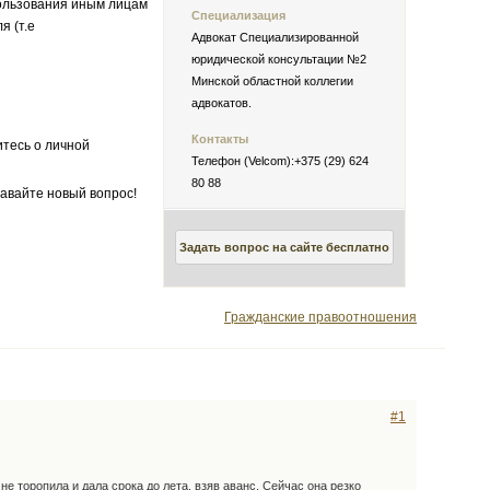
пользования иным лицам
Специализация
я (т.е
Адвокат Специализированной
юридической консультации №2
Минской областной коллегии
адвокатов.
Контакты
итесь о личной
Телефон (Velcom):+375 (29) 624
80 88
авайте новый вопрос!
Задать вопрос на сайте бесплатно
Гражданские правоотношения
#1
е торопила и дала срока до лета, взяв аванс. Сейчас она резко