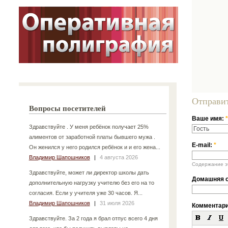
Отправи
Вопросы посетителей
Ваше имя:
*
Здравствуйте . У меня ребёнок получает 25%
алиментов от заработной платы бывшего мужа .
E-mail:
*
Он женился у него родился ребёнок и и его жена...
Владимир Шапошников
|
4 августа 2026
Содержание эт
Здравствуйте, может ли директор школы дать
Домашняя с
дополнительную нагрузку учителю без его на то
согласия. Если у учителя уже 30 часов. Я...
Владимир Шапошников
|
31 июля 2026
Комментар
Здравствуйте. За 2 года я брал отпус всего 4 дня