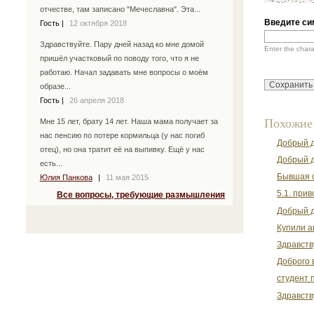
отчестве, там записано "Мечеславна". Эта...
Введите си
Гость
|
12 октября 2018
Здравствуйте. Пару дней назад ко мне домой
Enter the char
пришёл участковый по поводу того, что я не
работаю. Начал задавать мне вопросы о моём
образе...
Гость
|
26 апреля 2018
Похожие
Мне 15 лет, брату 14 лет. Наша мама получает за
нас пенсию по потере кормильца (у нас погиб
Добрый д
отец), но она тратит её на выпивку. Ещё у нас
Добрый д
есть...
Бывшая с
Юлия Панкова
|
11 мая 2015
5.1. при
Все вопросы, требующие размышления
Добрый д
Купили а
Здравств
Доброго 
студент 
Здравств