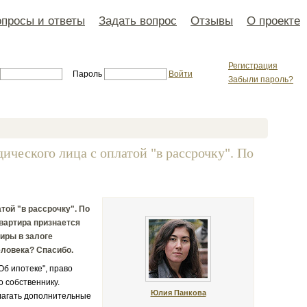
просы и ответы
Задать вопрос
Отзывы
О проекте
Регистрация
Пароль
Войти
Забыли пароль?
ического лица с оплатой "в рассрочку". По
той "в рассрочку". По
вартира признается
тиры в залоге
еловека? Спасибо.
Об ипотеке", право
о собственнику.
Юлия Панкова
алагать дополнительные