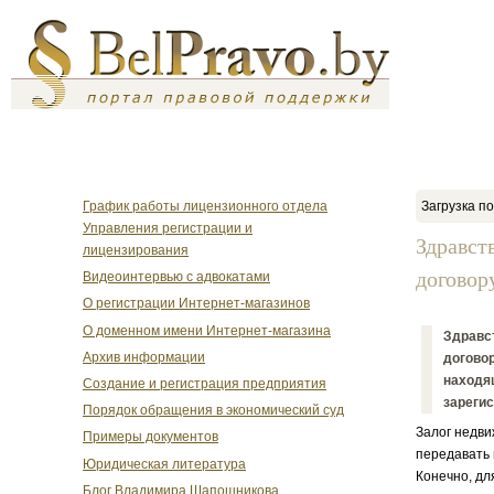
График работы лицензионного отдела
Загрузка по
Управления регистрации и
Здравст
лицензирования
договор
Видеоинтервью с адвокатами
О регистрации Интернет-магазинов
О доменном имени Интернет-магазина
Здравст
Архив информации
догово
находящ
Создание и регистрация предприятия
зарегис
Порядок обращения в экономический суд
Залог недви
Примеры документов
передавать 
Юридическая литература
Конечно, дл
Блог Владимира Шапошникова