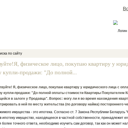
Во
Логин
иска по сайту
вуйте!Я, физическое лицо, покупаю квартиру у юрид
у купли-продажи: "До полной...
вуйте! Я, физическое лицо, покупаю квартиру у юридического лица с опла
ру купли-продажи: "До полной оплаты стоимости Квартиры Покупателем К
ейся в залоге у Продавца". Вопрос: могу ли я во время нахождения квар
трировать в ней по месту жительства (по договору найма) постороннего ч
жимого имущества - это ипотека. Согласно ст. 7 Закона Республики Беларусь "
в ипотеку имущество, находящееся в частной собственности, принадлежит ег
я более точного ответа, необходимо изучить сам договор, так как он может н