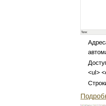
Теги:
Адрес
автом
Досту
<ul> <
Строк
Подроб