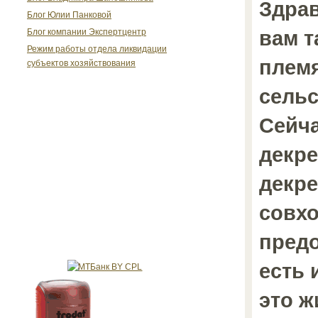
Здрав
Блог Юлии Панковой
вам т
Блог компании Экспертцентр
Режим работы отдела ликвидации
плем
субъектов хозяйствования
сельс
Сейча
декре
декре
совхо
предо
есть 
это ж