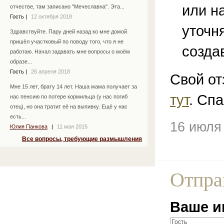
или н
отчестве, там записано "Мечеславна". Эта...
Гость
|
12 октября 2018
уточн
Здравствуйте. Пару дней назад ко мне домой
пришёл участковый по поводу того, что я не
созда
работаю. Начал задавать мне вопросы о моём
образе...
Гость
|
26 апреля 2018
Свой от
Мне 15 лет, брату 14 лет. Наша мама получает за
тут
. Спа
нас пенсию по потере кормильца (у нас погиб
отец), но она тратит её на выпивку. Ещё у нас
есть...
16 июля
Юлия Панкова
|
11 мая 2015
Все вопросы, требующие размышления
Отпра
Ваше и