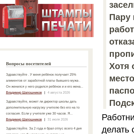
засел
Пару 
работ
отказ
пропи
Хотя 
Вопросы посетителей
Здравствуйте . У меня ребёнок получает 25%
место
алиментов от заработной платы бывшего мужа .
Он женился у него родился ребёнок и и его жена...
паспо
Владимир Шапошников
|
4 августа 2026
Подск
Здравствуйте, может ли директор школы дать
дополнительную нагрузку учителю без его на то
согласия. Если у учителя уже 30 часов. Я...
Работни
Владимир Шапошников
|
31 июля 2026
делать 
Здравствуйте. За 2 года я брал отпус всего 4 дня