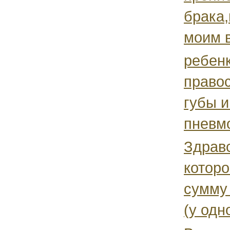
брака,
моим в
ребен
право
губы и
пневмо
Здравс
которо
сумму 
(у одно