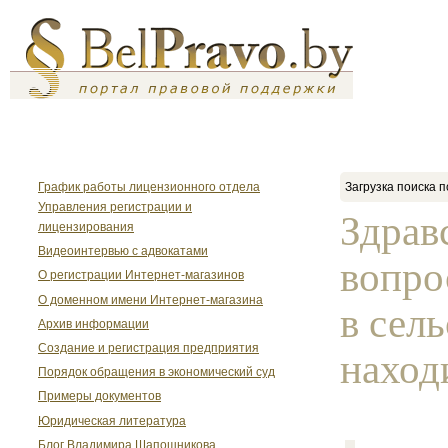
График работы лицензионного отдела
Загрузка поиска п
Управления регистрации и
Здрав
лицензирования
Видеоинтервью с адвокатами
вопро
О регистрации Интернет-магазинов
О доменном имени Интернет-магазина
в сел
Архив информации
Создание и регистрация предприятия
находи
Порядок обращения в экономический суд
Примеры документов
Юридическая литература
Блог Владимира Шапошникова