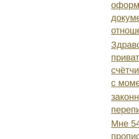
оформ
докуме
отноше
Здравс
приват
счётчи
с моме
законн
переп
Мне 54
пропис