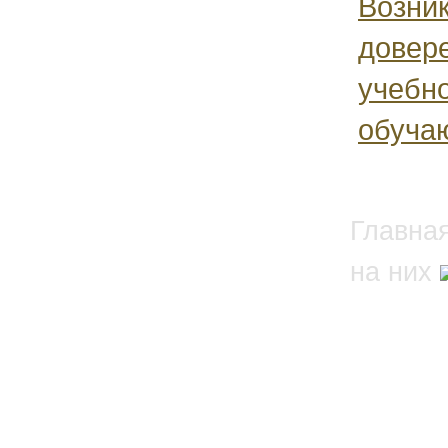
Возни
довере
учебно
обучаю
Главна
на них