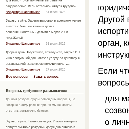
для того, что бы получить выплаты на
юридиче
оздоровление. Весь остальной отпуск трудовой...
Владимир Шапошников
|
31 июля 2026
Другой 
Здравствуйте. Зарегистрирован в арендном жилье
вместе с бывшей женой и двумя
испорти
совершеннолетними детьми с марта 2008
года.Жильё...
орган, 
Владимир Шапошников
|
31 июля 2026
инструк
Добрый день!Подскажите, пожалуйста, открыл ИП
и на следующей день оказал услугу по договору с
организацией, за которую получил оплату...
Если чт
Владимир Шапошников
|
27 июля 2026
Все вопросы
Задать вопрос
вопросы
Вопросы, требующие размышления
для м
Данном разделе будем помещены вопросы, на
которые в силу разных причин мы не можем
созво
ответить достаточно быстро.
о лич
Здравствуйте. Такая ситуация. У моей матери в
свидетельство о рождении допущена ошибка в