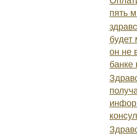
Оплат
пять м
здравс
будет 
он не 
банке н
Здравс
получ
информ
консул
Здравс