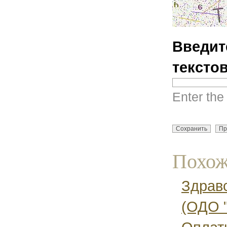
Введит
тексто
Enter the
Похож
Здравс
(ОДО "