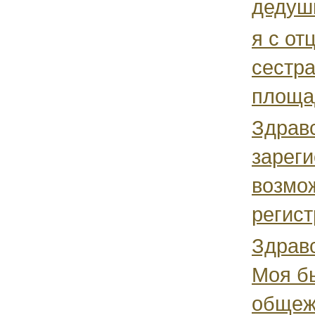
дедушк
я с от
сестра
площад
Здравс
зареги
возмо
регист
Здравс
Моя б
общеж