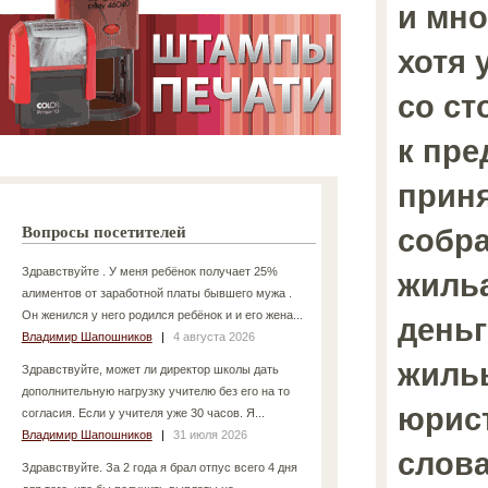
и мно
хотя 
со ст
к пре
приня
собра
Вопросы посетителей
Здравствуйте . У меня ребёнок получает 25%
жильа
алиментов от заработной платы бывшего мужа .
Он женился у него родился ребёнок и и его жена...
деньг
Владимир Шапошников
|
4 августа 2026
жильы
Здравствуйте, может ли директор школы дать
дополнительную нагрузку учителю без его на то
юрист
согласия. Если у учителя уже 30 часов. Я...
Владимир Шапошников
|
31 июля 2026
слова
Здравствуйте. За 2 года я брал отпус всего 4 дня