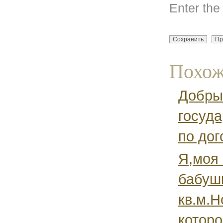
Enter the
Похож
Добрый
госуда
по дог
Я,моя 
бабуш
кв.м.Н
которо