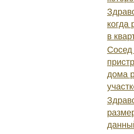
Здравс
когда 
в квар
Сосед 
пристр
дома 
участк
Здравс
размер
данны