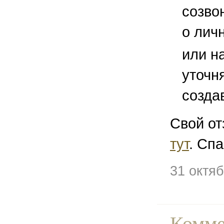
созво
о лич
или н
уточн
созда
Свой от
тут
. Спа
31 октя
Комме