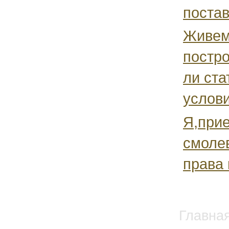
постав
Живем 
постро
ли ст
услови
Я,прие
смолев
права 
Главна