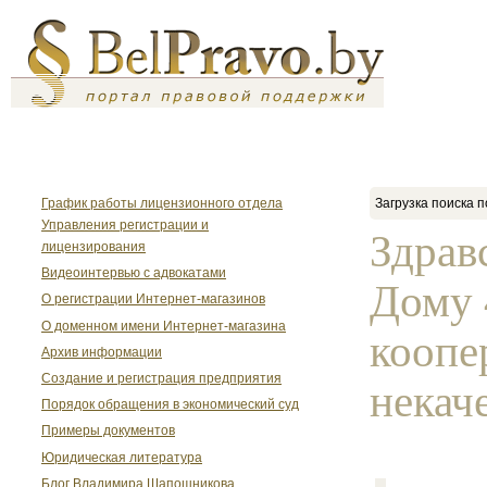
График работы лицензионного отдела
Загрузка поиска п
Управления регистрации и
Здрав
лицензирования
Видеоинтервью с адвокатами
Дому 
О регистрации Интернет-магазинов
О доменном имени Интернет-магазина
коопе
Архив информации
Создание и регистрация предприятия
некач
Порядок обращения в экономический суд
Примеры документов
Юридическая литература
Блог Владимира Шапошникова