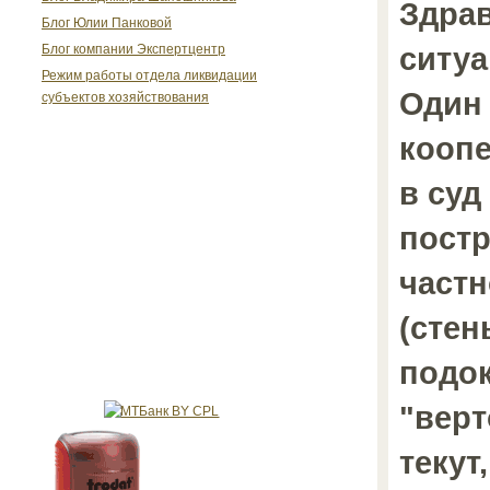
Здрав
Блог Юлии Панковой
ситуа
Блог компании Экспертцентр
Режим работы отдела ликвидации
Один 
субъектов хозяйствования
кооп
в суд
постр
частн
(стен
подок
"вер
текут