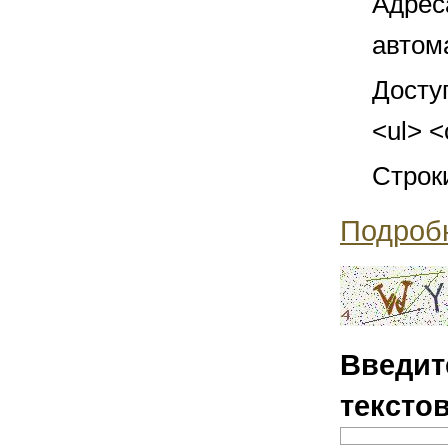
Адрес
автом
Досту
<ul> <
Строк
Подроб
Введит
тексто