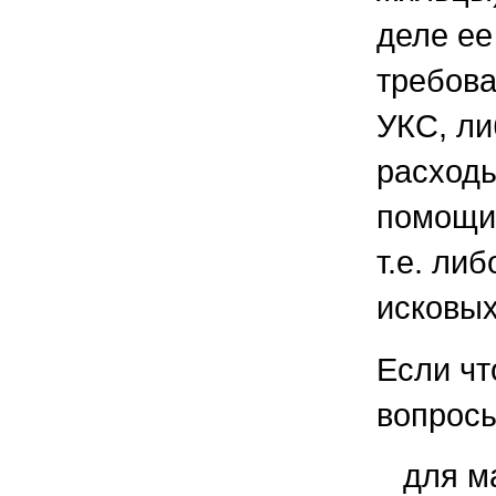
деле ее
требова
УКС, ли
расходы
помощи 
т.е. либ
исковых
Если чт
вопросы
для м