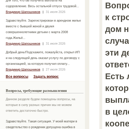
для того, что бы получить выплаты на
Вопр
оздоровление. Весь остальной отпуск трудовой...
Владимир Шапошников
|
31 июля 2026
к стр
Здравствуйте. Зарегистрирован в арендном жилье
дом н
вместе с бывшей женой и двумя
совершеннолетними детьми с марта 2008
года.Жильё...
случ
Владимир Шапошников
|
31 июля 2026
эти д
Добрый день!Подскажите, пожалуйста, открыл ИП
и на следующей день оказал услугу по договору с
ответ
организацией, за которую получил оплату...
Владимир Шапошников
|
27 июля 2026
Есть 
Все вопросы
Задать вопрос
котор
Вопросы, требующие размышления
выпла
Данном разделе будем помещены вопросы, на
которые в силу разных причин мы не можем
в цел
ответить достаточно быстро.
коопе
Здравствуйте. Такая ситуация. У моей матери в
свидетельство о рождении допущена ошибка в