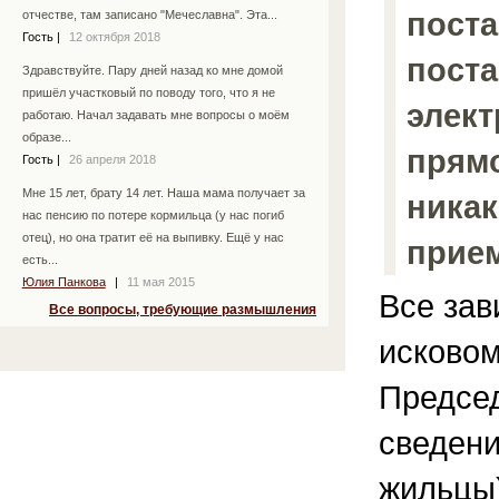
поста
отчестве, там записано "Мечеславна". Эта...
Гость
|
12 октября 2018
поста
Здравствуйте. Пару дней назад ко мне домой
пришёл участковый по поводу того, что я не
элект
работаю. Начал задавать мне вопросы о моём
образе...
прямо
Гость
|
26 апреля 2018
Мне 15 лет, брату 14 лет. Наша мама получает за
никак
нас пенсию по потере кормильца (у нас погиб
отец), но она тратит её на выпивку. Ещё у нас
прие
есть...
Юлия Панкова
|
11 мая 2015
Все зави
Все вопросы, требующие размышления
исковом
Председ
сведени
жильцы)