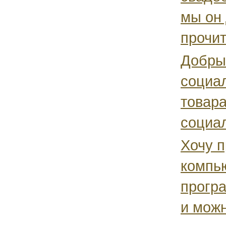
мы он 
прочит
Добрый
социал
товара
социал
Хочу п
компью
програ
и можн