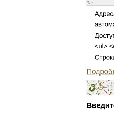
Теги:
Адрес
автом
Досту
<ul> <
Строк
Подроб
Введит