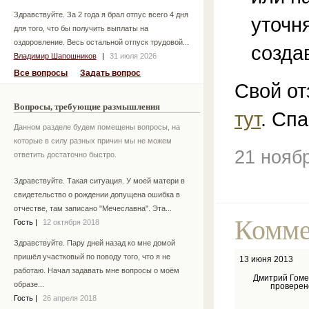
Здравствуйте. За 2 года я брал отпус всего 4 дня
уточн
для того, что бы получить выплаты на
оздоровление. Весь остальной отпуск трудовой...
созда
Владимир Шапошников
|
31 июля 2026
Все вопросы
Задать вопрос
Свой от
Вопросы, требующие размышления
тут
. Спа
Данном разделе будем помещены вопросы, на
которые в силу разных причин мы не можем
21 нояб
ответить достаточно быстро.
Здравствуйте. Такая ситуация. У моей матери в
свидетельство о рождении допущена ошибка в
отчестве, там записано "Мечеславна". Эта...
Комме
Гость
|
12 октября 2018
Здравствуйте. Пару дней назад ко мне домой
пришёл участковый по поводу того, что я не
13 июня 2013
работаю. Начал задавать мне вопросы о моём
Дмитрий Гоме
образе...
проверен
Гость
|
26 апреля 2018