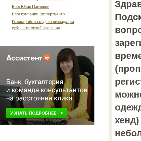
Здрав
Блог Юлии Панковой
Подск
Блог компании Экспертцентр
Режим работы отдела ликвидации
вопро
субъектов хозяйствования
зарег
врем
(проп
регис
можно
одежд
хенд)
небол