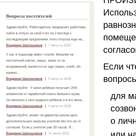
Использ
Вопросы посетителей
равнозн
Здравствуйте. Работодатель предлагает работнику
пойти в отпуск за свой счет на 2 месяца с
помещен
последующим продлением этого отпуска еще на...
Владимир Шапошников
|
7 августа 2026
согласо
У нас в подъезде живут голуби. Фекалии на
лестничной клетке, перья, запах от их
Если чт
испражнений, валяется их еда (зерно, хлеб). Их
кормит...
вопросы
Владимир Шапошников
|
6 августа 2026
Здравствуйте . У меня ребёнок получает 25%
для м
алиментов от заработной платы бывшего мужа .
Он женился у него родился ребёнок и и его жена...
созво
Владимир Шапошников
|
4 августа 2026
Здравствуйте, может ли директор школы дать
о лич
дополнительную нагрузку учителю без его на то
согласия. Если у учителя уже 30 часов. Я...
или н
Владимир Шапошников
|
31 июля 2026