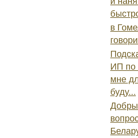
и наня
быстро
в Гоме
говори
Подска
ИП по 
мне дл
буду...
Добрый
вопро
Белару