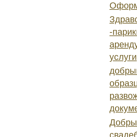
Оформи
Здрав
-парик
аренду
услуги
добрый
образ
развож
докуме
Добры
свадеб