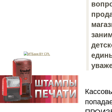
вопро
прода
магаз
зани
детск
едины
уваже
Кассовы
попадае
ПРОИЗВ