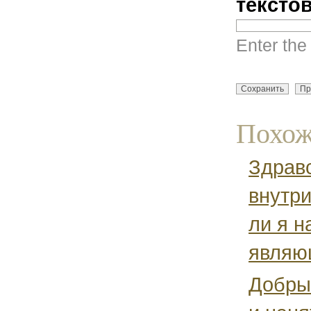
тексто
Enter the
Похож
Здравс
внутри
ли я н
являю
Добрый