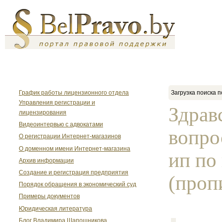
График работы лицензионного отдела
Загрузка поиска п
Управления регистрации и
Здрав
лицензирования
Видеоинтервью с адвокатами
вопро
О регистрации Интернет-магазинов
О доменном имени Интернет-магазина
ип по
Архив информации
Создание и регистрация предприятия
(проп
Порядок обращения в экономический суд
Примеры документов
Юридическая литература
Блог Владимира Шапошникова