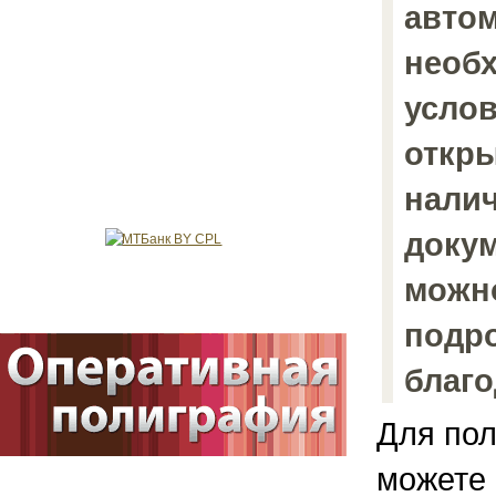
автом
необх
усло
откры
налич
докум
можно
подро
благо
Для пол
можете 