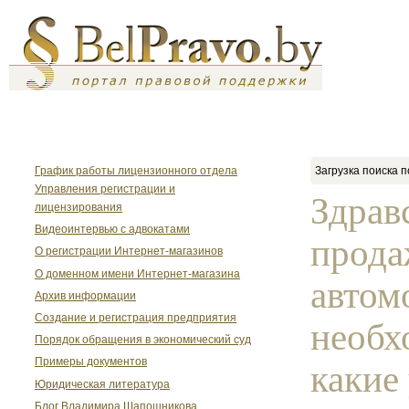
График работы лицензионного отдела
Загрузка поиска п
Управления регистрации и
Здрав
лицензирования
Видеоинтервью с адвокатами
прода
О регистрации Интернет-магазинов
О доменном имени Интернет-магазина
автом
Архив информации
Создание и регистрация предприятия
необх
Порядок обращения в экономический суд
Примеры документов
какие
Юридическая литература
Блог Владимира Шапошникова