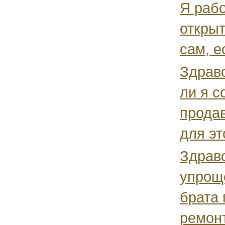
Я раб
открыт
сам, е
Здравс
ли я с
продав
для эт
Здравс
упрощ
брата 
ремонт