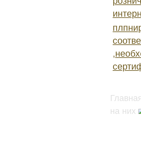
розни
интерне
плпни
соотве
,необ
сертиф
Главна
на них