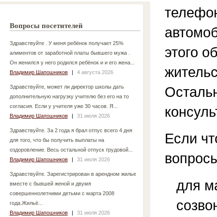
телефон
Вопросы посетителей
автомоб
Здравствуйте . У меня ребёнок получает 25%
этого о
алиментов от заработной платы бывшего мужа .
Он женился у него родился ребёнок и и его жена...
жительс
Владимир Шапошников
|
4 августа 2026
Осталь
Здравствуйте, может ли директор школы дать
дополнительную нагрузку учителю без его на то
согласия. Если у учителя уже 30 часов. Я...
консуль
Владимир Шапошников
|
31 июля 2026
Здравствуйте. За 2 года я брал отпус всего 4 дня
Если чт
для того, что бы получить выплаты на
оздоровление. Весь остальной отпуск трудовой...
вопросы
Владимир Шапошников
|
31 июля 2026
Здравствуйте. Зарегистрирован в арендном жилье
для м
вместе с бывшей женой и двумя
совершеннолетними детьми с марта 2008
созво
года.Жильё...
Владимир Шапошников
|
31 июля 2026