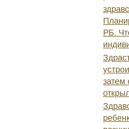
здравс
Планир
РБ. Чт
индиви
Здраст
устрои
затем 
открыл
Здравс
ребенк