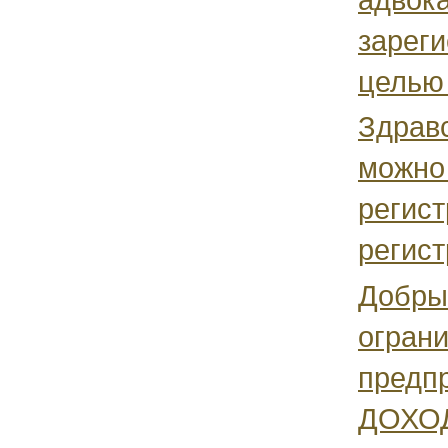
зареги
целью 
Здравс
можно 
регист
регист
Добры
огран
предп
ДОХОД