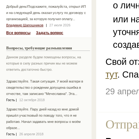
о лич
Добрый день!Подскажите, пожалуйста, открыл ИП
и на следующей день оказал услугу по договору с
или н
организацией, за которую получил оплату...
Владимир Шапошников
|
27 июля 2026
уточн
Все вопросы
Задать вопрос
созда
Вопросы, требующие размышления
Данном разделе будем помещены вопросы, на
Свой от
которые в силу разных причин мы не можем
ответить достаточно быстро.
тут
. Спа
Здравствуйте. Такая ситуация. У моей матери в
свидетельство о рождении допущена ошибка в
29 апре
отчестве, там записано "Мечеславна". Эта...
Гость
|
12 октября 2018
Здравствуйте. Пару дней назад ко мне домой
пришёл участковый по поводу того, что я не
Отпра
работаю. Начал задавать мне вопросы о моём
образе...
Гость
|
26 апреля 2018