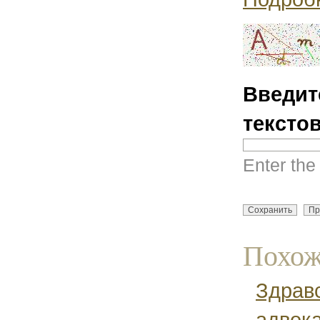
Введит
тексто
Enter the
Похож
Здравс
адвока