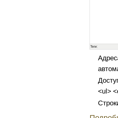
Теги:
Адрес
автом
Досту
<ul> <
Строк
Подроб