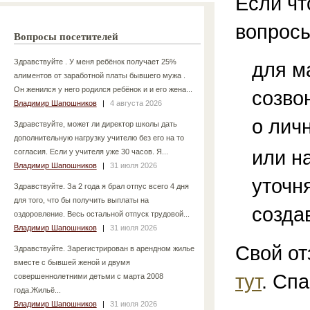
Если чт
вопросы
Вопросы посетителей
Здравствуйте . У меня ребёнок получает 25%
для м
алиментов от заработной платы бывшего мужа .
Он женился у него родился ребёнок и и его жена...
созво
Владимир Шапошников
|
4 августа 2026
о лич
Здравствуйте, может ли директор школы дать
дополнительную нагрузку учителю без его на то
или н
согласия. Если у учителя уже 30 часов. Я...
Владимир Шапошников
|
31 июля 2026
уточн
Здравствуйте. За 2 года я брал отпус всего 4 дня
для того, что бы получить выплаты на
созда
оздоровление. Весь остальной отпуск трудовой...
Владимир Шапошников
|
31 июля 2026
Свой от
Здравствуйте. Зарегистрирован в арендном жилье
вместе с бывшей женой и двумя
тут
. Спа
совершеннолетними детьми с марта 2008
года.Жильё...
Владимир Шапошников
|
31 июля 2026