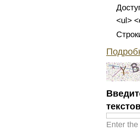
Досту
<ul> <
Строк
Подроб
Введит
тексто
Enter the