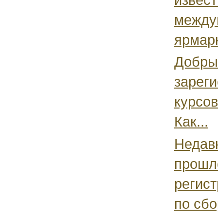
междун
ярмарк
Добрый
зареги
курсо
Как...
Недавн
прошло
регис
по сбо