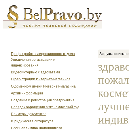
График работы лицензионного отдела
Загрузка поиска п
Управления регистрации и
здрав
лицензирования
Видеоинтервью с адвокатами
пожал
О регистрации Интернет-магазинов
О доменном имени Интернет-магазина
косме
Архив информации
Создание и регистрация предприятия
лучше
Порядок обращения в экономический суд
Примеры документов
индив
Юридическая литература
Блог Владимира Шапошникова