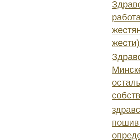
Здравс
работ
жестян
жести),
Здравс
Минск
осталь
собств
здравс
пошив
опреде