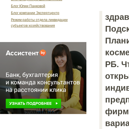
Блог Юлии Панковой
Блог компании Экспертцентр
здрав
Режим работы отдела ликвидации
субъектов хозяйствования
Подск
План
косме
РБ. Ч
откр
инди
пред
фирму
вари