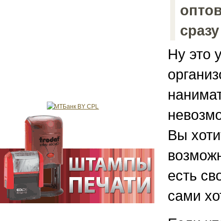
оптов
сразу
Ну это 
организ
нанимат
невозмо
Вы хоти
возможн
есть св
сами хо