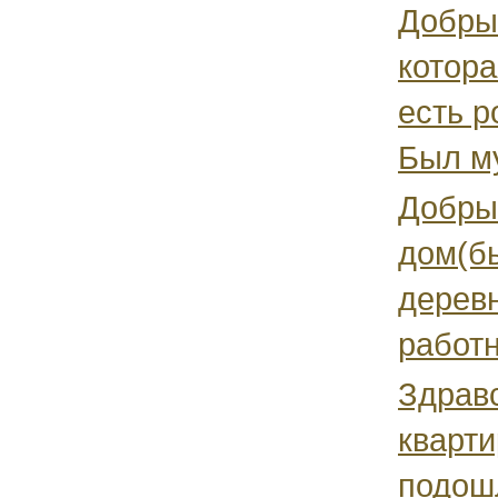
Добрый
котора
есть р
Был му
Добры
дом(бы
деревн
работн
Здрав
кварти
подошл