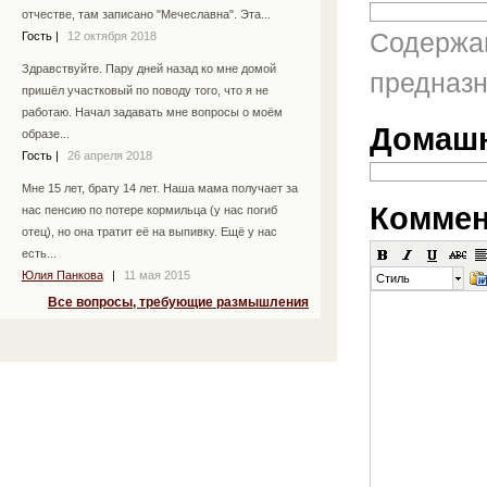
отчестве, там записано "Мечеславна". Эта...
Содержан
Гость
|
12 октября 2018
Здравствуйте. Пару дней назад ко мне домой
предназн
пришёл участковый по поводу того, что я не
работаю. Начал задавать мне вопросы о моём
Домашн
образе...
Гость
|
26 апреля 2018
Мне 15 лет, брату 14 лет. Наша мама получает за
Коммен
нас пенсию по потере кормильца (у нас погиб
отец), но она тратит её на выпивку. Ещё у нас
есть...
Юлия Панкова
|
11 мая 2015
Стиль
Все вопросы, требующие размышления