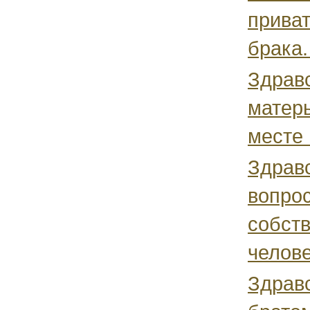
приват
брака.
Здравс
матерь
месте 
Здравс
вопрос
собств
челове
Здравс