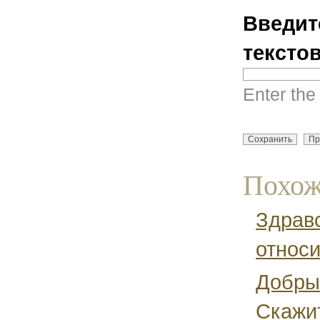
Введит
тексто
Enter the
Похож
Здравс
относи
Добрый
Скажит