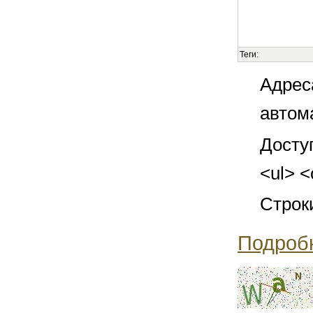
Теги:
Адрес
автом
Досту
<ul> <
Строк
Подроб