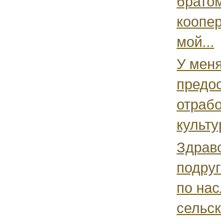
братом
коопер
мой...
У меня
предос
отраб
культу
Здравс
подруг
по нас
сельск