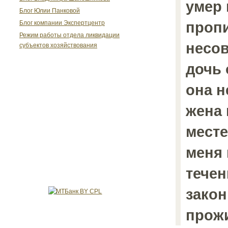
умер 
Блог Юлии Панковой
пропи
Блог компании Экспертцентр
Режим работы отдела ликвидации
несо
субъектов хозяйствования
дочь 
она н
жена 
месте
меня 
течен
закон
прожи