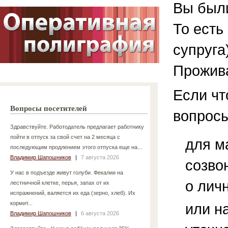
Вы были
То есть
супруга
Прожив
Если чт
Вопросы посетителей
вопросы
Здравствуйте. Работодатель предлагает работнику
пойти в отпуск за свой счет на 2 месяца с
для м
последующим продлением этого отпуска еще на...
Владимир Шапошников
|
7 августа 2026
созво
У нас в подъезде живут голуби. Фекалии на
о лич
лестничной клетке, перья, запах от их
испражнений, валяется их еда (зерно, хлеб). Их
кормит...
или н
Владимир Шапошников
|
6 августа 2026