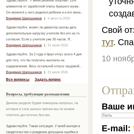
уточн
Здравствуйте . У меня ребёнок получает 25%
алиментов от заработной платы бывшего мужа .
созда
Он женился у него родился ребёнок и и его жена...
Владимир Шапошников
|
4 августа 2026
Свой от
Здравствуйте, может ли директор школы дать
дополнительную нагрузку учителю без его на то
тут
. Спа
согласия. Если у учителя уже 30 часов. Я...
Владимир Шапошников
|
31 июля 2026
Здравствуйте. За 2 года я брал отпус всего 4 дня
10 нояб
для того, что бы получить выплаты на
оздоровление. Весь остальной отпуск трудовой...
Владимир Шапошников
|
31 июля 2026
Все вопросы
Задать вопрос
Отпра
Вопросы, требующие размышления
Данном разделе будем помещены вопросы, на
Ваше и
которые в силу разных причин мы не можем
ответить достаточно быстро.
E-mail:
Здравствуйте. Такая ситуация. У моей матери в
свидетельство о рождении допущена ошибка в