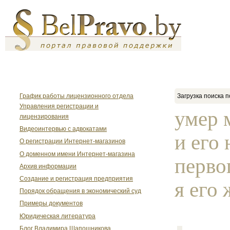
График работы лицензионного отдела
Загрузка поиска п
Управления регистрации и
умер 
лицензирования
Видеоинтервью с адвокатами
и его
О регистрации Интернет-магазинов
О доменном имени Интернет-магазина
перво
Архив информации
Создание и регистрация предприятия
я его 
Порядок обращения в экономический суд
Примеры документов
Юридическая литература
Блог Владимира Шапошникова