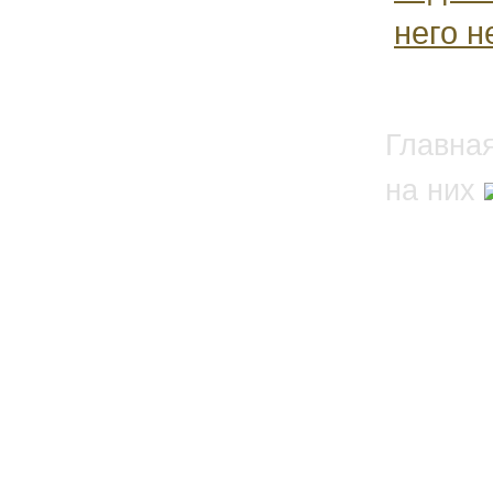
него н
Главна
на них