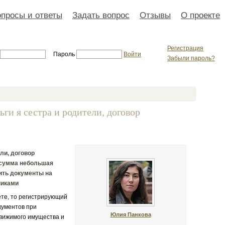
просы и ответы
Задать вопрос
Отзывы
О проекте
Регистрация
Пароль
Войти
Забыли пароль?
ьги я сестра и родители, договор
ли, договор
о сумма небольшая
ить документы на
никами
ете, то регистрирующий
кументов при
Юлия Панкова
движимого имущества и