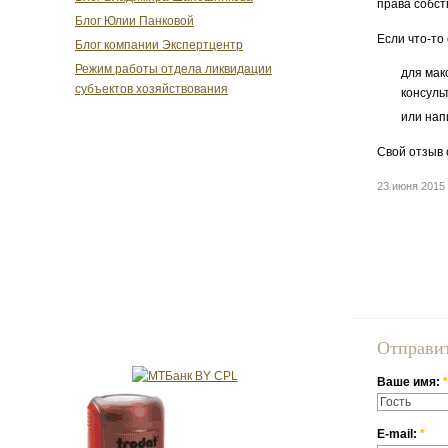
права собст
Блог Юлии Панковой
Если что-то
Блог компании Экспертцентр
Режим работы отдела ликвидации
для мак
субъектов хозяйствования
консуль
или нап
Свой отзыв 
23 июня 201
Отправи
Ваше имя:
*
E-mail:
*