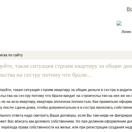
Во
Логин
иска по сайту
вуйте, такая ситуация строим квартиру за общие ден
ьства на сестру потому что брали...
вуйте, такая ситуация строим квартиру за общие деньги я сестра и родите
льства на сестру потому что брали кредит на строительство на нее же н
 не на всю квартиру, квартира оплачена полностью. Как правильно оформ
у после сдачи дома, чтобы документально я и сестра являлись собствен
льного ответа надо смотреть Ваши договоры, если Вы там нигде не фигуриру
ожет Вас вписать как долевого собственника. Но при должном оформлении до
 перехода права собственности на жилье, или при регистрации создания не