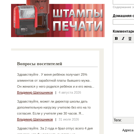
Содержание эт
Домашняя с
Комментар
Вопросы посетителей
Здравствуйте . У меня ребёнок получает 25%
алиментов от заработной платы бывшего мужа .
Он женился у него родился ребёнок и и его жена...
Владимир Шапошников
|
4 августа 2026
Здравствуйте, может ли директор школы дать
дополнительную нагрузку учителю без его на то
согласия. Если у учителя уже 30 часов. Я...
Владимир Шапошников
|
31 июля 2026
Теги:
Здравствуйте. За 2 года я брал отпус всего 4 дня
Адреса