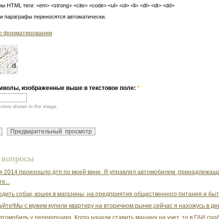
ы HTML теги: <em> <strong> <cite> <code> <ul> <ol> <li> <dl> <dt> <dd>
 и параграфы переносятся автоматически.
о форматировании
мволы, изображенные выше в текстовое поле:
*
acters shown in the image.
 вопросы
я 2014 произошло дтп по моей вине. Я управлял автомобилем ,принадлежащим
е...
водить собак, кошек в магазины, на предприятия общественного питания и быт
уйте!Мы с мужем купили квартиру на вторичном рынке,сейчас я нахожусь в дек
втомобиль у перекупщика. Когда начали ставить машину на учет, то в ГАИ сооб