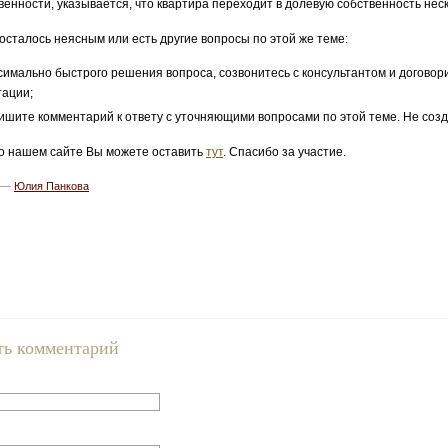
венности, указывается, что квартира переходит в долевую собственность неск
 осталось неясным или есть другие вопросы по этой же теме:
симально быстрого решения вопроса, созвонитесь с консультантом и договор
тации;
ишите комментарий к ответу с уточняющими вопросами по этой теме. Не созд
о нашем сайте Вы можете оставить
тут
. Спасибо за участие.
5 —
Юлия Панкова
ть комментарий