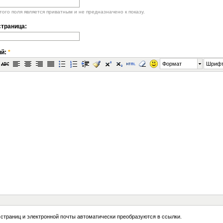
ого поля является приватным и не предназначено к показу.
траница:
ий:
*
Формат
Шриф
 страниц и электронной почты автоматически преобразуются в ссылки.