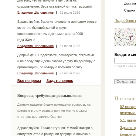
для того, что бы получить выплаты на
Доступн
оздоровление. Весь остальной отпуск трудовой...
Строки
Владимир Шапошников
|
31 июля 2026
Подробнее 
Здравствуйте. Зарегистрирован в арендном жилье
вместе с бывшей женой и двумя
совершеннолетними детьми с марта 2008
года.Жильё...
Владимир Шапошников
|
31 июля 2026
Введите си
Добрый день!Подскажите, пожалуйста, открыл ИП
и на следующей день оказал услугу по договору с
Enter the char
организацией, за которую получил оплату...
Владимир Шапошников
|
27 июля 2026
Все вопросы
Задать вопрос
Вопросы, требующие размышления
Похожие
Данном разделе будем помещены вопросы, на
02 январ
которые в силу разных причин мы не можем
результат
ответить достаточно быстро.
5.1. при
Здравств
Здравствуйте. Такая ситуация. У моей матери в
свидетельство о рождении допущена ошибка в
Купили а