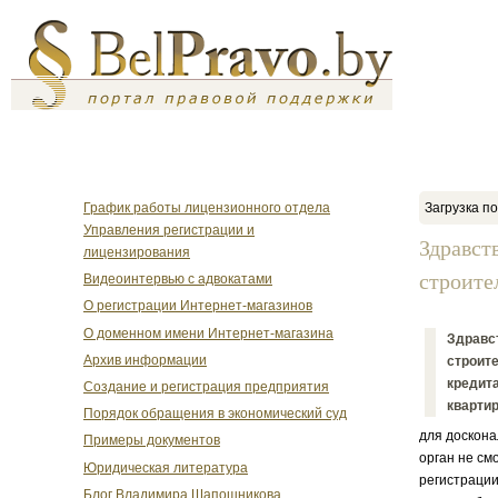
График работы лицензионного отдела
Загрузка по
Управления регистрации и
Здравст
лицензирования
строител
Видеоинтервью с адвокатами
О регистрации Интернет-магазинов
О доменном имени Интернет-магазина
Здравст
Архив информации
строите
кредита
Создание и регистрация предприятия
квартир
Порядок обращения в экономический суд
для доскона
Примеры документов
орган не см
Юридическая литература
регистрации
Блог Владимира Шапошникова