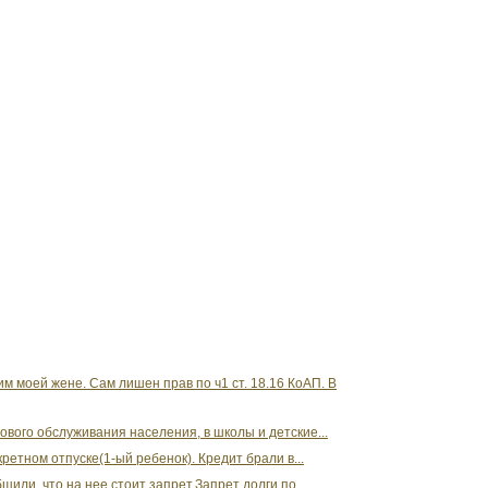
 моей жене. Сам лишен прав по ч1 ст. 18.16 КоАП. В
ового обслуживания населения, в школы и детские...
ретном отпуске(1-ый ребенок). Кредит брали в...
щили, что на нее стоит запрет.Запрет долги по...