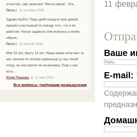
11 февр
отчестве, там записано "Мечеславна". Эта...
Гость
|
12 октября 2018
Здравствуйте. Пару дней назад ко мне домой
пришёл участковый по поводу того, что я не
Отпра
работаю. Начал задавать мне вопросы о моём
образе...
Гость
|
26 апреля 2018
Ваше и
Мне 15 лет, брату 14 лет. Наша мама получает за
нас пенсию по потере кормильца (у нас погиб
отец), но она тратит её на выпивку. Ещё у нас
есть...
E-mail:
Юлия Панкова
|
11 мая 2015
Все вопросы, требующие размышления
Содержан
предназн
Домашн