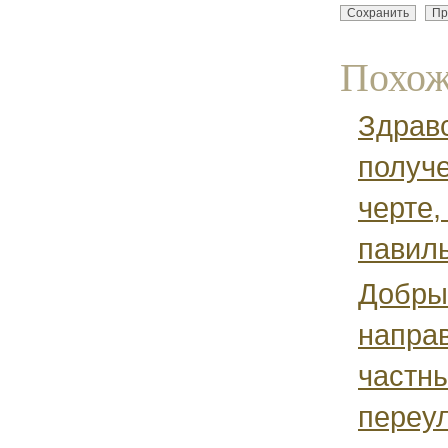
Похож
Здравс
получе
черте,
павиль
Добрый
напра
частны
переул