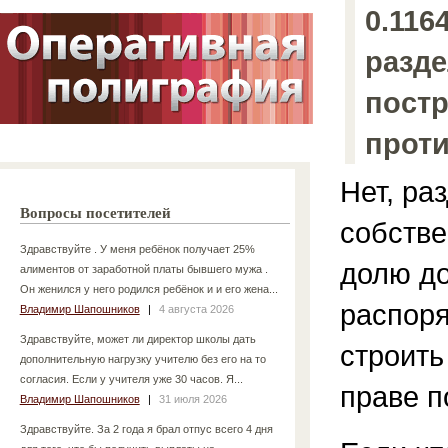
0.116
разде
постр
прот
Нет, ра
Вопросы посетителей
собстве
Здравствуйте . У меня ребёнок получает 25%
долю до
алиментов от заработной платы бывшего мужа .
Он женился у него родился ребёнок и и его жена...
распоря
Владимир Шапошников
|
4 августа 2026
Здравствуйте, может ли директор школы дать
строить
дополнительную нагрузку учителю без его на то
согласия. Если у учителя уже 30 часов. Я...
праве п
Владимир Шапошников
|
31 июля 2026
Здравствуйте. За 2 года я брал отпус всего 4 дня