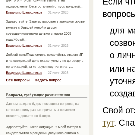
Если чт
для того, что бы получить выплаты на
оздоровление. Весь остальной отпуск трудовой...
вопросы
Владимир Шапошников
|
31 июля 2026
Здравствуйте. Зарегистрирован в арендном жилье
для м
вместе с бывшей женой и двумя
совершеннолетними детьми с марта 2008
года.Жильё...
созво
Владимир Шапошников
|
31 июля 2026
о лич
Добрый день!Подскажите, пожалуйста, открыл ИП
и на следующей день оказал услугу по договору с
или н
организацией, за которую получил оплату...
Владимир Шапошников
|
27 июля 2026
уточн
Все вопросы
Задать вопрос
созда
Вопросы, требующие размышления
Данном разделе будем помещены вопросы, на
Свой от
которые в силу разных причин мы не можем
ответить достаточно быстро.
тут
. Спа
Здравствуйте. Такая ситуация. У моей матери в
свидетельство о рождении допущена ошибка в