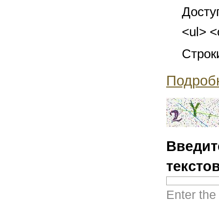
Досту
<ul> <
Строк
Подроб
Введит
тексто
Enter the