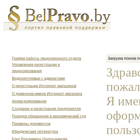
График работы лицензионного отдела
Загрузка поиска п
Управления регистрации и
Здрав
лицензирования
Видеоинтервью с адвокатами
пожал
О регистрации Интернет-магазинов
О доменном имени Интернет-магазина
Я име
Архив информации
Создание и регистрация предприятия
оформ
Порядок обращения в экономический суд
Примеры документов
пользо
Юридическая литература
Блог Владимира Шапошникова