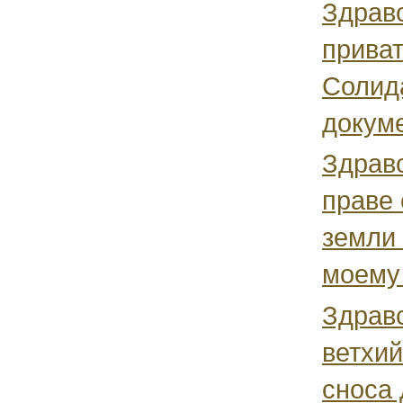
Здравс
приват
Солид
докуме
Здравс
праве 
земли 
моему 
Здрав
ветхий
сноса