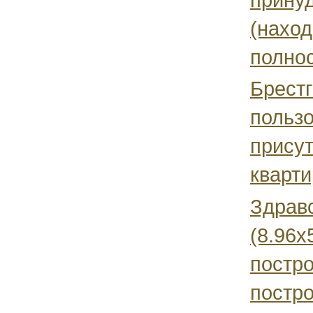
(наход
полнос
Брест
польз
присут
кварти
Здравс
(8.96х
постро
постро