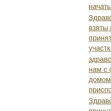
начать.
Здравс
взяты 
принят
участк
здравс
нам с 
домом
приспо
Здравс
принуд