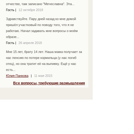
отчестве, там записано "Мечеславна". Эта...
Гость
|
12 октября 2018
Здравствуйте. Пару дней назад ко мне домой
пришёл участковый по поводу того, что я не
работаю. Начал задавать мне вопросы о моём
образе...
Гость
|
26 апреля 2018
Мне 15 лет, брату 14 лет. Наша мама получает за
нас пенсию по потере кормильца (у нас погиб
отец), но она тратит её на выпивку. Ещё у нас
есть...
Юлия Панкова
|
11 мая 2015
Все вопросы, требующие размышления