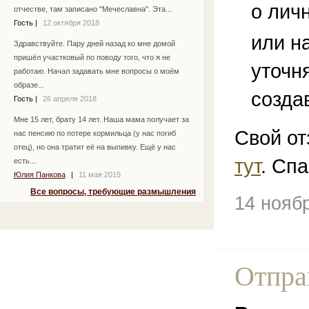
о лич
отчестве, там записано "Мечеславна". Эта...
Гость
|
12 октября 2018
или н
Здравствуйте. Пару дней назад ко мне домой
пришёл участковый по поводу того, что я не
уточн
работаю. Начал задавать мне вопросы о моём
образе...
созда
Гость
|
26 апреля 2018
Мне 15 лет, брату 14 лет. Наша мама получает за
Свой от
нас пенсию по потере кормильца (у нас погиб
отец), но она тратит её на выпивку. Ещё у нас
тут
. Спа
есть...
Юлия Панкова
|
11 мая 2015
Все вопросы, требующие размышления
14 нояб
Отпра