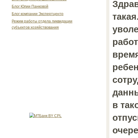
Здрав
Блог Юлии Панковой
такая
Блог компании Экспертцентр
Режим работы отдела ликвидации
уволе
субъектов хозяйствования
работ
время
ребе
сотру
данн
в так
отпус
очер