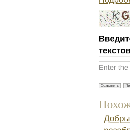
Введит
тексто
Enter the
Похож
Добрый