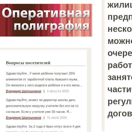
жили
предп
неско
можно
очере
работ
Вопросы посетителей
Здравствуйте . У меня ребёнок получает 25%
занят
алиментов от заработной платы бывшего мужа .
Он женился у него родился ребёнок и и его жена...
части
Владимир Шапошников
|
4 августа 2026
регу
Здравствуйте, может ли директор школы дать
дополнительную нагрузку учителю без его на то
дого
согласия. Если у учителя уже 30 часов. Я...
Владимир Шапошников
|
31 июля 2026
Здравствуйте. За 2 года я брал отпус всего 4 дня