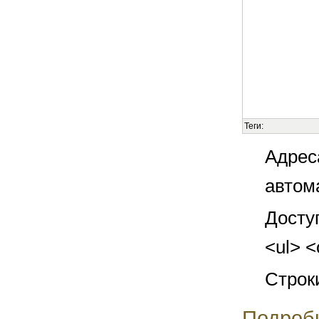
Теги:
Адрес
автом
Досту
<ul> <
Строк
Подроб