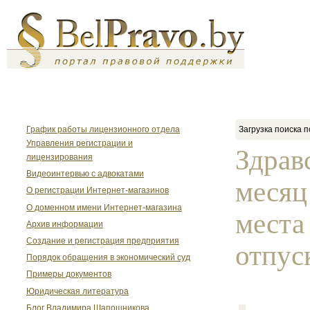
График работы лицензионного отдела
Загрузка поиска п
Управления регистрации и
Здрав
лицензирования
Видеоинтервью с адвокатами
месяц
О регистрации Интернет-магазинов
О доменном имени Интернет-магазина
места
Архив информации
Создание и регистрация предприятия
отпуск
Порядок обращения в экономический суд
Примеры документов
Юридическая литература
Блог Владимира Шапошникова