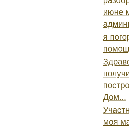
разобр
июне 
админи
я пог
помощ
Здравс
получи
постро
Дом...
Участ
моя ма