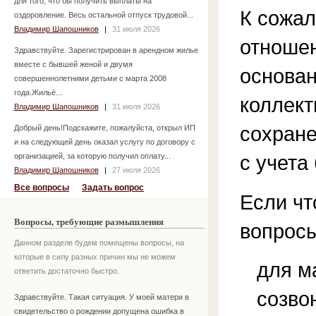
для того, что бы получить выплаты на
К сожа
оздоровление. Весь остальной отпуск трудовой...
Владимир Шапошников
|
31 июля 2026
отноше
Здравствуйте. Зарегистрирован в арендном жилье
вместе с бывшей женой и двумя
основан
совершеннолетними детьми с марта 2008
года.Жильё...
коллект
Владимир Шапошников
|
31 июля 2026
сохране
Добрый день!Подскажите, пожалуйста, открыл ИП
и на следующей день оказал услугу по договору с
с учета
организацией, за которую получил оплату...
Владимир Шапошников
|
27 июля 2026
Все вопросы
Задать вопрос
Если чт
Вопросы, требующие размышления
вопросы
Данном разделе будем помещены вопросы, на
которые в силу разных причин мы не можем
для м
ответить достаточно быстро.
созво
Здравствуйте. Такая ситуация. У моей матери в
свидетельство о рождении допущена ошибка в