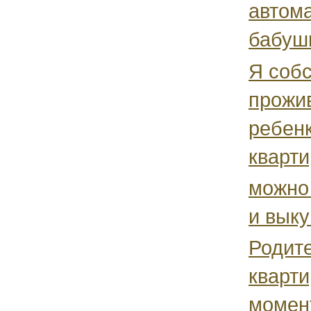
автома
бабушк
Я собс
прожи
ребенк
кварти
можно 
и выку
Родите
кварти
момен