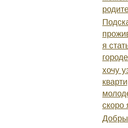
родите
Подска
прожив
я стат
городе.
хочу у
кварти
молоде
скоро 
Добры