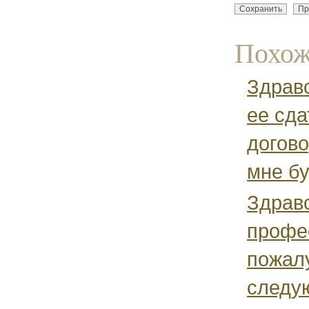
Похож
Здравс
ее сда
догово
мне бу
Здрав
профе
пожалу
следую