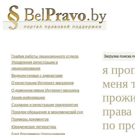
График работы лицензионного отдела
Загрузка поиска п
Управления регистрации и
я про
лицензирования
Видеоинтервью с адвокатами
меня т
О регистрации Интернет-магазинов
О доменном имени Интернет-магазина
прожи
Архив информации
Создание и регистрация предприятия
права
Порядок обращения в экономический суд
Примеры документов
по про
Юридическая литература
Блог Владимира Шапошникова