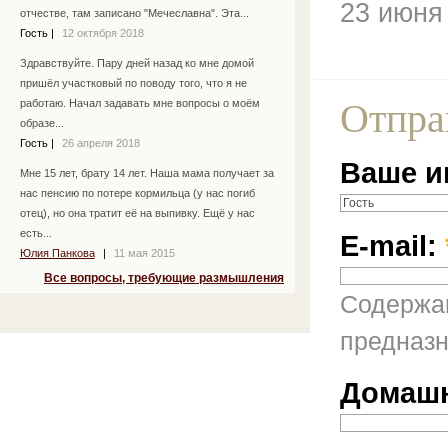
23 июня
отчестве, там записано "Мечеславна". Эта...
Гость
|
12 октября 2018
Здравствуйте. Пару дней назад ко мне домой
пришёл участковый по поводу того, что я не
Отпра
работаю. Начал задавать мне вопросы о моём
образе...
Гость
|
26 апреля 2018
Ваше и
Мне 15 лет, брату 14 лет. Наша мама получает за
нас пенсию по потере кормильца (у нас погиб
отец), но она тратит её на выпивку. Ещё у нас
есть...
E-mail:
Юлия Панкова
|
11 мая 2015
Все вопросы, требующие размышления
Содержан
предназн
Домашн