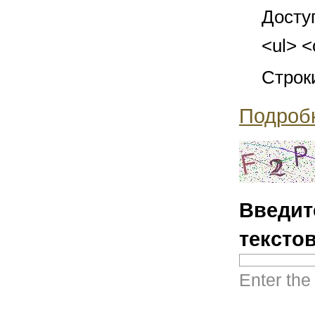
Досту
<ul> <
Строк
Подроб
Введит
тексто
Enter the