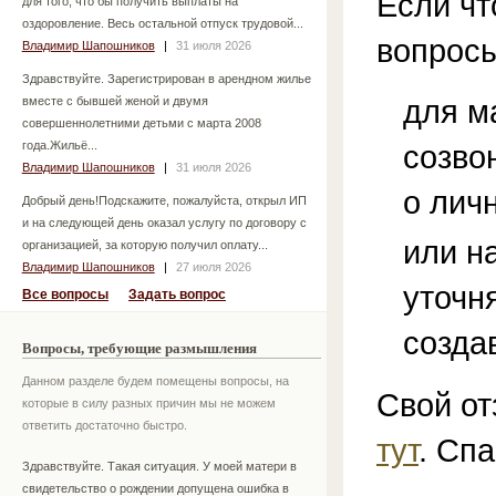
Если чт
для того, что бы получить выплаты на
оздоровление. Весь остальной отпуск трудовой...
вопросы
Владимир Шапошников
|
31 июля 2026
Здравствуйте. Зарегистрирован в арендном жилье
для м
вместе с бывшей женой и двумя
совершеннолетними детьми с марта 2008
года.Жильё...
созво
Владимир Шапошников
|
31 июля 2026
о лич
Добрый день!Подскажите, пожалуйста, открыл ИП
и на следующей день оказал услугу по договору с
или н
организацией, за которую получил оплату...
Владимир Шапошников
|
27 июля 2026
уточн
Все вопросы
Задать вопрос
созда
Вопросы, требующие размышления
Данном разделе будем помещены вопросы, на
Свой от
которые в силу разных причин мы не можем
ответить достаточно быстро.
тут
. Спа
Здравствуйте. Такая ситуация. У моей матери в
свидетельство о рождении допущена ошибка в