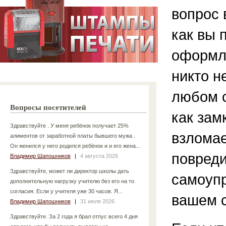
вопрос 
как вы 
оформле
никто н
любом с
Вопросы посетителей
как зам
Здравствуйте . У меня ребёнок получает 25%
взломае
алиментов от заработной платы бывшего мужа .
Он женился у него родился ребёнок и и его жена...
повреди
Владимир Шапошников
|
4 августа 2026
Здравствуйте, может ли директор школы дать
самоупр
дополнительную нагрузку учителю без его на то
согласия. Если у учителя уже 30 часов. Я...
вашем с
Владимир Шапошников
|
31 июля 2026
Здравствуйте. За 2 года я брал отпус всего 4 дня