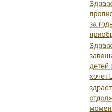
Здравс
пропи
за год
приобр
Здравс
завеща
детей 
хочет.
здраст
отдол
момент