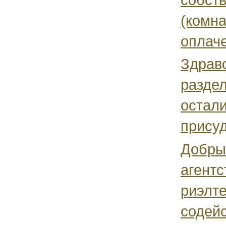
(комна
оплаче
Здравс
раздел
остал
присуд
Добрый
агентс
риэлт
содейс