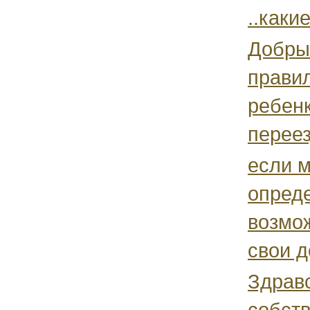
..каки
Добры
прави
ребенк
переез
если 
опреде
возмож
свои д
Здравс
собств