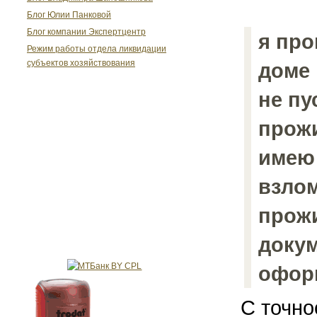
Блог Юлии Панковой
Блог компании Экспертцентр
я про
Режим работы отдела ликвидации
субъектов хозяйствования
доме 
не пу
прожи
имею 
взлом
прожи
докум
офор
С точно