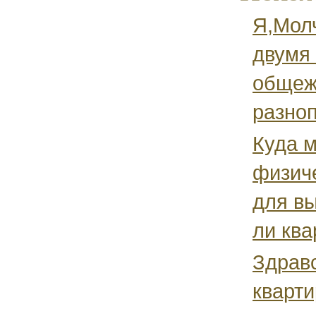
Я,Мол
двумя
общежи
разноп
Куда 
физич
для вы
ли квар
Здрав
кварти