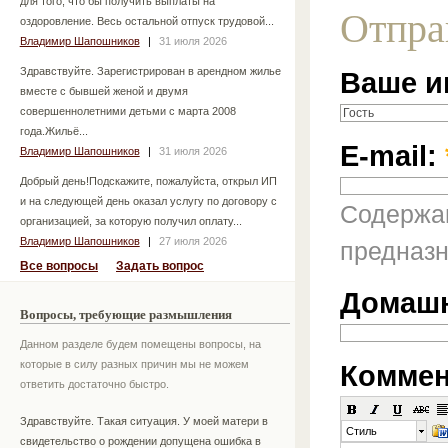
для того, что бы получить выплаты на
Отпра
оздоровление. Весь остальной отпуск трудовой...
Владимир Шапошников
|
31 июля 2026
Здравствуйте. Зарегистрирован в арендном жилье
Ваше и
вместе с бывшей женой и двумя
совершеннолетними детьми с марта 2008
года.Жильё...
E-mail:
Владимир Шапошников
|
31 июля 2026
Добрый день!Подскажите, пожалуйста, открыл ИП
и на следующей день оказал услугу по договору с
Содержан
организацией, за которую получил оплату...
Владимир Шапошников
|
27 июля 2026
предназн
Все вопросы
Задать вопрос
Домашн
Вопросы, требующие размышления
Данном разделе будем помещены вопросы, на
которые в силу разных причин мы не можем
Коммен
ответить достаточно быстро.
Здравствуйте. Такая ситуация. У моей матери в
Стиль
свидетельство о рождении допущена ошибка в