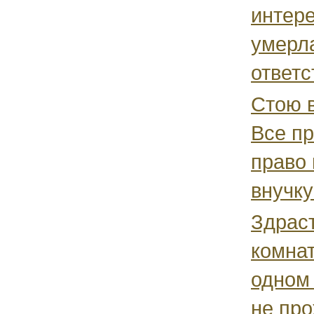
интер
умерла
ответс
Стою в
Все п
право
внучку
Здраст
комна
одном
не про