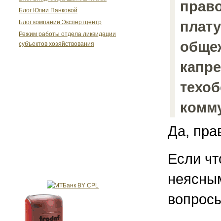
прав
Блог Юлии Панковой
плат
Блог компании Экспертцентр
Режим работы отдела ликвидации
обще
субъектов хозяйствования
капре
техо
комм
Да, пра
Если чт
неясным
вопросы