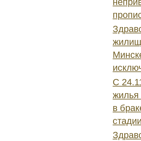
неприв
пропис
Здравс
жилищ
Минске
исключ
С 24.1
жилья 
в брак
стадии
Здрав