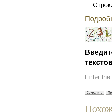
Строк
Подроб
Введит
тексто
Enter the
Похож