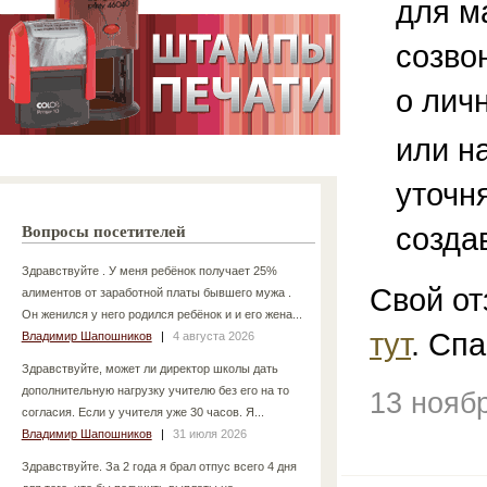
для м
созво
о лич
или н
уточн
созда
Вопросы посетителей
Здравствуйте . У меня ребёнок получает 25%
Свой от
алиментов от заработной платы бывшего мужа .
Он женился у него родился ребёнок и и его жена...
тут
. Спа
Владимир Шапошников
|
4 августа 2026
Здравствуйте, может ли директор школы дать
дополнительную нагрузку учителю без его на то
13 нояб
согласия. Если у учителя уже 30 часов. Я...
Владимир Шапошников
|
31 июля 2026
Здравствуйте. За 2 года я брал отпус всего 4 дня