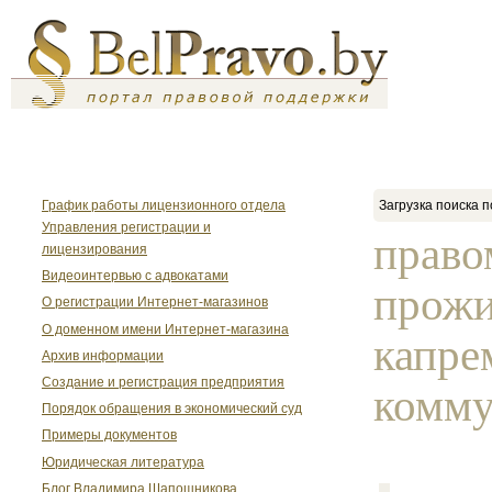
График работы лицензионного отдела
Загрузка поиска п
Управления регистрации и
право
лицензирования
Видеоинтервью с адвокатами
прожи
О регистрации Интернет-магазинов
О доменном имени Интернет-магазина
капре
Архив информации
Создание и регистрация предприятия
комму
Порядок обращения в экономический суд
Примеры документов
Юридическая литература
Блог Владимира Шапошникова