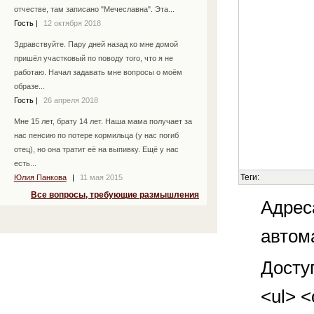
отчестве, там записано "Мечеславна". Эта...
Гость
|
12 октября 2018
Здравствуйте. Пару дней назад ко мне домой
пришёл участковый по поводу того, что я не
работаю. Начал задавать мне вопросы о моём
образе...
Гость
|
26 апреля 2018
Мне 15 лет, брату 14 лет. Наша мама получает за
нас пенсию по потере кормильца (у нас погиб
отец), но она тратит её на выпивку. Ещё у нас
есть...
Теги:
Юлия Панкова
|
11 мая 2015
Все вопросы, требующие размышления
Адрес
автом
Досту
<ul> <