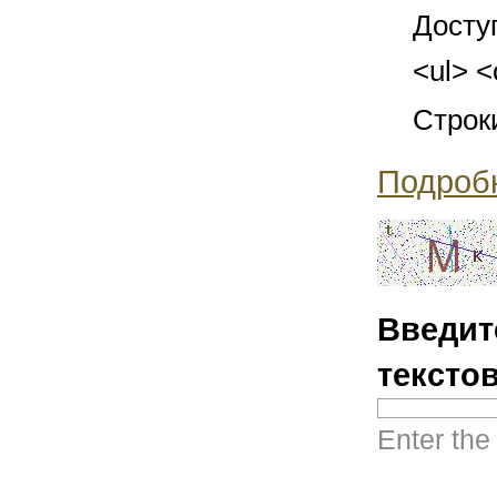
Досту
<ul> <
Строк
Подроб
Введит
тексто
Enter the