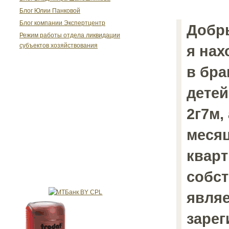
Блог Юлии Панковой
Блог компании Экспертцентр
Добр
Режим работы отдела ликвидации
субъектов хозяйствования
я нах
в бра
детей
2г7м,
меся
кварт
собс
являе
зарег