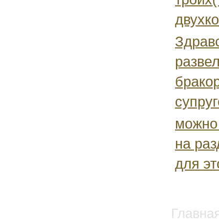
двухко
Здравс
развел
брако
супруг
можно 
на ра
для эт
Главна