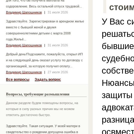
для того, что бы получить выплаты на
стои
оздоровление. Весь остальной отпуск трудовой...
Владимир Шапошников
|
31 июля 2026
У Вас с
Здравствуйте. Зарегистрирован в арендном жилье
вместе с бывшей женой и двумя
решатьс
совершеннолетними детьми с марта 2008
года.Жильё...
бывшие 
Владимир Шапошников
|
31 июля 2026
Добрый день!Подскажите, пожалуйста, открыл ИП
судебно
и на следующей день оказал услугу по договору с
организацией, за которую получил оплату...
собстве
Владимир Шапошников
|
27 июля 2026
Все вопросы
Задать вопрос
Нюансы 
защиты 
Вопросы, требующие размышления
Данном разделе будем помещены вопросы, на
адвокат
которые в силу разных причин мы не можем
ответить достаточно быстро.
разница
Здравствуйте. Такая ситуация. У моей матери в
освмест
свидетельство о рождении допущена ошибка в