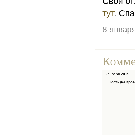
Свой от
тут
. Спа
8 январ
Комме
8 января 2015
Гость (не про