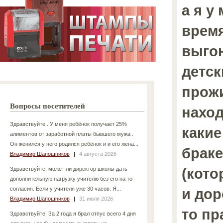
а я у
время
выгон
детск
прожи
Вопросы посетителей
наход
Здравствуйте . У меня ребёнок получает 25%
какие
алиментов от заработной платы бывшего мужа .
Он женился у него родился ребёнок и и его жена...
браке
Владимир Шапошников
|
4 августа 2026
(кото
Здравствуйте, может ли директор школы дать
дополнительную нагрузку учителю без его на то
согласия. Если у учителя уже 30 часов. Я...
и дор
Владимир Шапошников
|
31 июля 2026
то пр
Здравствуйте. За 2 года я брал отпус всего 4 дня