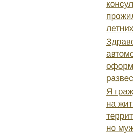
консул
прожил
летних
Здравс
автомо
оформ
развес
Я граж
на жит
террит
но муж