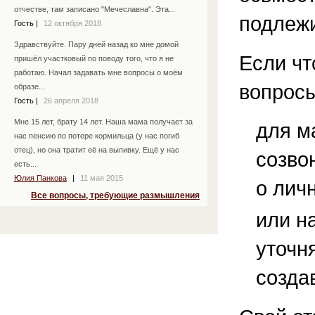
отчестве, там записано "Мечеславна". Эта...
подлежи
Гость
|
12 октября 2018
Здравствуйте. Пару дней назад ко мне домой
Если чт
пришёл участковый по поводу того, что я не
работаю. Начал задавать мне вопросы о моём
вопросы
образе...
Гость
|
26 апреля 2018
Мне 15 лет, брату 14 лет. Наша мама получает за
для м
нас пенсию по потере кормильца (у нас погиб
отец), но она тратит её на выпивку. Ещё у нас
созво
есть...
Юлия Панкова
|
11 мая 2015
о лич
Все вопросы, требующие размышления
или н
уточн
созда