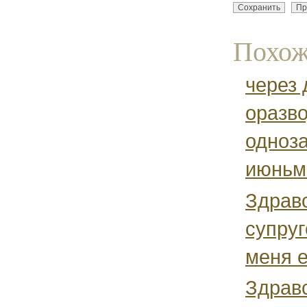
Похож
через 
оразво
одноза
июньме
Здравс
супруг
меня е
Здравс