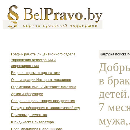
График работы лицензионного отдела
Загрузка поиска п
Управления регистрации и
Добры
лицензирования
Видеоинтервью с адвокатами
в брак
О регистрации Интернет-магазинов
О доменном имени Интернет-магазина
детей
Архив информации
Создание и регистрация предприятия
7 мес
Порядок обращения в экономический суд
Примеры документов
мужа,.
Юридическая литература
Блог Владимира Шапошникова