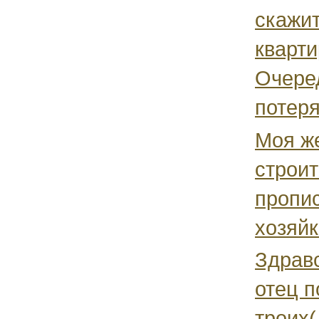
скажит
кварти
Очеред
потеря
Моя же
строит
пропис
хозяйк
Здравс
отец п
троих(