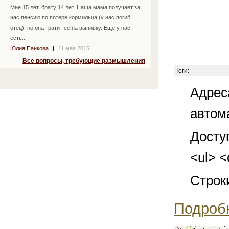
Мне 15 лет, брату 14 лет. Наша мама получает за
нас пенсию по потере кормильца (у нас погиб
отец), но она тратит её на выпивку. Ещё у нас
есть...
Юлия Панкова
|
11 мая 2015
Все вопросы, требующие размышления
Теги:
Адрес
автом
Досту
<ul> <
Строк
Подроб