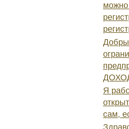
можно 
регист
регист
Добры
огран
предп
ДОХОД
Я раб
открыт
сам, е
Здравс