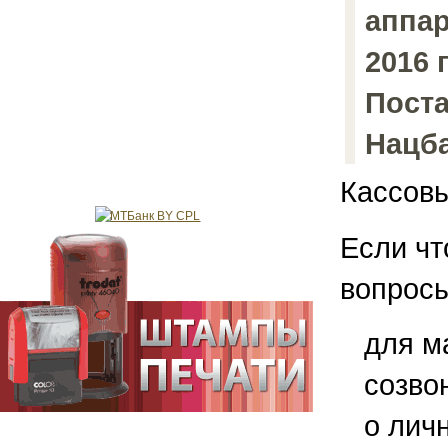
аппар
2016 
Поста
Нацба
Кассовы
Если чт
вопросы
для м
созво
о лич