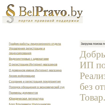
График работы лицензионного отдела
Загрузка поиска п
Управления регистрации и
Добры
лицензирования
Видеоинтервью с адвокатами
ИП по
О регистрации Интернет-магазинов
О доменном имени Интернет-магазина
Реали
Архив информации
Создание и регистрация предприятия
без о
Порядок обращения в экономический суд
Примеры документов
Товар.
Юридическая литература
Блог Владимира Шапошникова