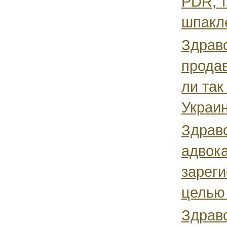
PDR, т
шпакле
Здрав
продав
ли так
Украин
Здравс
адвока
зареги
целью 
Здравс