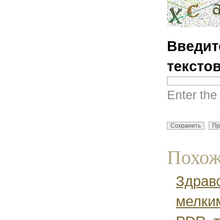
Введит
тексто
Enter the
Похож
Здравс
мелки