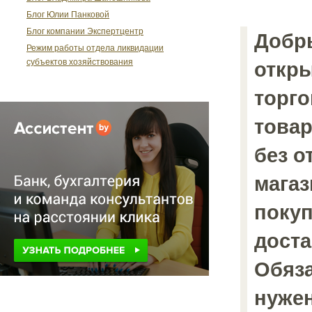
Блог Юлии Панковой
Блог компании Экспертцентр
Добр
Режим работы отдела ликвидации
субъектов хозяйствования
откры
торго
товар
без о
магаз
покуп
доста
Обяза
нужен