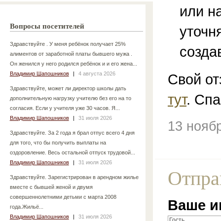
или н
Вопросы посетителей
уточн
Здравствуйте . У меня ребёнок получает 25%
созда
алиментов от заработной платы бывшего мужа .
Он женился у него родился ребёнок и и его жена...
Владимир Шапошников
|
4 августа 2026
Свой от
Здравствуйте, может ли директор школы дать
тут
. Спа
дополнительную нагрузку учителю без его на то
согласия. Если у учителя уже 30 часов. Я...
Владимир Шапошников
|
31 июля 2026
13 нояб
Здравствуйте. За 2 года я брал отпус всего 4 дня
для того, что бы получить выплаты на
оздоровление. Весь остальной отпуск трудовой...
Владимир Шапошников
|
31 июля 2026
Отпра
Здравствуйте. Зарегистрирован в арендном жилье
вместе с бывшей женой и двумя
совершеннолетними детьми с марта 2008
Ваше и
года.Жильё...
Владимир Шапошников
|
31 июля 2026