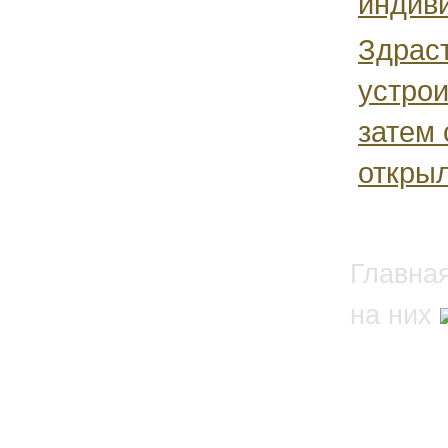
индиви
Здраст
устрои
затем 
открыл
Главна
на них