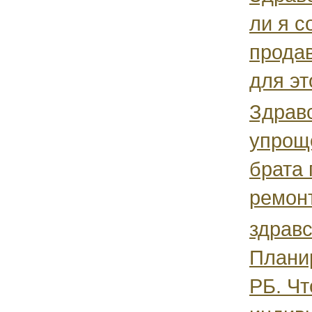
ли я с
продав
для эт
Здравс
упрощ
брата 
ремонт
здравс
Планир
РБ. Чт