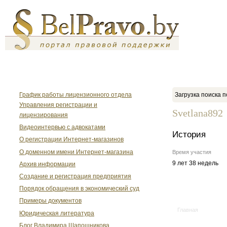
График работы лицензионного отдела
Загрузка поиска п
Управления регистрации и
Svetlana892
лицензирования
Видеоинтервью с адвокатами
История
О регистрации Интернет-магазинов
О доменном имени Интернет-магазина
Время участия
9 лет 38 недель
Архив информации
Создание и регистрация предприятия
Порядок обращения в экономический суд
Примеры документов
Главная
Юридическая литература
Блог Владимира Шапошникова