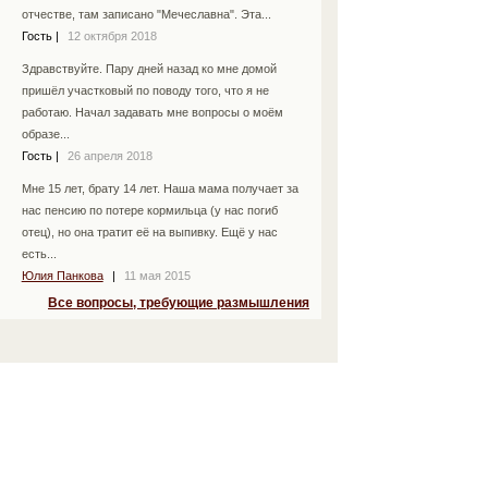
отчестве, там записано "Мечеславна". Эта...
Гость
|
12 октября 2018
Здравствуйте. Пару дней назад ко мне домой
пришёл участковый по поводу того, что я не
работаю. Начал задавать мне вопросы о моём
образе...
Гость
|
26 апреля 2018
Мне 15 лет, брату 14 лет. Наша мама получает за
нас пенсию по потере кормильца (у нас погиб
отец), но она тратит её на выпивку. Ещё у нас
есть...
Юлия Панкова
|
11 мая 2015
Все вопросы, требующие размышления