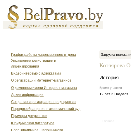
График работы лицензионного отдела
Загрузка поиска п
Управления регистрации и
Котлярова О
лицензирования
Видеоинтервью с адвокатами
История
О регистрации Интернет-магазинов
О доменном имени Интернет-магазина
Время участия
12 лет 21 неделя
Архив информации
Создание и регистрация предприятия
Порядок обращения в экономический суд
Примеры документов
Главная
Юридическая литература
Блог Владимира Шапошникова