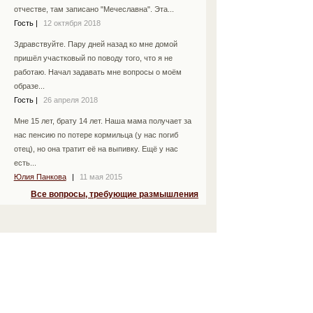
отчестве, там записано "Мечеславна". Эта...
Гость
|
12 октября 2018
Здравствуйте. Пару дней назад ко мне домой
пришёл участковый по поводу того, что я не
работаю. Начал задавать мне вопросы о моём
образе...
Гость
|
26 апреля 2018
Мне 15 лет, брату 14 лет. Наша мама получает за
нас пенсию по потере кормильца (у нас погиб
отец), но она тратит её на выпивку. Ещё у нас
есть...
Юлия Панкова
|
11 мая 2015
Все вопросы, требующие размышления