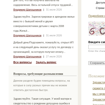
для того, что бы получить выплаты на
Доступн
оздоровление. Весь остальной отпуск трудовой...
Строки
Владимир Шапошников
|
31 июля 2026
Подробнее 
Здравствуйте. Зарегистрирован в арендном жилье
вместе с бывшей женой и двумя
совершеннолетними детьми с марта 2008
года.Жильё...
Владимир Шапошников
|
31 июля 2026
Введите си
Добрый день!Подскажите, пожалуйста, открыл ИП
и на следующей день оказал услугу по договору с
Enter the char
организацией, за которую получил оплату...
Владимир Шапошников
|
27 июля 2026
Все вопросы
Задать вопрос
Вопросы, требующие размышления
Похожие
Данном разделе будем помещены вопросы, на
Здравств
которые в силу разных причин мы не можем
скажите 
ответить достаточно быстро.
мы с муж
Здравствуйте. Такая ситуация. У моей матери в
Здравств
свидетельство о рождении допущена ошибка в