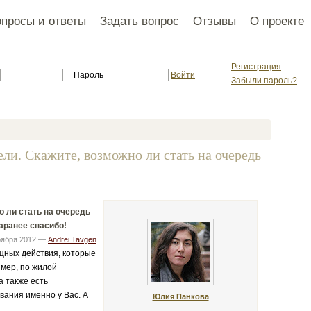
просы и ответы
Задать вопрос
Отзывы
О проекте
Регистрация
Пароль
Войти
Забыли пароль?
ели. Скажите, возможно ли стать на очередь
о ли стать на очередь
аранее спасибо!
оября 2012 —
Andrei Tavgen
ащных действия, которые
имер, по жилой
а также есть
вания именно у Вас. А
Юлия Панкова