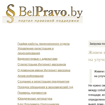
График работы лицензионного отдела
Загрузка по
Управления регистрации и
Живем в
лицензирования
на улуч
Видеоинтервью с адвокатами
О регистрации Интернет-магазинов
О доменном имени Интернет-магазина
Живем в
Архив информации
на улуч
Создание и регистрация предприятия
Не нужно см
Порядок обращения в экономический суд
между собой
Примеры документов
площади, ко
Юридическая литература
определенны
Блог Владимира Шапошникова
выкуп дома 