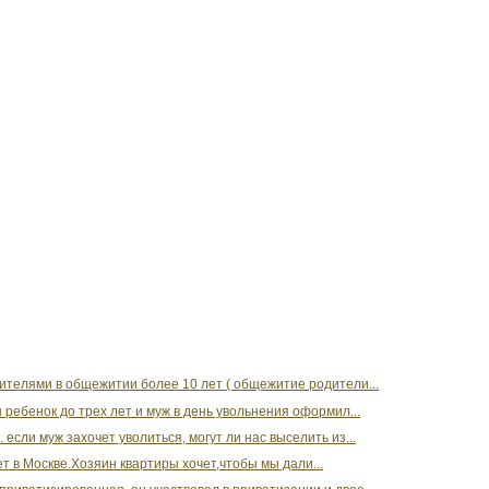
дителями в общежитии более 10 лет ( общежитие родители...
ребенок до трех лет и муж в день увольнения оформил...
если муж захочет уволиться, могут ли нас выселить из...
т в Москве.Хозяин квартиры хочет,чтобы мы дали...