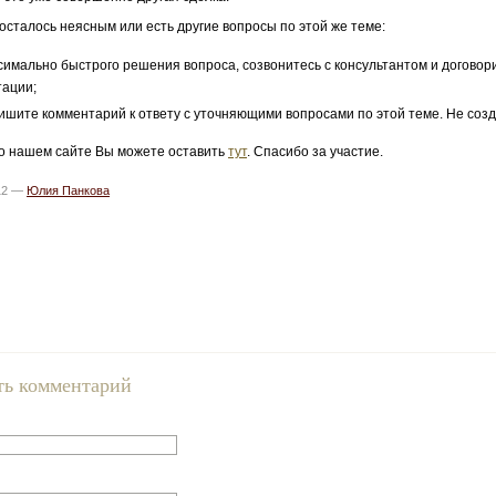
 осталось неясным или есть другие вопросы по этой же теме:
симально быстрого решения вопроса, созвонитесь с консультантом и договор
тации;
ишите комментарий к ответу с уточняющими вопросами по этой теме. Не созд
о нашем сайте Вы можете оставить
тут
. Спасибо за участие.
012 —
Юлия Панкова
ть комментарий