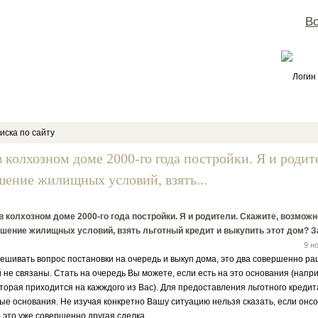
Во
Логин
иска по сайту
 колхозном доме 2000-го года постройки. Я и родит
шение жилищных условий, взять...
 колхозном доме 2000-го года постройки. Я и родители. Скажите, возможн
шение жилищных условий, взять льготный кредит и выкупить этот дом? З
9 н
ешивать вопрос постановки на очередь и выкуп дома, это два совершенно р
 не связаны. Стать на очередь Вы можете, если есть на это основания (напр
торая приходится на кажждого из Вас). Для предоставления льготного кредит
е основания. Не изучая конкретно Вашу ситуацию нельзя сказать, если онсо
- это уже совершенно другая сделка.