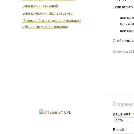
Блог Юлии Панковой
Если что-то
Блог компании Экспертцентр
для мак
Режим работы отдела ликвидации
консуль
субъектов хозяйствования
или нап
Свой отзыв 
10 ноября 2
Отправи
Ваше имя:
*
E-mail:
*