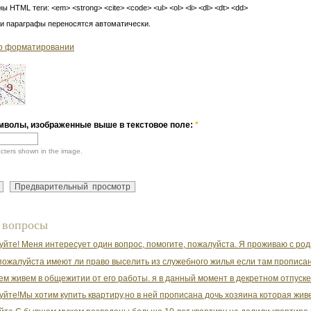
ы HTML теги: <em> <strong> <cite> <code> <ul> <ol> <li> <dl> <dt> <dd>
 и параграфы переносятся автоматически.
о форматировании
мволы, изображенные выше в текстовое поле:
*
acters shown in the image.
 вопросы
уйте! Меня интересует один вопрос, помогите, пожалуйста. Я проживаю с ро
пожалуйста имеют ли право выселить из служебного жилья если там прописан 
ем живем в общежитии от его работы. я в данный момент в декретном отпуске. 
уйте!Мы хотим купить квартиру,но в ней прописана дочь хозяина которая живе