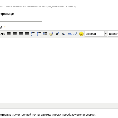
ого поля является приватным и не предназначено к показу.
траница:
ий:
*
Формат
Шриф
 страниц и электронной почты автоматически преобразуются в ссылки.