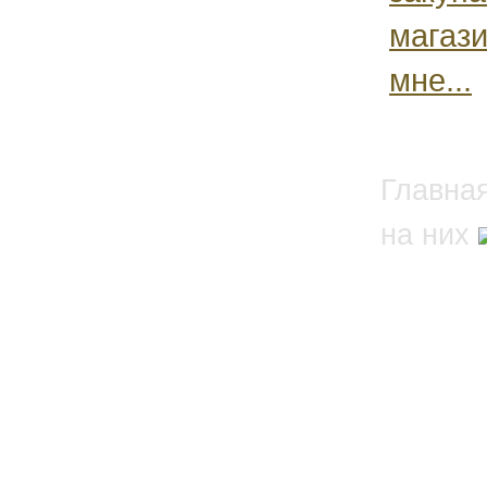
магази
мне...
Главна
на них