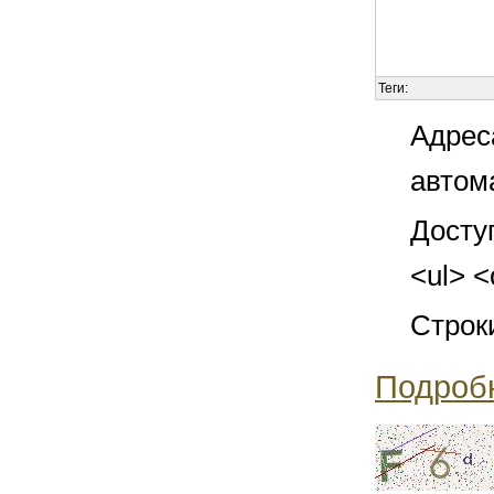
Теги:
Адрес
автом
Досту
<ul> <
Строк
Подроб