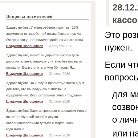
28.12
Вопросы посетителей
кассо
Здравствуйте . У меня ребёнок получает 25%
Это роз
алиментов от заработной платы бывшего мужа .
Он женился у него родился ребёнок и и его жена...
нужен.
Владимир Шапошников
|
4 августа 2026
Здравствуйте, может ли директор школы дать
Если чт
дополнительную нагрузку учителю без его на то
согласия. Если у учителя уже 30 часов. Я...
Владимир Шапошников
|
31 июля 2026
вопросы
Здравствуйте. За 2 года я брал отпус всего 4 дня
для того, что бы получить выплаты на
для м
оздоровление. Весь остальной отпуск трудовой...
Владимир Шапошников
|
31 июля 2026
созво
Здравствуйте. Зарегистрирован в арендном жилье
о лич
вместе с бывшей женой и двумя
совершеннолетними детьми с марта 2008
года.Жильё...
или н
Владимир Шапошников
|
31 июля 2026