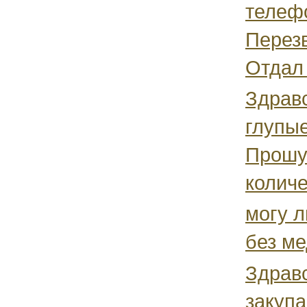
телефо
Перезв
Отдал 
Здравс
глупые
Прошу
количе
могу л
без м
Здравс
закупа