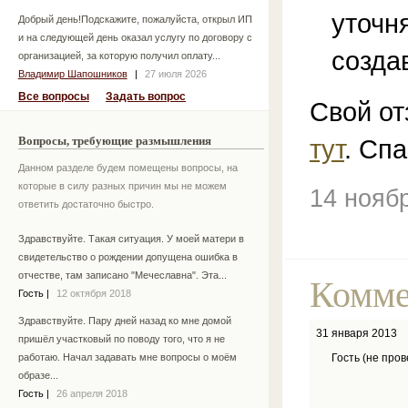
уточн
Добрый день!Подскажите, пожалуйста, открыл ИП
и на следующей день оказал услугу по договору с
созда
организацией, за которую получил оплату...
Владимир Шапошников
|
27 июля 2026
Все вопросы
Задать вопрос
Свой от
тут
. Спа
Вопросы, требующие размышления
Данном разделе будем помещены вопросы, на
которые в силу разных причин мы не можем
14 нояб
ответить достаточно быстро.
Здравствуйте. Такая ситуация. У моей матери в
свидетельство о рождении допущена ошибка в
отчестве, там записано "Мечеславна". Эта...
Комме
Гость
|
12 октября 2018
Здравствуйте. Пару дней назад ко мне домой
31 января 2013
пришёл участковый по поводу того, что я не
работаю. Начал задавать мне вопросы о моём
Гость (не про
образе...
Гость
|
26 апреля 2018