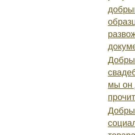
добрый
образ
развож
докуме
Добры
свадеб
мы он 
прочит
Добрый
социал