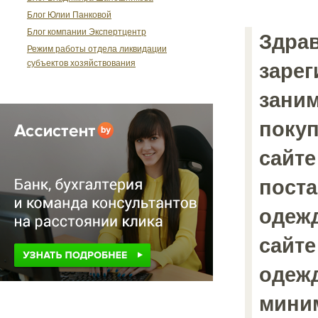
Блог Юлии Панковой
Блог компании Экспертцентр
Здрав
Режим работы отдела ликвидации
субъектов хозяйствования
зарег
зани
покуп
сайте
пост
одеж
сайт
одежд
мини