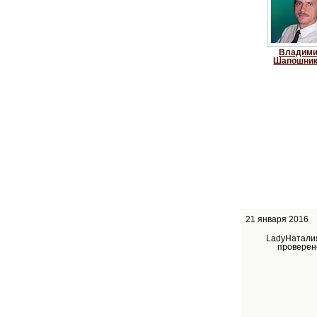
Владим
Шапошни
21 января 2016
LadyНаталия
проверен