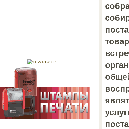
собра
собир
пост
товар
встре
орган
общей
воспр
являт
услуг
поста