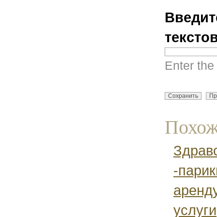
Введит
тексто
Enter the
Похож
Здрав
-парик
аренду
услуги