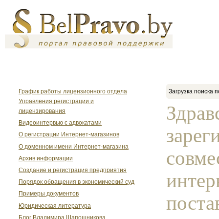
График работы лицензионного отдела
Загрузка поиска п
Управления регистрации и
Здрав
лицензирования
Видеоинтервью с адвокатами
зарег
О регистрации Интернет-магазинов
О доменном имени Интернет-магазина
совме
Архив информации
Создание и регистрация предприятия
интер
Порядок обращения в экономический суд
Примеры документов
поста
Юридическая литература
Блог Владимира Шапошникова