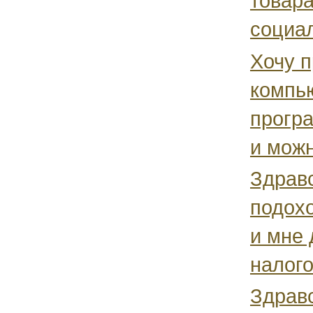
товара
социал
Хочу п
компью
програ
и можн
Здрав
подохо
и мне 
налогов
Здравс