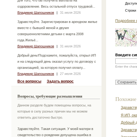
для того, что бы получить выплаты на
Доступн
оздоровление. Весь остальной отпуск трудовой...
Строки
Владимир Шапошников
|
31 июля 2026
Подробнее 
Здравствуйте. Зарегистрирован в арендном жилье
вместе с бывшей женой и двумя
совершеннолетними детьми с марта 2008
года.Жильё...
Владимир Шапошников
|
31 июля 2026
Введите си
Добрый день!Подскажите, пожалуйста, открыл ИП
и на следующей день оказал услугу по договору с
Enter the char
организацией, за которую получил оплату...
Владимир Шапошников
|
27 июля 2026
Все вопросы
Задать вопрос
Вопросы, требующие размышления
Похожие
Данном разделе будем помещены вопросы, на
Здравств
которые в силу разных причин мы не можем
Я ИП, ока
ответить достаточно быстро.
Добрый д
Здравствуйте. Такая ситуация. У моей матери в
Здравств
свидетельство о рождении допущена ошибка в