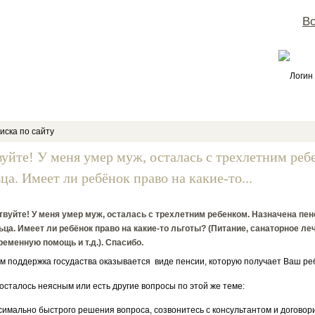
Во
Логин
иска по сайту
вуйте! У меня умер муж, осталась с трехлетним реб
ца. Имеет ли ребёнок право на какие-то...
вуйте! У меня умер муж, осталась с трехлетним ребенком. Назначена пен
ца. Имеет ли ребёнок право на какие-то льготы? (Питание, санаторное ле
еменную помощь и т.д.). Спасибо.
ом поддержка госудаства оказывается виде пенсии, которую получает Ваш ре
 осталось неясным или есть другие вопросы по этой же теме:
симально быстрого решения вопроса, созвонитесь с консультантом и договор