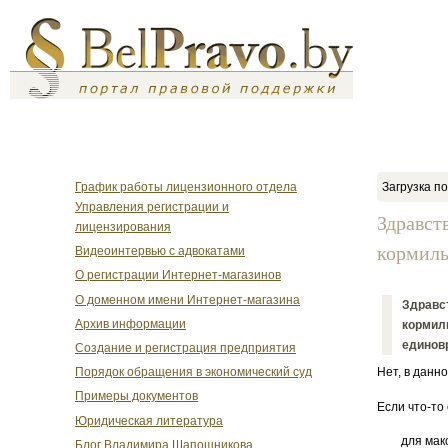
График работы лицензионного отдела
Загрузка по
Управления регистрации и
Здравст
лицензирования
кормиль
Видеоинтервью с адвокатами
О регистрации Интернет-магазинов
О доменном имени Интернет-магазина
Здравст
Архив информации
кормиль
единовр
Создание и регистрация предприятия
Порядок обращения в экономический суд
Нет, в данн
Примеры документов
Если что-то
Юридическая литература
для мак
Блог Владимира Шапошникова