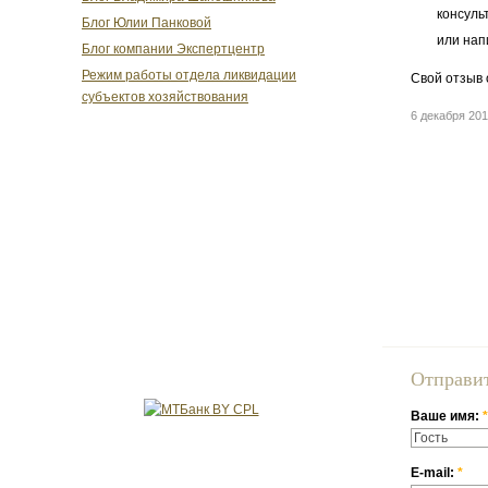
консуль
Блог Юлии Панковой
или нап
Блог компании Экспертцентр
Режим работы отдела ликвидации
Свой отзыв 
субъектов хозяйствования
6 декабря 20
Отправи
Ваше имя:
*
E-mail:
*