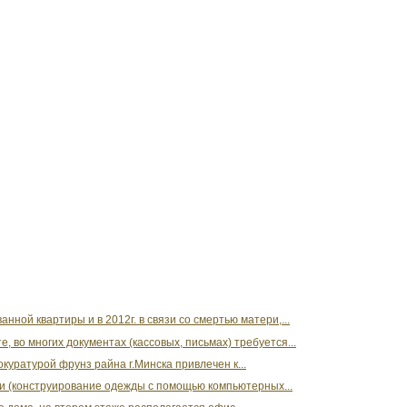
ной квартиры и в 2012г. в связи со смертью матери,...
е, во многих документах (кассовых, письмах) требуется...
куратурой фрунз райна г.Минска привлечен к...
и (конструирование одежды с помощью компьютерных...