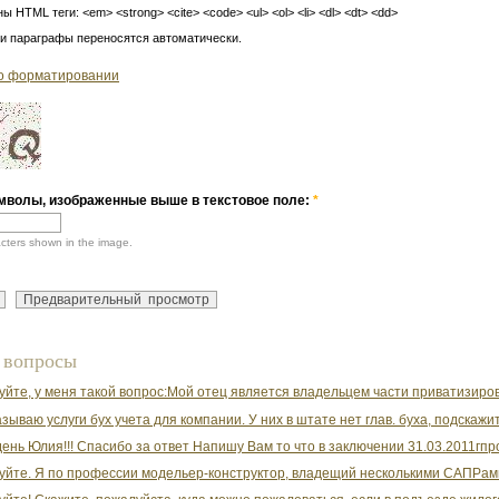
ы HTML теги: <em> <strong> <cite> <code> <ul> <ol> <li> <dl> <dt> <dd>
 и параграфы переносятся автоматически.
о форматировании
мволы, изображенные выше в текстовое поле:
*
acters shown in the image.
 вопросы
уйте, у меня такой вопрос:Мой отец является владельцем части приватизирован
зываю услуги бух учета для компании. У них в штате нет глав. буха, подскажит
ень Юлия!!! Спасибо за ответ Напишу Вам то что в заключении 31.03.2011гпро
уйте. Я по профессии модельер-конструктор, владещий несколькими САПРам