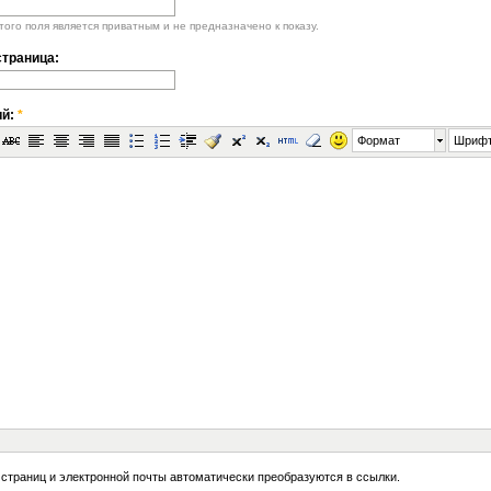
ого поля является приватным и не предназначено к показу.
траница:
ий:
*
Формат
Шриф
 страниц и электронной почты автоматически преобразуются в ссылки.