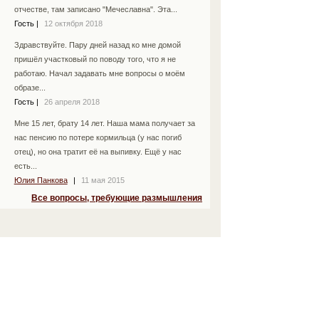
отчестве, там записано "Мечеславна". Эта...
Гость
|
12 октября 2018
Здравствуйте. Пару дней назад ко мне домой
пришёл участковый по поводу того, что я не
работаю. Начал задавать мне вопросы о моём
образе...
Гость
|
26 апреля 2018
Мне 15 лет, брату 14 лет. Наша мама получает за
нас пенсию по потере кормильца (у нас погиб
отец), но она тратит её на выпивку. Ещё у нас
есть...
Юлия Панкова
|
11 мая 2015
Все вопросы, требующие размышления