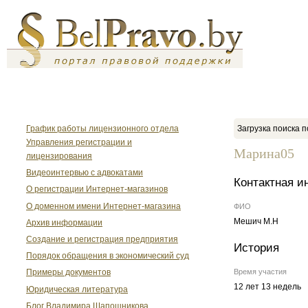
График работы лицензионного отдела
Загрузка поиска п
Управления регистрации и
Марина05
лицензирования
Видеоинтервью с адвокатами
Контактная 
О регистрации Интернет-магазинов
О доменном имени Интернет-магазина
ФИО
Мешич М.Н
Архив информации
Создание и регистрация предприятия
История
Порядок обращения в экономический суд
Время участия
Примеры документов
12 лет 13 недель
Юридическая литература
Блог Владимира Шапошникова