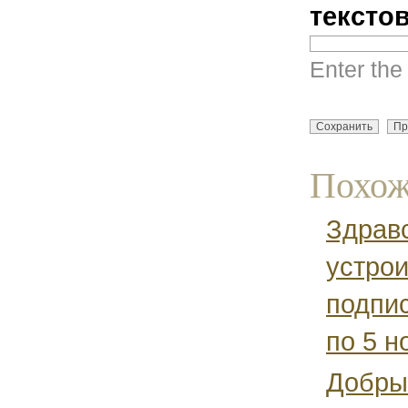
тексто
Enter the
Похож
Здравс
устрои
подпис
по 5 н
Добрый