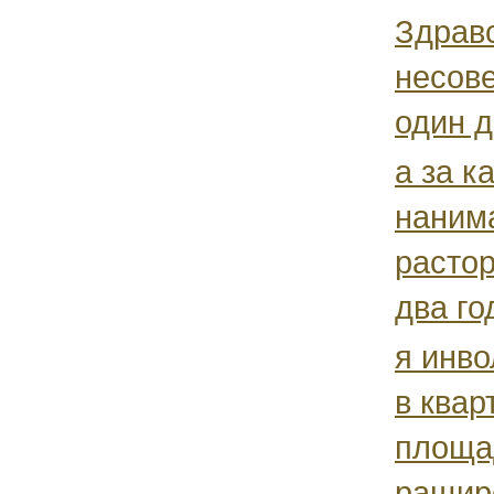
Здравс
несов
один д
а за к
нанима
растор
два год
я инво
в квар
площад
ращир