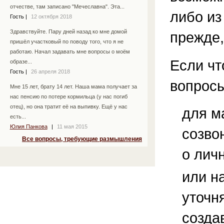
отчестве, там записано "Мечеславна". Эта...
либо из
Гость
|
12 октября 2018
Здравствуйте. Пару дней назад ко мне домой
прежде,
пришёл участковый по поводу того, что я не
работаю. Начал задавать мне вопросы о моём
Если чт
образе...
Гость
|
26 апреля 2018
вопросы
Мне 15 лет, брату 14 лет. Наша мама получает за
нас пенсию по потере кормильца (у нас погиб
отец), но она тратит её на выпивку. Ещё у нас
для м
есть...
Юлия Панкова
|
11 мая 2015
созво
Все вопросы, требующие размышления
о лич
или н
уточн
созда