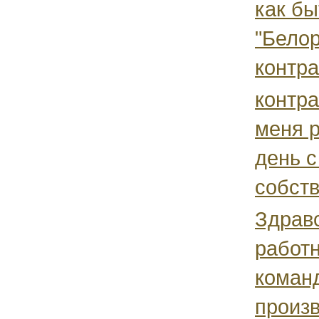
как бы
"Белор
контра
контра
меня р
день с
собств
Здравс
работн
команд
произ