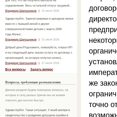
для того, что бы получить выплаты на
договор
оздоровление. Весь остальной отпуск трудовой...
Владимир Шапошников
|
31 июля 2026
директо
Здравствуйте. Зарегистрирован в арендном жилье
вместе с бывшей женой и двумя
предпри
совершеннолетними детьми с марта 2008
года.Жильё...
некотор
Владимир Шапошников
|
31 июля 2026
Добрый день!Подскажите, пожалуйста, открыл ИП
органич
и на следующей день оказал услугу по договору с
организацией, за которую получил оплату...
установ
Владимир Шапошников
|
27 июля 2026
Все вопросы
Задать вопрос
императ
же зако
Вопросы, требующие размышления
Данном разделе будем помещены вопросы, на
огранич
которые в силу разных причин мы не можем
ответить достаточно быстро.
точно о
Здравствуйте. Такая ситуация. У моей матери в
возможн
свидетельство о рождении допущена ошибка в