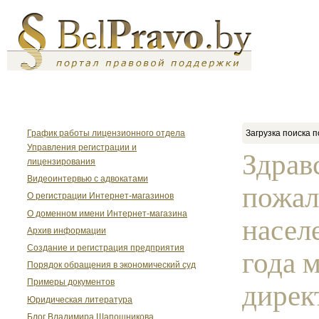
График работы лицензионного отдела
Загрузка поиска п
Управления регистрации и
Здрав
лицензирования
Видеоинтервью с адвокатами
пожал
О регистрации Интернет-магазинов
О доменном имени Интернет-магазина
насел
Архив информации
Создание и регистрация предприятия
года 
Порядок обращения в экономический суд
Примеры документов
директ
Юридическая литература
Блог Владимира Шапошникова