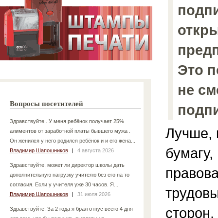
подпи
откры
пред
Это п
не см
Вопросы посетителей
подпи
Здравствуйте . У меня ребёнок получает 25%
Лучше, 
алиментов от заработной платы бывшего мужа .
Он женился у него родился ребёнок и и его жена...
бумагу,
Владимир Шапошников
|
4 августа 2026
Здравствуйте, может ли директор школы дать
правова
дополнительную нагрузку учителю без его на то
согласия. Если у учителя уже 30 часов. Я...
трудовы
Владимир Шапошников
|
31 июля 2026
сторон,
Здравствуйте. За 2 года я брал отпус всего 4 дня