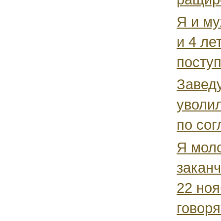
Я и му
и 4 ле
поступ
Заведу
уволил
по со
Я мол
заканч
22 ноя
говорят