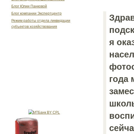
Блог Юлии Панковой
Блог компании Экспертцентр
Здрав
Режим работы отдела ликвидации
субъектов хозяйствования
подск
я ока
насе
фотос
года 
замес
школ
воспи
сейча