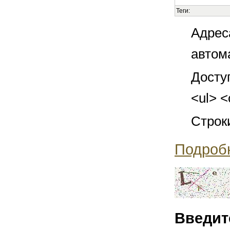
Теги:
Адрес
автом
Досту
<ul> <
Строк
Подроб
Введит