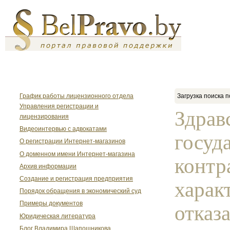
График работы лицензионного отдела
Загрузка поиска п
Управления регистрации и
Здрав
лицензирования
Видеоинтервью с адвокатами
госуд
О регистрации Интернет-магазинов
О доменном имени Интернет-магазина
контр
Архив информации
Создание и регистрация предприятия
харак
Порядок обращения в экономический суд
Примеры документов
отказа
Юридическая литература
Блог Владимира Шапошникова