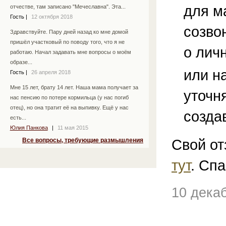
для м
отчестве, там записано "Мечеславна". Эта...
Гость
|
12 октября 2018
созво
Здравствуйте. Пару дней назад ко мне домой
пришёл участковый по поводу того, что я не
о лич
работаю. Начал задавать мне вопросы о моём
образе...
или н
Гость
|
26 апреля 2018
Мне 15 лет, брату 14 лет. Наша мама получает за
уточн
нас пенсию по потере кормильца (у нас погиб
отец), но она тратит её на выпивку. Ещё у нас
созда
есть...
Юлия Панкова
|
11 мая 2015
Свой от
Все вопросы, требующие размышления
тут
. Спа
10 дека