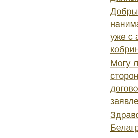
Добрый
наним
уже с 
кобрин
Могу л
сторон
догово
заявле
Здравс
Белаг