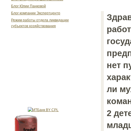
Блог Юлии Панковой
Блог компании Экспертцентр
Здрав
Режим работы отдела ликвидации
субъектов хозяйствования
работ
госу
предп
нет п
харак
ли му
коман
2 дет
млад