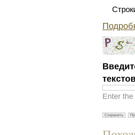
Строк
Подроб
Введит
тексто
Enter the
Похож