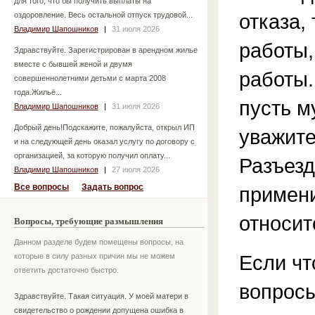
для того, что бы получить выплаты на
отказа,
оздоровление. Весь остальной отпуск трудовой...
Владимир Шапошников
|
31 июля 2026
работы,
Здравствуйте. Зарегистрирован в арендном жилье
вместе с бывшей женой и двумя
работы.
совершеннолетними детьми с марта 2008
года.Жильё...
пусть м
Владимир Шапошников
|
31 июля 2026
Добрый день!Подскажите, пожалуйста, открыл ИП
уважите
и на следующей день оказал услугу по договору с
организацией, за которую получил оплату...
Разъезд
Владимир Шапошников
|
27 июля 2026
Все вопросы
Задать вопрос
примени
относит
Вопросы, требующие размышления
Данном разделе будем помещены вопросы, на
Если чт
которые в силу разных причин мы не можем
ответить достаточно быстро.
вопросы
Здравствуйте. Такая ситуация. У моей матери в
свидетельство о рождении допущена ошибка в