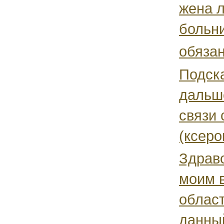
жена л
больни
обязан
Подска
дальш
связи 
(ксеро
Здравс
моим в
област
данный