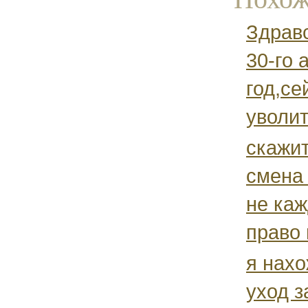
Здравс
30-го 
год,се
уволит
скажи
смена 
не каж
право 
я нахо
уход з