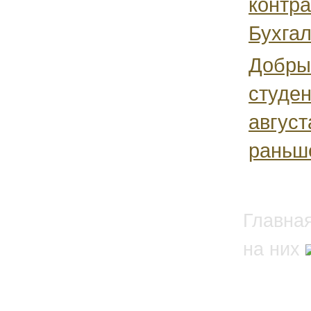
контра
Бухгал
Добрый
студен
август
раньше
Главна
на них