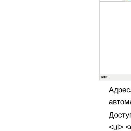
Теги:
Адрес
автом
Досту
<ul> <