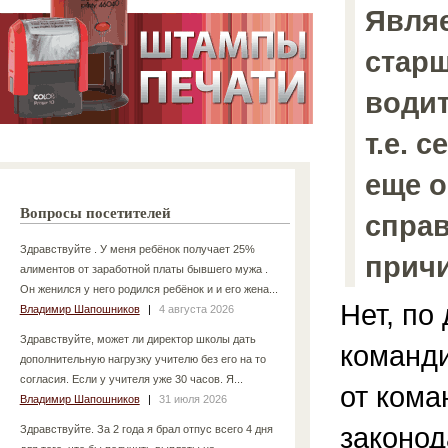
Являе
старш
водит
т.е. 
еще о
Вопросы посетителей
справ
Здравствуйте . У меня ребёнок получает 25%
причи
алиментов от заработной платы бывшего мужа .
Он женился у него родился ребёнок и и его жена...
Нет, по
Владимир Шапошников
|
4 августа 2026
Здравствуйте, может ли директор школы дать
команди
дополнительную нагрузку учителю без его на то
согласия. Если у учителя уже 30 часов. Я...
от кома
Владимир Шапошников
|
31 июля 2026
законод
Здравствуйте. За 2 года я брал отпус всего 4 дня