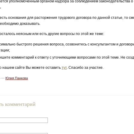
ется уполномоченным органом надзора за соблюдением законодательства о
.
 есть основания для расторжения трудового договора по данной статье, то с
необходимо доказывать.
 осталось неясным или есть другие вопросы по этой же теме:
симально быстрого решения вопроса, созвонитесь с консультантом и договор
тации;
ишите комментарий к ответу с уточняющими вопросами по этой теме. Не созд
о нашем сайте Вы можете оставить
тут
. Спасибо за участие.
15 —
Юлия Панкова
ть комментарий