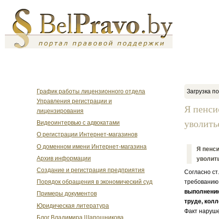
График работы лицензионного отдела
Загрузка по
Управления регистрации и
Я пенси
лицензирования
уволитьс
Видеоинтервью с адвокатами
О регистрации Интернет-магазинов
О доменном имени Интернет-магазина
Я пенси
Архив информации
уволить
Создание и регистрация предприятия
Согласно ст
Порядок обращения в экономический суд
требованию
выполнению
Примеры документов
труде, колл
Юридическая литература
Факт наруше
Блог Владимира Шапошникова