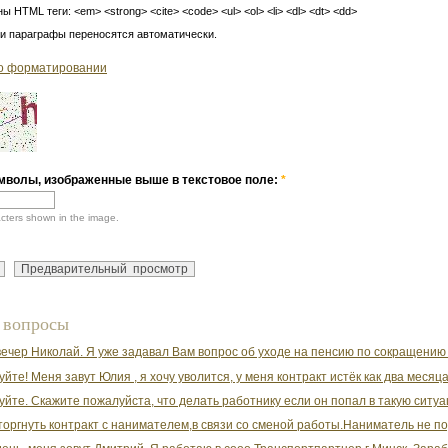
ы HTML теги: <em> <strong> <cite> <code> <ul> <ol> <li> <dl> <dt> <dd>
 и параграфы переносятся автоматически.
о форматировании
мволы, изображенные выше в текстовое поле:
*
acters shown in the image.
 вопросы
ечер Николай. Я уже задавал Вам вопрос об уходе на пенсию по сокращению д
йте! Меня завут Юлия , я хочу уволится, у меня контракт истёк как два месяца,
уйте. Скажите пожалуйста, что делать работнику если он попал в такую ситуац
торгнуть контракт с нанимателем,в связи со сменой работы.Наниматель не по