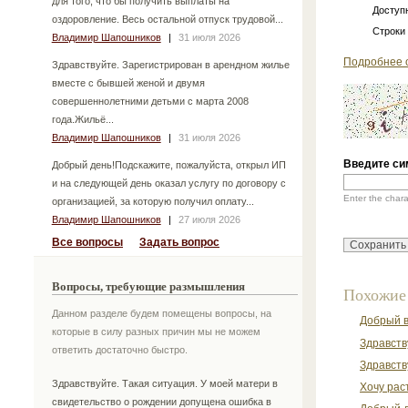
для того, что бы получить выплаты на
Доступн
оздоровление. Весь остальной отпуск трудовой...
Строки
Владимир Шапошников
|
31 июля 2026
Подробнее 
Здравствуйте. Зарегистрирован в арендном жилье
вместе с бывшей женой и двумя
совершеннолетними детьми с марта 2008
года.Жильё...
Владимир Шапошников
|
31 июля 2026
Введите си
Добрый день!Подскажите, пожалуйста, открыл ИП
и на следующей день оказал услугу по договору с
Enter the char
организацией, за которую получил оплату...
Владимир Шапошников
|
27 июля 2026
Все вопросы
Задать вопрос
Вопросы, требующие размышления
Похожие
Данном разделе будем помещены вопросы, на
Добрый в
которые в силу разных причин мы не можем
Здравству
ответить достаточно быстро.
Здравств
Здравствуйте. Такая ситуация. У моей матери в
Хочу рас
свидетельство о рождении допущена ошибка в