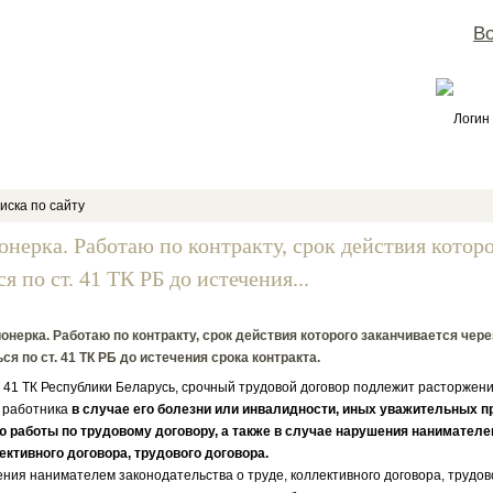
Во
Логин
иска по сайту
онерка. Работаю по контракту, срок действия которог
я по ст. 41 ТК РБ до истечения...
онерка. Работаю по контракту, срок действия которого заканчивается через
ся по ст. 41 ТК РБ до истечения срока контракта.
. 41 ТК Республики Беларусь, срочный трудовой договор подлежит расторжен
 работника
в случае его болезни или инвалидности, иных уважительных 
 работы по трудовому договору, а также в случае нарушения нанимателе
ективного договора, трудового договора.
ния нанимателем законодательства о труде, коллективного договора, трудов