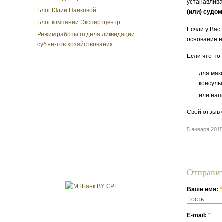
устанавлива
Блог Юлии Панковой
(или) судом
Блог компании Экспертцентр
Есчли у Вас
Режим работы отдела ликвидации
основание 
субъектов хозяйствования
Если что-то
для мак
консуль
или нап
Свой отзыв 
5 января 20
Отправи
Ваше имя:
*
E-mail:
*