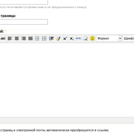
ого поля является приватным и не предназначено к показу.
траница:
ий:
*
Формат
Шриф
 страниц и электронной почты автоматически преобразуются в ссылки.