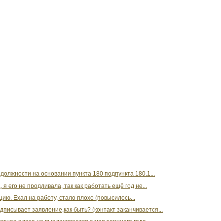
олжности на основании пункта 180 подпункта 180.1...
 я его не продливала, так как работать ещё год не...
ию. Ехал на работу, стало плохо (повысилось...
дписывает заявление,как быть? (контакт заканчивается...