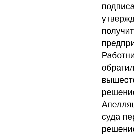
подписа
утвержд
получит
предпри
Работни
обрати
вышесто
решени
Апелля
суда пе
решение