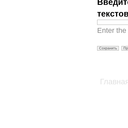
Введит
тексто
Enter the
Главна