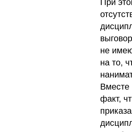
При это
отсутст
дисципл
выговор
не имею
на то, 
нанимат
Вместе 
факт, ч
приказа
дисципл