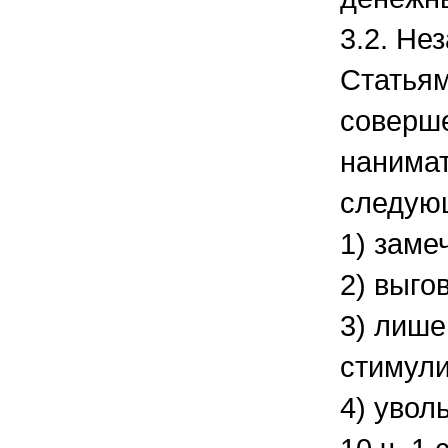
3.2. Не
Статьям
соверше
нанимат
следую
1) заме
2) выго
3) лише
стимули
4) уволь