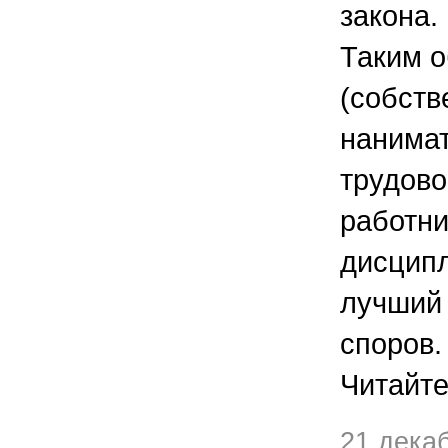
закона.
Таким о
(собств
нанимат
трудово
работни
дисципл
лучший 
споров.
Читайте
21 дека