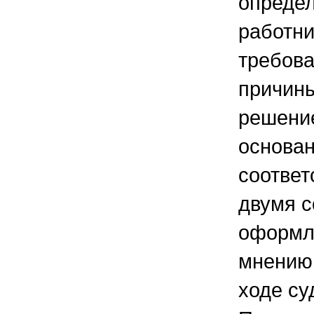
определ
работни
требов
причины
решение
основан
соответс
двумя 
оформле
мнению 
ходе су