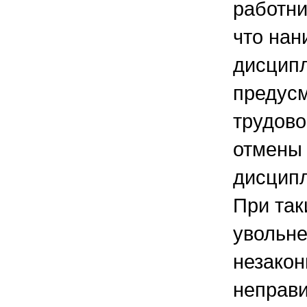
работни
что нан
дисципл
предус
трудово
отмены
дисципл
При так
увольне
незако
неправи