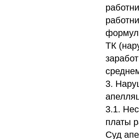
работни
работни
формули
ТК (на
заработ
среднем
3. Нару
апелля
3.1. Не
платы р
Суд апе