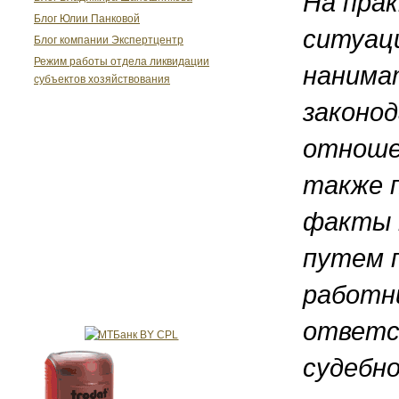
На пра
Блог Юлии Панковой
ситуац
Блог компании Экспертцентр
Режим работы отдела ликвидации
нанима
субъектов хозяйствования
законо
отноше
также 
факты 
путем 
работн
ответс
судебно