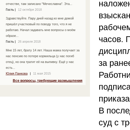
наложен
отчестве, там записано "Мечеславна". Эта...
Гость
|
12 октября 2018
взыскан
Здравствуйте. Пару дней назад ко мне домой
рабочем
пришёл участковый по поводу того, что я не
работаю. Начал задавать мне вопросы о моём
образе...
часов. 
Гость
|
26 апреля 2018
дисципл
Мне 15 лет, брату 14 лет. Наша мама получает за
нас пенсию по потере кормильца (у нас погиб
за ране
отец), но она тратит её на выпивку. Ещё у нас
есть...
Работни
Юлия Панкова
|
11 мая 2015
Все вопросы, требующие размышления
подписа
приказа
В после
суд с т