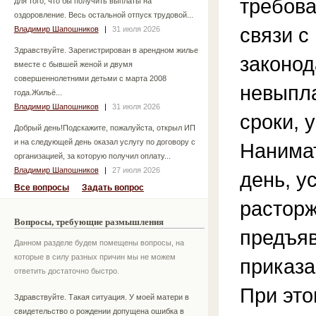
требова
для того, что бы получить выплаты на
оздоровление. Весь остальной отпуск трудовой...
связи 
Владимир Шапошников
|
31 июля 2026
Здравствуйте. Зарегистрирован в арендном жилье
законод
вместе с бывшей женой и двумя
совершеннолетними детьми с марта 2008
невыпла
года.Жильё...
Владимир Шапошников
|
31 июля 2026
сроки, 
Добрый день!Подскажите, пожалуйста, открыл ИП
и на следующей день оказал услугу по договору с
Нанимат
организацией, за которую получил оплату...
Владимир Шапошников
|
27 июля 2026
день, у
Все вопросы
Задать вопрос
расторж
Вопросы, требующие размышления
предъяв
Данном разделе будем помещены вопросы, на
которые в силу разных причин мы не можем
приказа
ответить достаточно быстро.
При это
Здравствуйте. Такая ситуация. У моей матери в
свидетельство о рождении допущена ошибка в