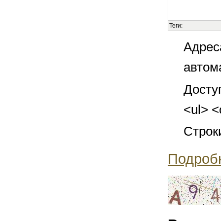
Теги:
Адрес
автом
Досту
<ul> <
Строк
Подроб