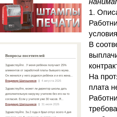
нанима
1. Опис
Работни
условия
В соотв
выплачи
Вопросы посетителей
контрак
Здравствуйте . У меня ребёнок получает 25%
алиментов от заработной платы бывшего мужа .
На прот
Он женился у него родился ребёнок и и его жена...
Владимир Шапошников
|
4 августа 2026
плата н
Здравствуйте, может ли директор школы дать
дополнительную нагрузку учителю без его на то
Работни
согласия. Если у учителя уже 30 часов. Я...
Владимир Шапошников
|
31 июля 2026
требова
Здравствуйте. За 2 года я брал отпус всего 4 дня