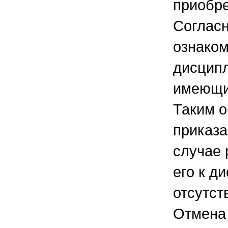
приобре
Согласн
ознаком
дисципл
имеющи
Таким о
приказа
случае 
его к д
отсутст
Отмена 