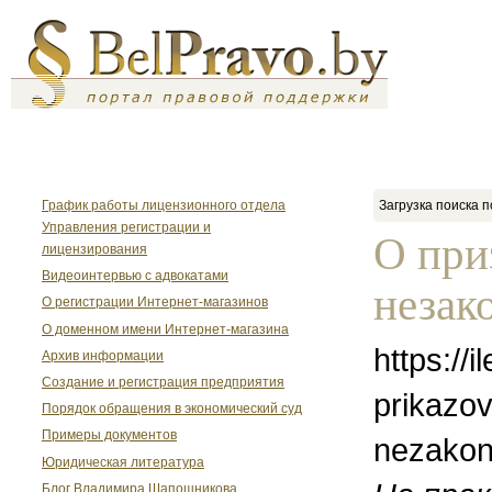
График работы лицензионного отдела
Загрузка поиска п
Управления регистрации и
О при
лицензирования
Видеоинтервью с адвокатами
незак
О регистрации Интернет-магазинов
О доменном имени Интернет-магазина
https://i
Архив информации
Создание и регистрация предприятия
prikazo
Порядок обращения в экономический суд
Примеры документов
nezakon
Юридическая литература
Блог Владимира Шапошникова