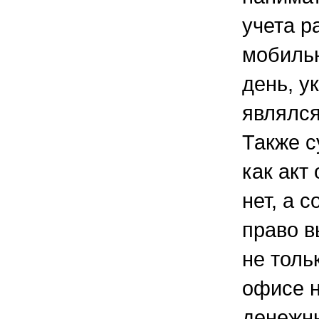
учета р
мобильн
день, у
являлс
Также с
как акт
нет, а 
право в
не толь
офисе н
денежны