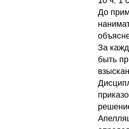
10 ч. 1 
До при
нанимат
объясне
За каж
быть пр
взыскан
Дисцип
приказо
решение
Апелля