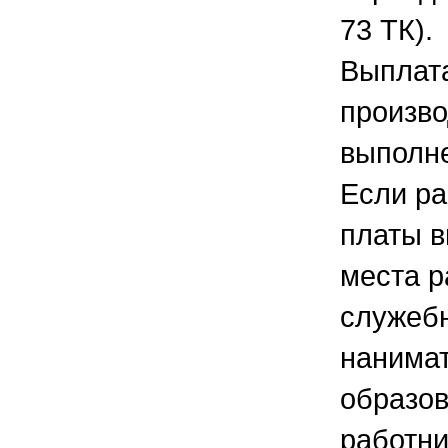
73 ТК).
Выплата
произво
выполне
Если ра
платы в
места р
служебн
нанимат
образов
работни