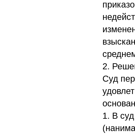
приказо
недейст
измене
взыскан
средне
2. Реше
Суд пер
удовле
основа
1. В су
(нанима