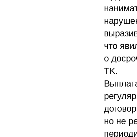
нанимат
нарушен
выразив
что яви
о досро
TK.
Выплата
регуляр
договор
но не р
периоди