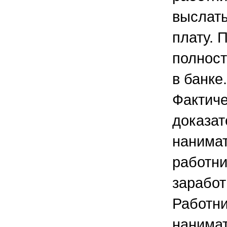
выслат
плату. 
полност
в банке.
Фактиче
доказат
нанимат
работни
заработ
Работни
нанимат