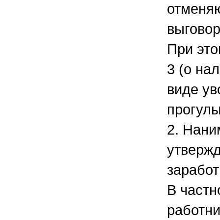
отменяю
выговор
При это
3 (о на
виде ув
прогулы
2. Нани
утвержд
заработ
В частн
работни