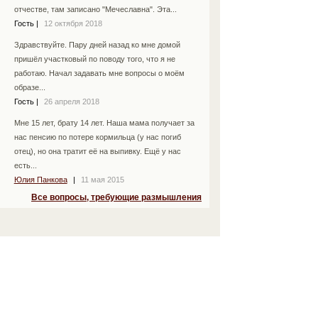
отчестве, там записано "Мечеславна". Эта...
Гость
|
12 октября 2018
Здравствуйте. Пару дней назад ко мне домой
пришёл участковый по поводу того, что я не
работаю. Начал задавать мне вопросы о моём
образе...
Гость
|
26 апреля 2018
Мне 15 лет, брату 14 лет. Наша мама получает за
нас пенсию по потере кормильца (у нас погиб
отец), но она тратит её на выпивку. Ещё у нас
есть...
Юлия Панкова
|
11 мая 2015
Все вопросы, требующие размышления