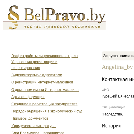
График работы лицензионного отдела
Загрузка поиска п
Управления регистрации и
Angelina_by
лицензирования
Видеоинтервью с адвокатами
Контактная 
О регистрации Интернет-магазинов
О доменном имени Интернет-магазина
ФИО
Гурецкий Вячесла
Архив информации
Создание и регистрация предприятия
Специализация
Порядок обращения в экономический суд
Наследство.
Примеры документов
История
Юридическая литература
Блог Владимира Шапошникова