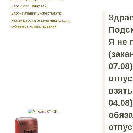
Блог Юлии Панковой
Блог компании Экспертцентр
Здрав
Режим работы отдела ликвидации
субъектов хозяйствования
Подск
Я не 
(зака
07.08
отпус
взять
04.08
обяза
отпус