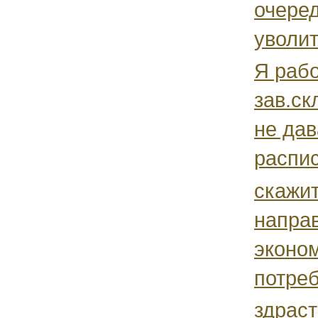
очеред
уволит
Я раб
зав.ск
не дав
распис
скажит
направ
эконо
потреб
здраст