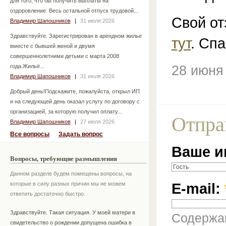
для того, что бы получить выплаты на
оздоровление. Весь остальной отпуск трудовой...
Свой от
Владимир Шапошников
|
31 июля 2026
Здравствуйте. Зарегистрирован в арендном жилье
тут
. Спа
вместе с бывшей женой и двумя
совершеннолетними детьми с марта 2008
года.Жильё...
28 июня
Владимир Шапошников
|
31 июля 2026
Добрый день!Подскажите, пожалуйста, открыл ИП
и на следующей день оказал услугу по договору с
организацией, за которую получил оплату...
Отпра
Владимир Шапошников
|
27 июля 2026
Все вопросы
Задать вопрос
Ваше и
Вопросы, требующие размышления
Данном разделе будем помещены вопросы, на
E-mail:
которые в силу разных причин мы не можем
ответить достаточно быстро.
Здравствуйте. Такая ситуация. У моей матери в
Содержан
свидетельство о рождении допущена ошибка в