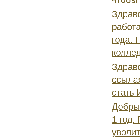
Здравс
работа
года. 
коллед
Здравс
ссылая
стать 
Добрый
1 год.
уволит