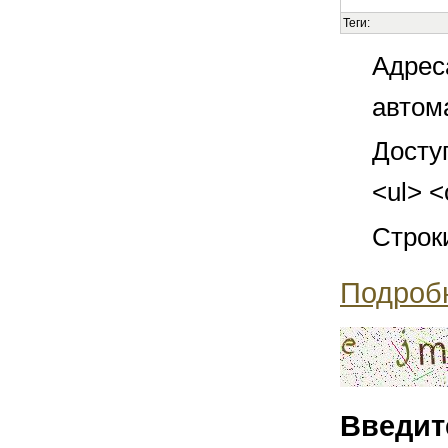
Теги:
Адрес
автом
Досту
<ul> <
Строк
Подроб
Введит