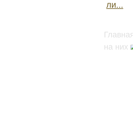
ли...
Главна
на них