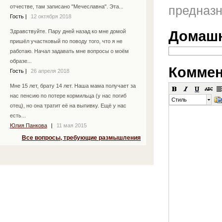
предназн
отчестве, там записано "Мечеславна". Эта...
Гость
|
12 октября 2018
Домашн
Здравствуйте. Пару дней назад ко мне домой
пришёл участковый по поводу того, что я не
работаю. Начал задавать мне вопросы о моём
образе...
Коммен
Гость
|
26 апреля 2018
Мне 15 лет, брату 14 лет. Наша мама получает за
нас пенсию по потере кормильца (у нас погиб
Стиль
отец), но она тратит её на выпивку. Ещё у нас
есть...
Юлия Панкова
|
11 мая 2015
Все вопросы, требующие размышления