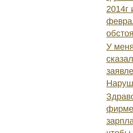
2014г 
февра
обстоя
У меня
сказал
заявле
Наруше
Здравс
фирме
зарпла
чтобы 