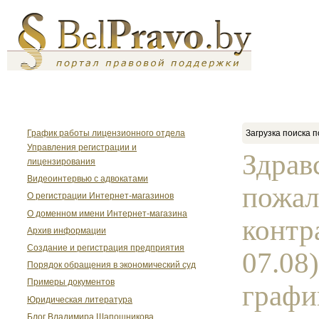
График работы лицензионного отдела
Загрузка поиска п
Управления регистрации и
Здрав
лицензирования
Видеоинтервью с адвокатами
пожал
О регистрации Интернет-магазинов
О доменном имени Интернет-магазина
контр
Архив информации
Создание и регистрация предприятия
07.08
Порядок обращения в экономический суд
Примеры документов
график
Юридическая литература
Блог Владимира Шапошникова