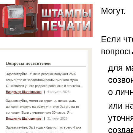
Могут.
Если чт
вопросы
Вопросы посетителей
для м
Здравствуйте . У меня ребёнок получает 25%
созво
алиментов от заработной платы бывшего мужа .
Он женился у него родился ребёнок и и его жена...
о лич
Владимир Шапошников
|
4 августа 2026
Здравствуйте, может ли директор школы дать
или н
дополнительную нагрузку учителю без его на то
согласия. Если у учителя уже 30 часов. Я...
уточн
Владимир Шапошников
|
31 июля 2026
созда
Здравствуйте. За 2 года я брал отпус всего 4 дня