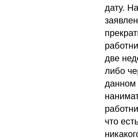
дату. Н
заявлен
прекрат
работни
две нед
либо че
данном 
нанимат
работни
что ест
никаког