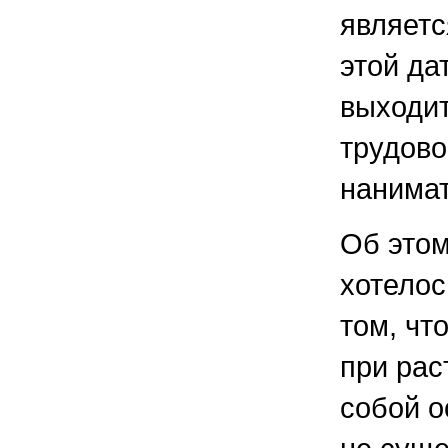
являетс
этой да
выходит
трудово
нанимат
Об этом
хотелос
том, чт
при рас
собой о