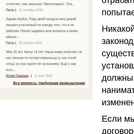
отчестве, там записано "Мечеславна". Эта...
попытае
Гость
|
12 октября 2018
Здравствуйте. Пару дней назад ко мне домой
пришёл участковый по поводу того, что я не
Никакой
работаю. Начал задавать мне вопросы о моём
образе...
законод
Гость
|
26 апреля 2018
существ
Мне 15 лет, брату 14 лет. Наша мама получает за
нас пенсию по потере кормильца (у нас погиб
установ
отец), но она тратит её на выпивку. Ещё у нас
есть...
должны 
Юлия Панкова
|
11 мая 2015
Все вопросы, требующие размышления
нанимат
изменен
Если мы
договор