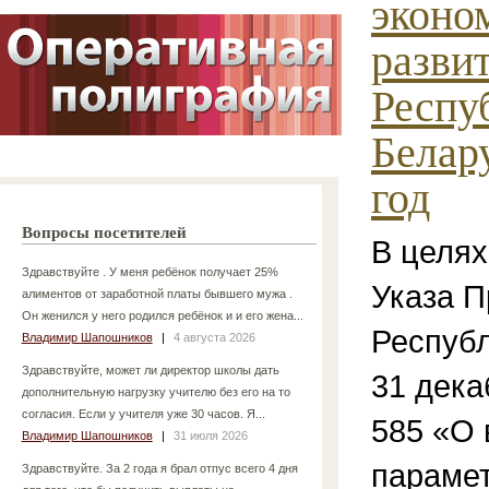
эконо
разви
Респу
Белар
год
Вопросы посетителей
В целя
Здравствуйте . У меня ребёнок получает 25%
Указа П
алиментов от заработной платы бывшего мужа .
Он женился у него родился ребёнок и и его жена...
Республ
Владимир Шапошников
|
4 августа 2026
Здравствуйте, может ли директор школы дать
31 дека
дополнительную нагрузку учителю без его на то
согласия. Если у учителя уже 30 часов. Я...
585 «О
Владимир Шапошников
|
31 июля 2026
парамет
Здравствуйте. За 2 года я брал отпус всего 4 дня