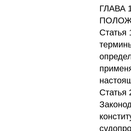
ГЛАВА 
ПОЛОЖ
Статья 
термины
определ
примен
настоя
Статья 
Законод
консти
судопро