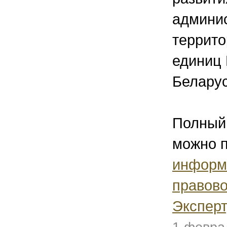
админис
террит
единиц
Беларусь
Полный 
можно п
информ
правово
Эксперт