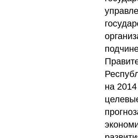
управле
государ
организ
подчин
Правит
Республ
на 2014 
целевые
прогноз
экономи
развити