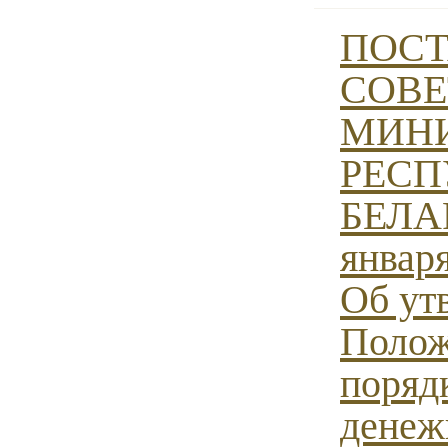
ПОС
СОВЕ
МИН
РЕСП
БЕЛАР
января
Об ут
Полож
поряд
денеж