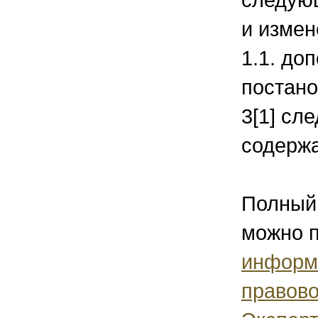
и измен
1.1. до
постано
3[1] сл
содержан
Полный 
можно п
информ
правово