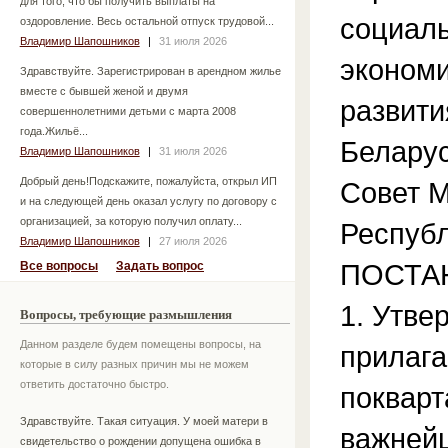
для того, что бы получить выплаты на
социаль
оздоровление. Весь остальной отпуск трудовой...
Владимир Шапошников
|
31 июля 2026
экономи
Здравствуйте. Зарегистрирован в арендном жилье
вместе с бывшей женой и двумя
развити
совершеннолетними детьми с марта 2008
года.Жильё...
Беларус
Владимир Шапошников
|
31 июля 2026
Добрый день!Подскажите, пожалуйста, открыл ИП
Совет 
и на следующей день оказал услугу по договору с
организацией, за которую получил оплату...
Респуб
Владимир Шапошников
|
27 июля 2026
ПОСТА
Все вопросы
Задать вопрос
1. Утве
Вопросы, требующие размышления
Данном разделе будем помещены вопросы, на
прилаг
которые в силу разных причин мы не можем
ответить достаточно быстро.
покварт
Здравствуйте. Такая ситуация. У моей матери в
важней
свидетельство о рождении допущена ошибка в