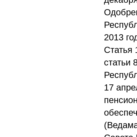
Одобре
Республ
2013 го
Статья 
статьи 
Республ
17 апре
пенсио
обеспе
(Ведама