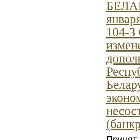
БЕЛАР
января
104-З
измен
допол
Респу
Белар
эконо
несос
(банкр
Принят