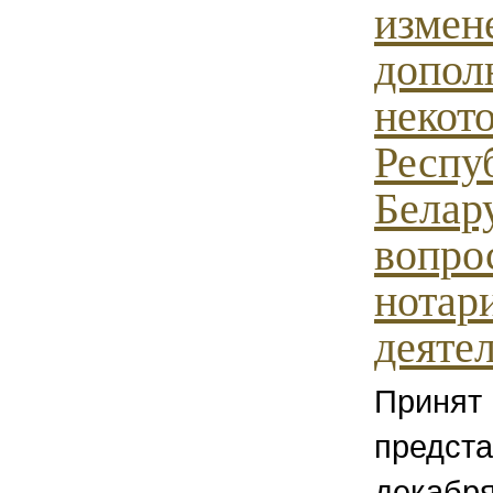
измен
допол
некот
Респу
Белар
вопро
нотар
деяте
Принят
предста
декабря