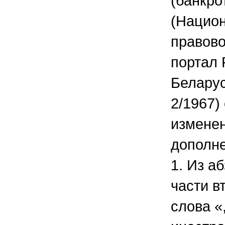
(банкро
(Нацио
правово
портал 
Беларус
2/1967
изменен
дополне
1. Из а
части в
слова «