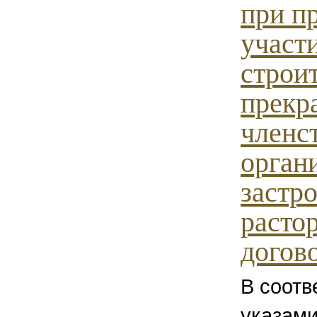
при п
участ
строит
прекр
членст
орган
застр
расто
догов
В соотв
указами