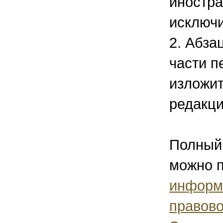
иностр
исключи
2. Абза
части п
изложи
редакции
Полный 
можно п
информ
правово