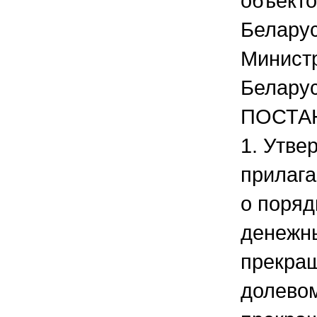
объекто
Белару
Минист
Белару
ПОСТА
1. Утве
прилаг
о поряд
денежны
прекращ
долевом