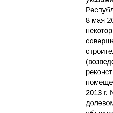
Республ
8 мая 2
некотор
соверш
строите
(возвед
реконст
помещен
2013 г.
долевом