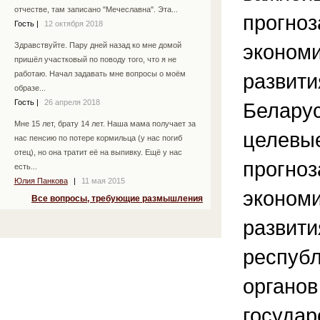
отчестве, там записано "Мечеславна". Эта...
прогноз
Гость
|
12 октября 2018
экономи
Здравствуйте. Пару дней назад ко мне домой
пришёл участковый по поводу того, что я не
развити
работаю. Начал задавать мне вопросы о моём
образе...
Гость
|
26 апреля 2018
Беларус
Мне 15 лет, брату 14 лет. Наша мама получает за
целевые
нас пенсию по потере кормильца (у нас погиб
отец), но она тратит её на выпивку. Ещё у нас
прогноз
есть...
Юлия Панкова
|
11 мая 2015
экономи
Все вопросы, требующие размышления
развити
респуб
органов
государ